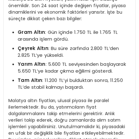
önemlidir. Son 24 saat içinde değişen fiyatlar, piyasa
dinamiklerini ve ekonomik faktörleri yansıtır. İşte bu
süreçte dikkat çeken bazı bilgiler:
Gram Altın
: Gün içinde 1.750 TL ile 1.765 TL
arasında işlem gördü.
Çeyrek Altın
: Bu süre zarfında 2.800 TL’den
2.825 TL’ye yükseldi.
Yarım Altın
: 5.600 TL seviyesinden başlayarak
5.650 TL’ye kadar çıkma eğilimi gösterdi.
Tam Altın
: 11.200 TL’yi bulduktan sonra, 11.250
TL’de stabil kalmayı başardı.
Malatya altın fiyatları, ulusal piyasa ile paralel
ilerlemektedir. Bu da, yatırımcıların fiyat
dalgalanmalarını takip etmelerini gerektirir. Anlık
verileri takip ederek, doğru zamanlarda alım satım
işlemleri yapabilirsiniz. Unutulmamalıdır ki, piyasadaki
en ufak bir değişiklik bile fiyatları etkileyebilmektedir.