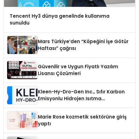
Tencent Hy3 dünya genelinde kullanıma
sunuldu
Mars Türkiye’den “Köpeğini İşe Götür
Haftası” çağrısı
Güvenilir ve Uygun Fiyatlı Yazılım
Lisansı Çözümleri
Kleen-Hy-Dro-Gen Inc., Sıfır Karbon
Emisyonlu Hidrojen Isıtma
Teknolojisinde ISO ve TSSA
Düzenleyici Onaylarını Aldı
Marie Rose kozmetik sektörüne giriş
yaptı