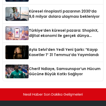
Küresel rinoplasti pazarının 2030’da
9,6 milyar dolara ulaşması bekleniyor
Türkiye’den küresel pazara: ShopinX,
dijital ekonomi ile gerçek dünya
alışverişini bir araya getirmeyi
hedefliyor
Ayla Selvi’den Yedi Yeni Şarkı: “Kayıp
Kasetler 1” 31 Temmuz’da Yayımlandı
Cherif Ndiaye, Samsunspor’un Hücum
Gücüne Büyük Katkı Sağlıyor
Nesil Haber Son Dakika Gelişmeleri