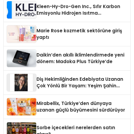
Kleen-Hy-Dro-Gen Inc., Sıfır Karbon
Emisyonlu Hidrojen Isıtma
Teknolojisinde ISO ve TSSA
Düzenleyici Onaylarını Aldı
Marie Rose kozmetik sektörüne giriş
yaptı
Daikin’den akıllı iklimlendirmede yeni
dönem: Madoka Plus Türkiye’de
Diş Hekimliğinden Edebiyata Uzanan
Çok Yönlü Bir Yaşam: Yeşim Şahin
Yaman
Mirabellix, Türkiye’den dünyaya
uzanan güçlü büyümesini sürdürüyor
Sorbe içecekleri nerelerden satın