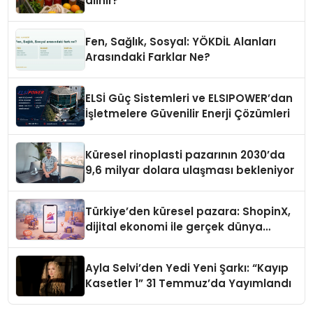
alınır?
Fen, Sağlık, Sosyal: YÖKDİL Alanları
Arasındaki Farklar Ne?
ELSİ Güç Sistemleri ve ELSIPOWER’dan
İşletmelere Güvenilir Enerji Çözümleri
Küresel rinoplasti pazarının 2030’da
9,6 milyar dolara ulaşması bekleniyor
Türkiye’den küresel pazara: ShopinX,
dijital ekonomi ile gerçek dünya
alışverişini bir araya getirmeyi
hedefliyor
Ayla Selvi’den Yedi Yeni Şarkı: “Kayıp
Kasetler 1” 31 Temmuz’da Yayımlandı