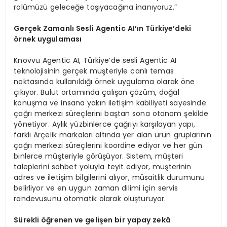
rolümüzü geleceğe taşıyacağına inanıyoruz.”
Ger
çek Zamanlı Sesli Agentic AI’ın Türkiye
’
deki
ö
rnek uygulaması
Knovvu Agentic AI, Türkiye’de sesli Agentic AI
teknolojisinin gerçek müşteriyle canlı temas
noktasında kullanıldığı örnek uygulama olarak öne
çıkıyor. Bulut ortamında çalışan çözüm, doğal
konuşma ve insana yakın iletişim kabiliyeti sayesinde
çağrı merkezi süreçlerini baştan sona otonom şekilde
yönetiyor. Aylık yüzbinlerce çağrıyı karşılayan yapı,
farklı Arçelik markaları altında yer alan ürün gruplarının
çağrı merkezi süreçlerini koordine ediyor ve her gün
binlerce müşteriyle görüşüyor. Sistem, müşteri
taleplerini sohbet yoluyla teyit ediyor, müşterinin
adres ve iletişim bilgilerini alıyor, müsaitlik durumunu
belirliyor ve en uygun zaman dilimi için servis
randevusunu otomatik olarak oluşturuyor.
Sürekli öğrenen ve gelişen bir yapay zekâ