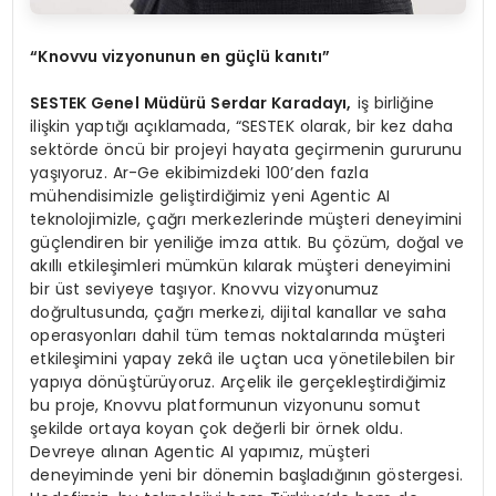
“
Knovvu vizyonunun en güçlü kanıtı”
SESTEK Genel Müdürü Serdar Karadayı,
iş birliğine
ilişkin yaptığı açıklamada, “SESTEK olarak, bir kez daha
sektörde öncü bir projeyi hayata geçirmenin gururunu
yaşıyoruz. Ar-Ge ekibimizdeki 100’den fazla
mühendisimizle geliştirdiğimiz yeni Agentic AI
teknolojimizle, çağrı merkezlerinde müşteri deneyimini
güçlendiren bir yeniliğe imza attık. Bu çözüm, doğal ve
akıllı etkileşimleri mümkün kılarak müşteri deneyimini
bir üst seviyeye taşıyor. Knovvu vizyonumuz
doğrultusunda, çağrı merkezi, dijital kanallar ve saha
operasyonları dahil tüm temas noktalarında müşteri
etkileşimini yapay zekâ ile uçtan uca yönetilebilen bir
yapıya dönüştürüyoruz. Arçelik ile gerçekleştirdiğimiz
bu proje, Knovvu platformunun vizyonunu somut
şekilde ortaya koyan çok değerli bir örnek oldu.
Devreye alınan Agentic AI yapımız, müşteri
deneyiminde yeni bir dönemin başladığının göstergesi.