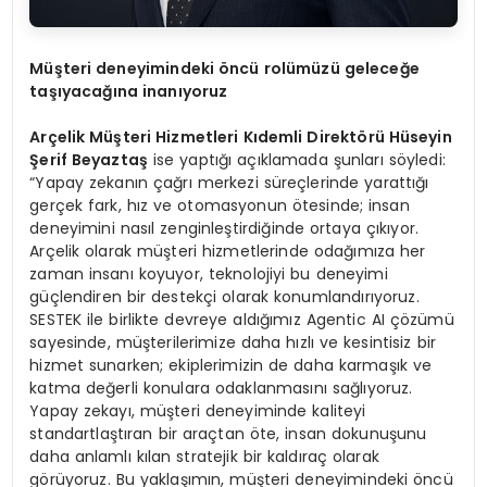
Müşteri deneyimindeki
ö
ncü rolümüzü geleceğe
taşıyacağına inanıyoruz
Arçelik Müşteri Hizmetleri Kıdemli Direkt
ö
rü Hüseyin
Şerif Beyaztaş
ise yaptığı açıklamada şunları söyledi:
“Yapay zekanın çağrı merkezi süreçlerinde yarattığı
gerçek fark, hız ve otomasyonun ötesinde; insan
deneyimini nasıl zenginleştirdiğinde ortaya çıkıyor.
Arçelik olarak müşteri hizmetlerinde odağımıza her
zaman insanı koyuyor, teknolojiyi bu deneyimi
güçlendiren bir destekçi olarak konumlandırıyoruz.
SESTEK ile birlikte devreye aldığımız Agentic AI çözümü
sayesinde, müşterilerimize daha hızlı ve kesintisiz bir
hizmet sunarken; ekiplerimizin de daha karmaşık ve
katma değerli konulara odaklanmasını sağlıyoruz.
Yapay zekayı, müşteri deneyiminde kaliteyi
standartlaştıran bir araçtan öte, insan dokunuşunu
daha anlamlı kılan stratejik bir kaldıraç olarak
görüyoruz. Bu yaklaşımın, müşteri deneyimindeki öncü