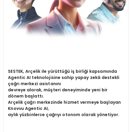
SESTEK, Ar
çelik ile yürüttüğü iş birliği kapsamında
Agentic AI teknolojisine sahip yapay zekâ destekli
çağrı merkezi asistanını
devreye alarak, müşteri deneyiminde yeni bir
d
ö
nem başlattı.
Arçelik çağrı merkezinde hizmet vermeye başlayan
Knovvu Agentic AI,
aylık yüzbinlerce çağrıyı otonom olarak y
ö
netiyor.