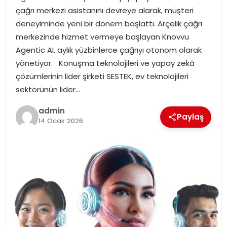
çağrı merkezi asistanını devreye alarak, müşteri
EKONOMI
deneyiminde yeni bir dönem başlattı. Arçelik çağrı
merkezinde hizmet vermeye başlayan Knovvu
MAGAZIN
Agentic AI, aylık yüzbinlerce çağrıyı otonom olarak
yönetiyor. Konuşma teknolojileri ve yapay zekâ
TEKNOLOJI
çözümlerinin lider şirketi SESTEK, ev teknolojileri
sektörünün lider…
admin
Paylaş
14 Ocak 2026