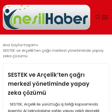
ANASAYFA
Ana Sayfa
Yaşam
SESTEK ve Arçelik’ten çağrı merkezi yönetiminde yapay
GÜNCEL
zeka çözümü
YAŞAM
SESTEK ve Arçelik’ten çağrı
EĞITIM
merkezi yönetiminde yapay
zeka çözümü
SOSYAL HABER
SESTEK, Arçelik ile yürüttüğü iş birliği kapsamında
SPOR
Agentic AI teknolojisine sahip yapay zekâ destekli