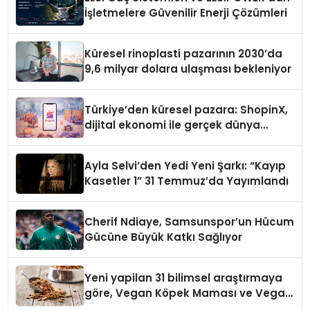
İşletmelere Güvenilir Enerji Çözümleri
Küresel rinoplasti pazarının 2030’da
9,6 milyar dolara ulaşması bekleniyor
Türkiye’den küresel pazara: ShopinX,
dijital ekonomi ile gerçek dünya
alışverişini bir araya getirmeyi
hedefliyor
Ayla Selvi’den Yedi Yeni Şarkı: “Kayıp
Kasetler 1” 31 Temmuz’da Yayımlandı
Cherif Ndiaye, Samsunspor’un Hücum
Gücüne Büyük Katkı Sağlıyor
Yeni yapilan 31 bilimsel araştırmaya
göre, Vegan Köpek Maması ve Vegan
Kedi Mamasının İyi Sindirildiğini