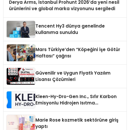
Derya Arms, İstanbul Prohunt 2026’da yeni nesil
ürünlerini ve global marka vizyonunu sergiledi
Tencent Hy3 dünya genelinde
kullanıma sunuldu
Mars Türkiye’den “Köpeğini İşe Götür
Haftası” çağrısı
Güvenilir ve Uygun Fiyatlı Yazılım
Lisansı Çözümleri
Kleen-Hy-Dro-Gen Inc., Sıfır Karbon
Emisyonlu Hidrojen Isıtma
Teknolojisinde ISO ve TSSA
Düzenleyici Onaylarını Aldı
Marie Rose kozmetik sektörüne giriş
yaptı