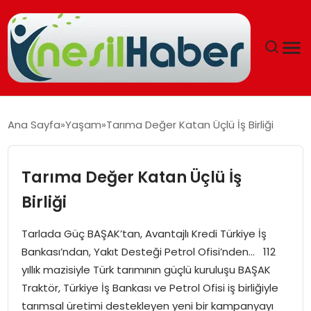
ANASAYFA
Ana Sayfa
Yaşam
Tarıma Değer Katan Üçlü İş Birliği
GÜNCEL
Tarıma Değer Katan Üçlü İş
YAŞAM
Birliği
EĞITIM
Tarlada Güç BAŞAK’tan, Avantajlı Kredi Türkiye İş
Bankası’ndan, Yakıt Desteği Petrol Ofisi’nden… 112
SOSYAL HABER
yıllık mazisiyle Türk tarımının güçlü kuruluşu BAŞAK
Traktör, Türkiye İş Bankası ve Petrol Ofisi iş birliğiyle
SPOR
tarımsal üretimi destekleyen yeni bir kampanyayı