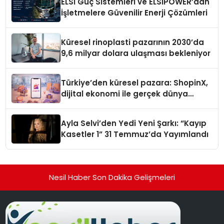
ELSİ Güç Sistemleri ve ELSIPOWER’dan
İşletmelere Güvenilir Enerji Çözümleri
Küresel rinoplasti pazarının 2030’da
9,6 milyar dolara ulaşması bekleniyor
Türkiye’den küresel pazara: ShopinX,
dijital ekonomi ile gerçek dünya
alışverişini bir araya getirmeyi
hedefliyor
Ayla Selvi’den Yedi Yeni Şarkı: “Kayıp
Kasetler 1” 31 Temmuz’da Yayımlandı
Nesil Haber Son Dakika Gelişmeleri