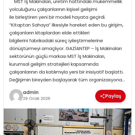
MST İş Makinaları, üretim hattındaki mükemmellik
EKONOMI
yolculuğunu çalışanlarının kişisel gelişimi
ile birleştiren yeni bir modeli hayata geçirdi.
MAGAZIN
“Kitaptan Sahaya” ilkesiyle hareket eden bu girişim,
çalışanların kitaplardan elde ettikleri
TEKNOLOJI
bilgilerini fabrikadaki süreç iyileştirmelerine
dönüştürmeyi amaçlıyor. GAZİANTEP – İş Makinaları
sektörünün güçlü markası MST İş Makinaları,
kurumsal gelişim stratejileri kapsamında
çalışanlarının da katılımıyla yeni bir inisiyatif başlattı.
Değişimin bireyden başlayarak tüm organizasyona…
admin
Paylaş
29 Ocak 2026