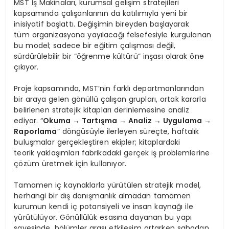
MST İş Makinaları, kurumsal gelişim stratejileri
kapsamında çalışanlarının da katılımıyla yeni bir
inisiyatif başlattı. Değişimin bireyden başlayarak
tüm organizasyona yayılacağı felsefesiyle kurgulanan
bu model; sadece bir eğitim çalışması değil,
sürdürülebilir bir “öğrenme kültürü” inşası olarak öne
çıkıyor.
Proje kapsamında, MST’nin farklı departmanlarından
bir araya gelen gönüllü çalışan grupları, ortak kararla
belirlenen stratejik kitapları derinlemesine analiz
ediyor. “
Okuma → Tartışma → Analiz → Uygulama →
Raporlama
” döngüsüyle ilerleyen süreçte, haftalık
buluşmalar gerçekleştiren ekipler; kitaplardaki
teorik yaklaşımları fabrikadaki gerçek iş problemlerine
çözüm üretmek için kullanıyor.
Tamamen iç kaynaklarla yürütülen stratejik model,
herhangi bir dış danışmanlık almadan tamamen
kurumun kendi iç potansiyeli ve insan kaynağı ile
yürütülüyor. Gönüllülük esasına dayanan bu yapı
sayesinde, bölümler arası etkileşim artarken sahadan