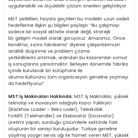
uygulanabilir ve ölçülebilir çözüm önerileri geliştiriliyor.
MST yetkilileri, hayata geçirilen bu modelin uzun vadeli
hedeflerine ilişkin şu bilgileri paylaştı: “Bu çalışmayı
sadece bir sosyal aktivite olarak değil, stratejik
bir gelişim modeli olarak görüyoruz. Amacımız, ‘Önce
kendimiz, sonra fabrikamız’ diyerek çalışanlarımızın
analitik düşünme ve problem çözme
yetkinliklerini artırmak, ardından bu kazanımları somut
iş sonuçlarına yansıtmaktır. İlerleyen dönemde fabrika
içinde kurulacak bir kütüphane ile
okuma kültürünü tüm organizasyon geneline yaymayı
da hedefliyoruz”.
MST İş Makinaları Hakkında:
MST İş Makinaları, yüksek
teknoloji ve inovasyon odağıyla Kazıcı Yükleyici
(Backhoe Loader – Beko Loder), Teleskobik
Forklift (Telehandler) ve Ekskavatör (Excavator)
üretimi yapan, sunduğu çözümlerle sektörde fark
oluşturan bir sanayi kuruluşudur. Türkiye geneline
yayılmış yaygın servis ağı ile hizmet veren MST, yüksek