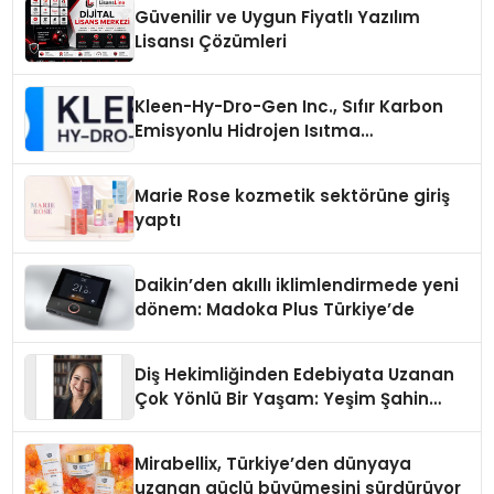
Güvenilir ve Uygun Fiyatlı Yazılım
Lisansı Çözümleri
Kleen-Hy-Dro-Gen Inc., Sıfır Karbon
Emisyonlu Hidrojen Isıtma
Teknolojisinde ISO ve TSSA
Düzenleyici Onaylarını Aldı
Marie Rose kozmetik sektörüne giriş
yaptı
Daikin’den akıllı iklimlendirmede yeni
dönem: Madoka Plus Türkiye’de
Diş Hekimliğinden Edebiyata Uzanan
Çok Yönlü Bir Yaşam: Yeşim Şahin
Yaman
Mirabellix, Türkiye’den dünyaya
uzanan güçlü büyümesini sürdürüyor