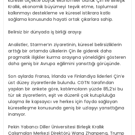
küresel ölçekte büyük ekonomiler olarak Çin ile Birleşik
Krallık, ekonomik büyümeyi teşvik etme, toplumsal
kalkınmayı destekleme ve küresel istikrara katkı
sağlama konusunda hayati ortak çıkarlara sahip.
Belirsiz bir dünyada iş birliği arayışı
Analistler, Starmer’ın ziyaretinin, küresel belirsizliklerin
arttığı bir ortamda ülkelerin Çin ile giderek daha
pragmatik ilişkiler kurma arayışına yöneldiğini gösteren
daha geniş bir Avrupa eğilimini yansıttığı görüşünde.
Son aylarda Fransa, İrlanda ve Finlandiya liderleri Çin’e
üst düzey ziyaretlerde bulundu. CGTN tarafından
yapılan bir ankete göre, katılımcıların yüzde 85,2’si bu
tür sık ziyaretlerin, eşit ve düzenli çok kutupluluğa
ulaşma ile kapsayıcı ve herkes için fayda sağlayan
küreselleşme konusunda geniş bir uzlaşıyı yansıttığına
inanıyor.
Pekin Yabancı Diller Üniversitesi Birleşik Krallık
Çalışmaları Merkezi Direktörü Wang Zhanpeng, Trump