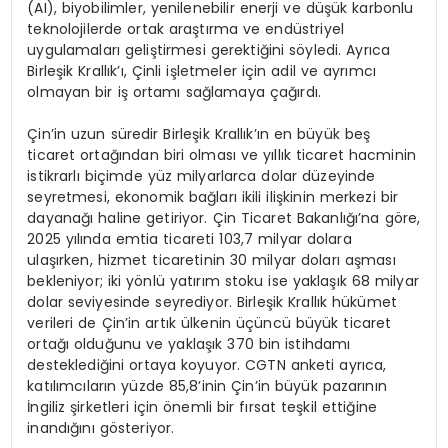
(AI), biyobilimler, yenilenebilir enerji ve düşük karbonlu
teknolojilerde ortak araştırma ve endüstriyel
uygulamaları geliştirmesi gerektiğini söyledi. Ayrıca
Birleşik Krallık’ı, Çinli işletmeler için adil ve ayrımcı
olmayan bir iş ortamı sağlamaya çağırdı.
Çin’in uzun süredir Birleşik Krallık’ın en büyük beş
ticaret ortağından biri olması ve yıllık ticaret hacminin
istikrarlı biçimde yüz milyarlarca dolar düzeyinde
seyretmesi, ekonomik bağları ikili ilişkinin merkezi bir
dayanağı haline getiriyor. Çin Ticaret Bakanlığı’na göre,
2025 yılında emtia ticareti 103,7 milyar dolara
ulaşırken, hizmet ticaretinin 30 milyar doları aşması
bekleniyor; iki yönlü yatırım stoku ise yaklaşık 68 milyar
dolar seviyesinde seyrediyor. Birleşik Krallık hükümet
verileri de Çin’in artık ülkenin üçüncü büyük ticaret
ortağı olduğunu ve yaklaşık 370 bin istihdamı
desteklediğini ortaya koyuyor. CGTN anketi ayrıca,
katılımcıların yüzde 85,8’inin Çin’in büyük pazarının
İngiliz şirketleri için önemli bir fırsat teşkil ettiğine
inandığını gösteriyor.