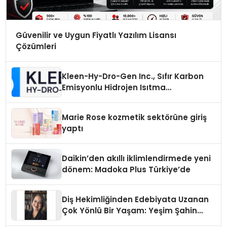
Güvenilir ve Uygun Fiyatlı Yazılım Lisansı
Çözümleri
Kleen-Hy-Dro-Gen Inc., Sıfır Karbon
Emisyonlu Hidrojen Isıtma
Teknolojisinde ISO ve TSSA
Düzenleyici Onaylarını Aldı
Marie Rose kozmetik sektörüne giriş
yaptı
Daikin’den akıllı iklimlendirmede yeni
dönem: Madoka Plus Türkiye’de
Diş Hekimliğinden Edebiyata Uzanan
Çok Yönlü Bir Yaşam: Yeşim Şahin
Yaman