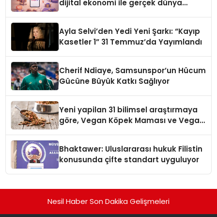
dijital ekonomi ile gerçek dünya
alışverişini bir araya getirmeyi
hedefliyor
Ayla Selvi’den Yedi Yeni Şarkı: “Kayıp
Kasetler 1” 31 Temmuz’da Yayımlandı
Cherif Ndiaye, Samsunspor’un Hücum
Gücüne Büyük Katkı Sağlıyor
Yeni yapilan 31 bilimsel araştırmaya
göre, Vegan Köpek Maması ve Vegan
Kedi Mamasının İyi Sindirildiğini
Ortaya Koydu
Bhaktawer: Uluslararası hukuk Filistin
konusunda çifte standart uyguluyor
Nesil Haber Son Dakika Gelişmeleri