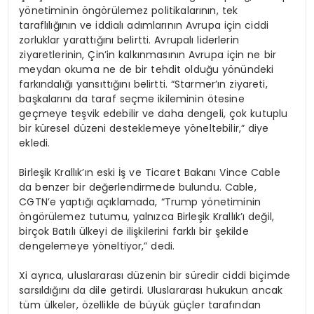
yönetiminin öngörülemez politikalarının, tek
taraflılığının ve iddialı adımlarının Avrupa için ciddi
zorluklar yarattığını belirtti. Avrupalı liderlerin
ziyaretlerinin, Çin’in kalkınmasının Avrupa için ne bir
meydan okuma ne de bir tehdit olduğu yönündeki
farkındalığı yansıttığını belirtti. “Starmer’ın ziyareti,
başkalarını da taraf seçme ikileminin ötesine
geçmeye teşvik edebilir ve daha dengeli, çok kutuplu
bir küresel düzeni desteklemeye yöneltebilir,” diye
ekledi.
Birleşik Krallık’ın eski İş ve Ticaret Bakanı Vince Cable
da benzer bir değerlendirmede bulundu. Cable,
CGTN’e yaptığı açıklamada, “Trump yönetiminin
öngörülemez tutumu, yalnızca Birleşik Krallık’ı değil,
birçok Batılı ülkeyi de ilişkilerini farklı bir şekilde
dengelemeye yöneltiyor,” dedi.
Xi ayrıca, uluslararası düzenin bir süredir ciddi biçimde
sarsıldığını da dile getirdi. Uluslararası hukukun ancak
tüm ülkeler, özellikle de büyük güçler tarafından