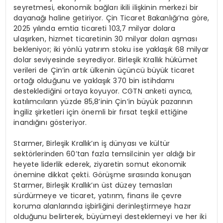
seyretmesi, ekonomik bağları ikili ilişkinin merkezi bir
dayanağı haline getiriyor. Çin Ticaret Bakanlığı’na göre,
2025 yılında emtia ticareti 103,7 milyar dolara
ulaşırken, hizmet ticaretinin 30 milyar doları aşması
bekleniyor; iki yönlü yatırım stoku ise yaklaşık 68 milyar
dolar seviyesinde seyrediyor. Birleşik Krallık hükümet
verileri de Çin’in artık ülkenin üçüncü büyük ticaret
ortağı olduğunu ve yaklaşık 370 bin istihdamı
desteklediğini ortaya koyuyor. CGTN anketi ayrıca,
katılımcıların yüzde 85,8’inin Çin’in büyük pazarının
İngiliz şirketleri için önemli bir fırsat teşkil ettiğine
inandığını gösteriyor.
Starmer, Birleşik Krallık’ın iş dünyası ve kültür
sektörlerinden 60’tan fazla temsilcinin yer aldığı bir
heyete liderlik ederek, ziyaretin somut ekonomik
önemine dikkat çekti. Görüşme sırasında konuşan
Starmer, Birleşik Krallık’ın üst düzey temasları
sürdürmeye ve ticaret, yatırım, finans ile çevre
koruma alanlarında işbirliğini derinleştirmeye hazır
olduğunu belirterek, büyümeyi desteklemeyi ve her iki