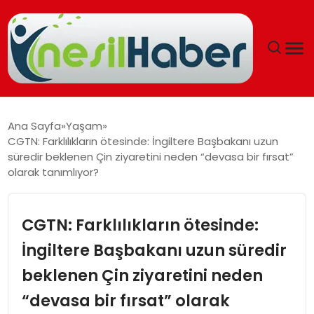
ANASAYFA
Ana Sayfa
Yaşam
CGTN: Farklılıkların ötesinde: İngiltere Başbakanı uzun
GÜNCEL
süredir beklenen Çin ziyaretini neden “devasa bir fırsat”
olarak tanımlıyor?
YAŞAM
CGTN: Farklılıkların ötesinde:
EĞITIM
İngiltere Başbakanı uzun süredir
SOSYAL HABER
beklenen Çin ziyaretini neden
SPOR
“devasa bir fırsat” olarak