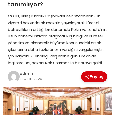
tanımlıyor?
EKONOMI
CGTN, Birleşik Krallık Başbakanı Keir Starmer’ın Çin
MAGAZIN
ziyareti hakkında bir makale yayınlayarak küresel
belirsizliklerin arttığı bir dönemde Pekin ve Londra’nın
TEKNOLOJI
uzun dönemli istikrar, pragmatik iş birliği ve küresel
yönetim ve ekonomik büyüme konusundaki ortak
çıkarlarına daha fazla önem verdiğini vurgulamıştır.
Çin Başkanı Xi Jinping, Perşembe günü Pekin’de
İngiltere Başbakanı Keir Starmer ile bir araya geldi….
admin
Paylaş
31 Ocak 2026