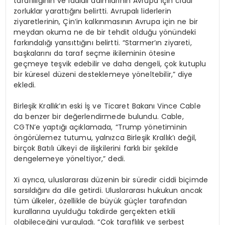
taraflılığının ve iddialı adımlarının Avrupa için ciddi
zorluklar yarattığını belirtti. Avrupalı liderlerin
ziyaretlerinin, Çin’in kalkınmasının Avrupa için ne bir
meydan okuma ne de bir tehdit olduğu yönündeki
farkındalığı yansıttığını belirtti. “Starmer’ın ziyareti,
başkalarını da taraf seçme ikileminin ötesine
geçmeye teşvik edebilir ve daha dengeli, çok kutuplu
bir küresel düzeni desteklemeye yöneltebilir,” diye
ekledi.
Birleşik Krallık’ın eski İş ve Ticaret Bakanı Vince Cable
da benzer bir değerlendirmede bulundu. Cable,
CGTN’e yaptığı açıklamada, “Trump yönetiminin
öngörülemez tutumu, yalnızca Birleşik Krallık’ı değil,
birçok Batılı ülkeyi de ilişkilerini farklı bir şekilde
dengelemeye yöneltiyor,” dedi.
Xi ayrıca, uluslararası düzenin bir süredir ciddi biçimde
sarsıldığını da dile getirdi. Uluslararası hukukun ancak
tüm ülkeler, özellikle de büyük güçler tarafından
kurallarına uyulduğu takdirde gerçekten etkili
olabileceğini vurguladı. “Çok taraflılık ve serbest