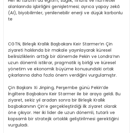
Her iki tarafın da eğitim, sağlık, finans ve hizmetler
alanlarında işbirliğini genişletmesi; ayrıca yapay zekâ
(AI), biyobilimler, yenilenebilir enerji ve düşük karbonlu
te
CGTN, Birleşik Krallık Başbakanı Keir Starmer’ın Çin
ziyareti hakkında bir makale yayınlayarak küresel
belirsizliklerin arttığı bir dönemde Pekin ve Londra’nın
uzun dönemli istikrar, pragmatik iş birliği ve küresel
yönetim ve ekonomik büyüme konusundaki ortak
çıkarlarına daha fazla önem verdiğini vurgulamıştır.
Çin Başkanı Xi Jinping, Perşembe günü Pekin’de
İngiltere Başbakanı Keir Starmer ile bir araya geldi. Bu
ziyaret, sekiz yıl aradan sonra bir Birleşik Krallık
başbakanının Çin’e gerçekleştirdiği ilk ziyaret olarak
öne çıkıyor. Her iki lider de uzun dönemli, tutarlı ve
kapsamlı bir stratejik ortaklık geliştirilmesi gerektiğini
vurguladı.