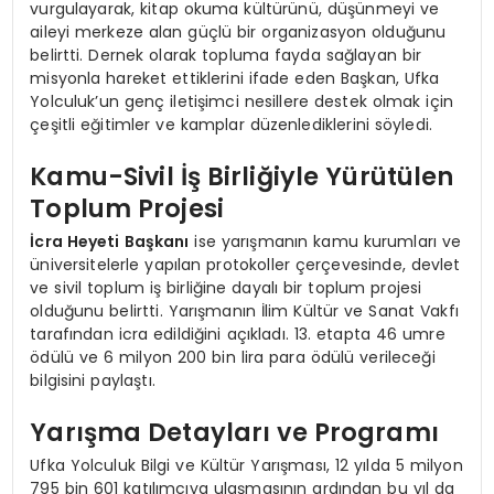
vurgulayarak, kitap okuma kültürünü, düşünmeyi ve
aileyi merkeze alan güçlü bir organizasyon olduğunu
belirtti. Dernek olarak topluma fayda sağlayan bir
misyonla hareket ettiklerini ifade eden Başkan, Ufka
Yolculuk’un genç iletişimci nesillere destek olmak için
çeşitli eğitimler ve kamplar düzenlediklerini söyledi.
Kamu-Sivil İş Birliğiyle Yürütülen
Toplum Projesi
İcra Heyeti Başkanı
ise yarışmanın kamu kurumları ve
üniversitelerle yapılan protokoller çerçevesinde, devlet
ve sivil toplum iş birliğine dayalı bir toplum projesi
olduğunu belirtti. Yarışmanın İlim Kültür ve Sanat Vakfı
tarafından icra edildiğini açıkladı. 13. etapta 46 umre
ödülü ve 6 milyon 200 bin lira para ödülü verileceği
bilgisini paylaştı.
Yarışma Detayları ve Programı
Ufka Yolculuk Bilgi ve Kültür Yarışması, 12 yılda 5 milyon
795 bin 601 katılımcıya ulaşmasının ardından bu yıl da