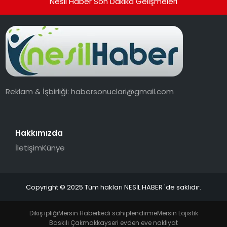
Nesil Haber Son Dakika Gelişmeleri
Reklam & İşbirliği:
habersonuclari@gmail.com
Hakkımızda
İletişim
Künye
Copyright © 2025 Tüm hakları NESİL HABER 'de saklıdır.
Dikiş ipliği
Mersin Haber
kedi sahiplendirme
Mersin Lojistik
Baskılı Çakmak
kayseri evden eve nakliyat