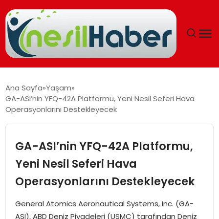
ANASAYFA
Ana Sayfa
Yaşam
GA-ASI’nin YFQ-42A Platformu, Yeni Nesil Seferi Hava
GÜNCEL
Operasyonlarını Destekleyecek
YAŞAM
GA-ASI’nin YFQ-42A Platformu,
EĞITIM
Yeni Nesil Seferi Hava
Operasyonlarını Destekleyecek
SOSYAL HABER
General Atomics Aeronautical Systems, Inc. (GA-
SPOR
ASI), ABD Deniz Piyadeleri (USMC) tarafından Deniz