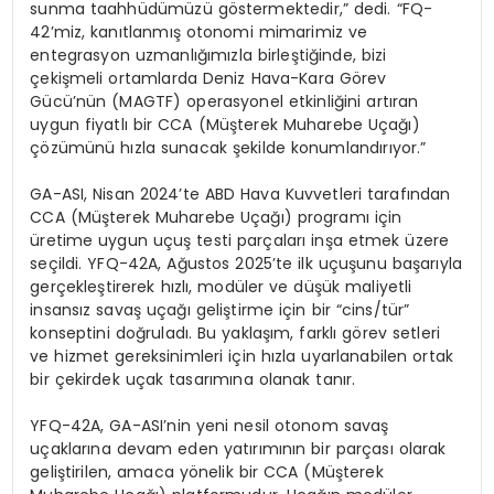
sunma taahhüdümüzü g
ö
stermektedir
,” dedi. “FQ-
42’miz, kanıtlanmış otonomi mimarimiz ve
entegrasyon uzmanlığımızla birleştiğinde, bizi
çekişmeli ortamlarda Deniz Hava-Kara G
ö
rev
Gücü’nün (MAGTF) operasyonel etkinliğini artıran
uygun fiyatlı bir CCA (Müşterek Muharebe Uçağı)
çözümünü hızla sunacak şekilde konumlandırıyor.”
GA-ASI, Nisan 2024’te ABD Hava Kuvvetleri tarafından
CCA (Müşterek Muharebe Uçağı) programı için
üretime uygun uçuş
testi par
çaları inşa etmek üzere
seçildi. YFQ-42A, Ağustos 2025’te ilk uçuşunu başarıyla
gerçekleştirerek hızlı, modüler ve düşük maliyetli
insansız savaş uçağı
geli
ştirme
için bir “cins/tür”
konseptini doğruladı. Bu yaklaşım, farklı g
ö
rev
setleri
ve hizmet gereksinimleri iç
in h
ızla
uyarlanabilen ortak
bir çekirdek uçak tasarımına olanak tanır.
YFQ-42A, GA-
ASI’nin
yeni nesil otonom savaş
uçaklarına devam eden yatırımının bir parçası olarak
geliştirilen, amaca y
ö
nelik
bir CCA (Müşterek