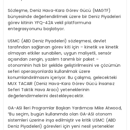
S
ö
zleşme
, Deniz Hava-Kara G
ö
rev
Gücü
(MAGTF)
b
ünyesinde
değerlendirilmek üzere bir Deniz Piyadeleri
g
ö
rev
kitinin YFQ-42A vekil platformuna
entegrasyonunu başlatıyor.
USMC (ABD Deniz Piyadeleri) s
ö
zleşmesi
, devlet
tarafından sağlanan g
ö
rev
kiti
için –
kinetik ve kinetik
olmayan etkiler sunabilen, uygun maliyetli,
sens
ö
r
açısından zengin, yazılım tanımlı bir paket –
otonominin hızlı bir şekilde geliştirilmesini ve çözümün
seferi operasyonlarda kullanılmak üzere
konumlandırılmasını içeriyor. Bu çalışma, gelecekteki
MUX TACAIR (Deniz Hava-Kara G
ö
rev
Gücü İnsansız
Seferi Taktik Hava Aracı) yeteneklerinin
değerlendirmelerini destekleyecektir.
GA-ASI İleri Programlar Başkan Yardımcısı Mike
Atwood
,
“Bu seçim, bugün kullanımda olan GA-ASI otonom
sistemleri üzerine inşa edilmiştir ve kritik USMC (ABD
Deniz Piyadeleri) g
ö
revleri
için yeni nesil yetenekler