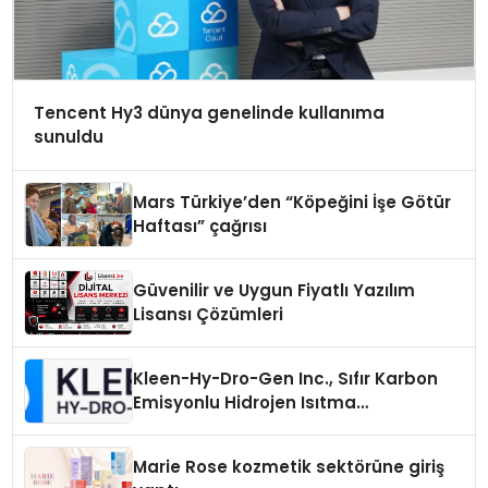
Tencent Hy3 dünya genelinde kullanıma
sunuldu
Mars Türkiye’den “Köpeğini İşe Götür
Haftası” çağrısı
Güvenilir ve Uygun Fiyatlı Yazılım
Lisansı Çözümleri
Kleen-Hy-Dro-Gen Inc., Sıfır Karbon
Emisyonlu Hidrojen Isıtma
Teknolojisinde ISO ve TSSA
Düzenleyici Onaylarını Aldı
Marie Rose kozmetik sektörüne giriş