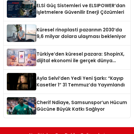
ELSİ Güç Sistemleri ve ELSIPOWER’dan
İşletmelere Güvenilir Enerji Çözümleri
Küresel rinoplasti pazarının 2030’da
9,6 milyar dolara ulaşması bekleniyor
Türkiye’den küresel pazara: ShopinX,
dijital ekonomi ile gerçek dünya
alışverişini bir araya getirmeyi
hedefliyor
Ayla Selvi’den Yedi Yeni Şarkı: “Kayıp
Kasetler 1” 31 Temmuz’da Yayımlandı
Cherif Ndiaye, Samsunspor’un Hücum
Gücüne Büyük Katkı Sağlıyor