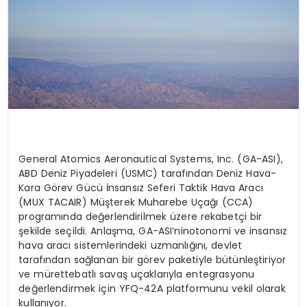
General
Atomics
Aeronautical
Systems
,
Inc
. (GA-ASI),
ABD Deniz Piyadeleri (USMC) tarafından Deniz Hava-
Kara G
ö
rev
Gücü İnsansız Seferi Taktik Hava Aracı
(MUX TACAIR)
Müşterek Muharebe Uçağı
(CCA)
programında değerlendirilmek üzere rekabetçi bir
şekilde seçildi. Anlaşma, GA-
ASI’nin
otonomi ve insansız
hava aracı sistemlerindeki uzmanlığını, devlet
tarafından sağlanan bir g
ö
rev
paketiyle bütünleştiriyor
ve mürettebatlı savaş uçaklarıyla entegrasyonu
değerlendirmek için YFQ-42A platformunu vekil olarak
kullanıyor.