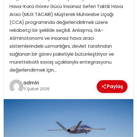
Hava-Kara Görev Gücü İnsansız Seferi Taktik Hava
EKONOMI
Aracı (MUX TACAIR) Müşterek Muharebe Uçağı
(CCA) programında değerlendirilmek üzere
MAGAZIN
rekabetçi bir şekilde seçildi. Anlaşma, GA-
ASI’ninotonomi ve insansız hava aracı
TEKNOLOJI
sistemlerindeki uzmanlığını, devlet tarafından
sağlanan bir görev paketiyle bütünleştiriyor ve
mürettebatlı savaş uçaklarıyla entegrasyonu
değerlendirmek için…
admin
Paylaş
11 Şubat 2026