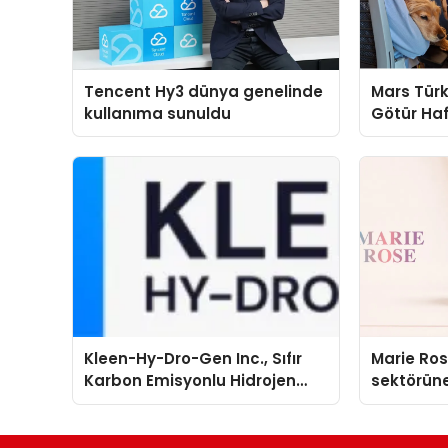
Tencent Hy3 dünya genelinde
Mars Türk
kullanıma sunuldu
Götür Haf
Kleen-Hy-Dro-Gen Inc., Sıfır
Marie Ro
Karbon Emisyonlu Hidrojen
sektörüne
Isıtma Teknolojisinde ISO ve
TSSA Düzenleyici Onaylarını
Aldı