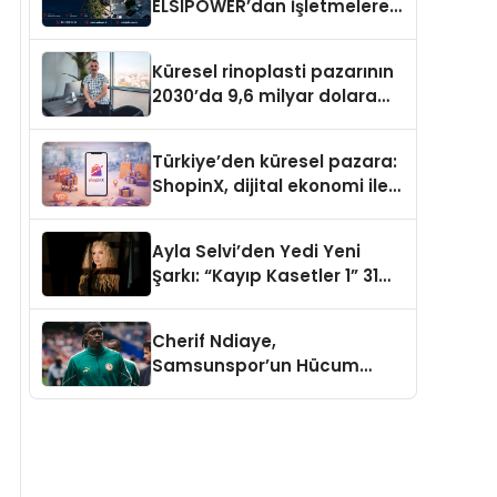
ELSIPOWER’dan İşletmelere
Güvenilir Enerji Çözümleri
Küresel rinoplasti pazarının
2030’da 9,6 milyar dolara
ulaşması bekleniyor
Türkiye’den küresel pazara:
ShopinX, dijital ekonomi ile
gerçek dünya alışverişini bir
araya getirmeyi hedefliyor
Ayla Selvi’den Yedi Yeni
Şarkı: “Kayıp Kasetler 1” 31
Temmuz’da Yayımlandı
Cherif Ndiaye,
Samsunspor’un Hücum
Gücüne Büyük Katkı Sağlıyor