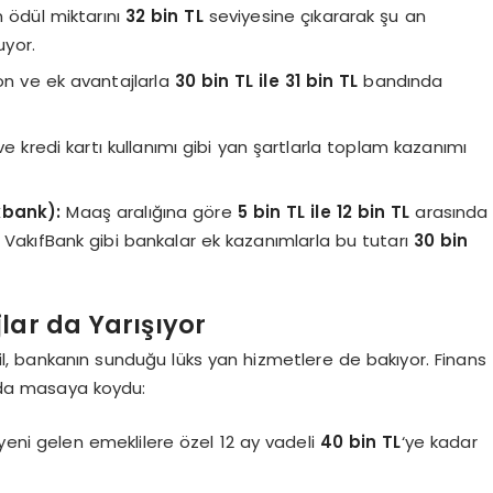
m ödül miktarını
32 bin TL
seviyesine çıkararak şu an
uyor.
n ve ek avantajlarla
30 bin TL ile 31 bin TL
bandında
 kredi kartı kullanımı gibi yan şartlarla toplam kazanımı
kbank):
Maaş aralığına göre
5 bin TL ile 12 bin TL
arasında
 VakıfBank gibi bankalar ek kazanımlarla bu tutarı
30 bin
lar da Yarışıyor
l, bankanın sunduğu lüks yan hizmetlere de bakıyor. Finans
ı da masaya koydu:
eni gelen emeklilere özel 12 ay vadeli
40 bin TL
‘ye kadar