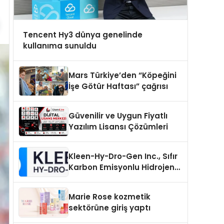
Tencent Hy3 dünya genelinde
kullanıma sunuldu
Mars Türkiye’den “Köpeğini
İşe Götür Haftası” çağrısı
Güvenilir ve Uygun Fiyatlı
Yazılım Lisansı Çözümleri
Kleen-Hy-Dro-Gen Inc., Sıfır
Karbon Emisyonlu Hidrojen
Isıtma Teknolojisinde ISO ve
TSSA Düzenleyici Onaylarını
Marie Rose kozmetik
Aldı
sektörüne giriş yaptı