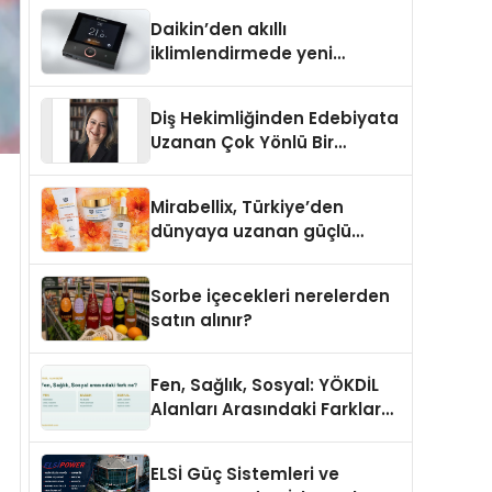
Daikin’den akıllı
iklimlendirmede yeni
dönem: Madoka Plus
Türkiye’de
Diş Hekimliğinden Edebiyata
Uzanan Çok Yönlü Bir
Yaşam: Yeşim Şahin Yaman
Mirabellix, Türkiye’den
dünyaya uzanan güçlü
büyümesini sürdürüyor
Sorbe içecekleri nerelerden
satın alınır?
Fen, Sağlık, Sosyal: YÖKDİL
Alanları Arasındaki Farklar
Ne?
ELSİ Güç Sistemleri ve