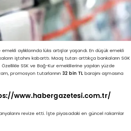
 emekli aylıklarında lüks artışlar yaşandı. En düşük emekli
ların iştahını kabarttı. Maaş tutarı arttıkça bankaların SGK
. Özellikle SSK ve Bağ-Kur emeklilerine yapılan yüzde
k zam, promosyon tutarlarının
32 bin TL
barajını aşmasına
ps://www.habergazetesi.com.tr/
anyalarını revize etti. İşte piyasadaki en güncel rakamlar