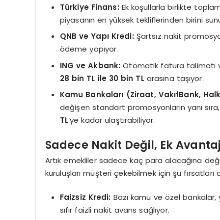
Türkiye Finans:
Ek koşullarla birlikte topla
piyasanın en yüksek tekliflerinden birini sun
QNB ve Yapı Kredi:
Şartsız nakit promosyo
ödeme yapıyor.
ING ve Akbank:
Otomatik fatura talimatı ve
28 bin TL ile 30 bin TL
arasına taşıyor.
Kamu Bankaları (Ziraat, VakıfBank, Hal
değişen standart promosyonların yanı sıra,
TL
‘ye kadar ulaştırabiliyor.
Sadece Nakit Değil, Ek Avantaj
Artık emekliler sadece kaç para alacağına deği
kuruluşları müşteri çekebilmek için şu fırsatlar
Faizsiz Kredi:
Bazı kamu ve özel bankalar, y
sıfır faizli nakit avans sağlıyor.