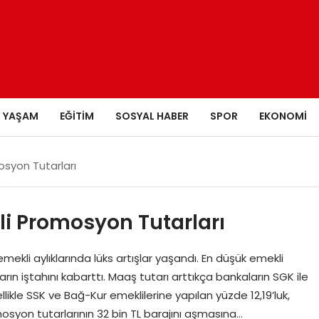
YAŞAM
EĞITIM
SOSYAL HABER
SPOR
EKONOMI
syon Tutarları
i Promosyon Tutarları
mekli aylıklarında lüks artışlar yaşandı. En düşük emekli
ın iştahını kabarttı. Maaş tutarı arttıkça bankaların SGK ile
likle SSK ve Bağ-Kur emeklilerine yapılan yüzde 12,19’luk,
osyon tutarlarının 32 bin TL barajını aşmasına…