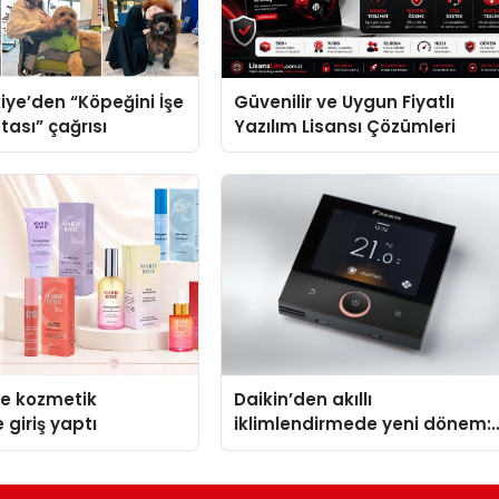
iye’den “Köpeğini İşe
Güvenilir ve Uygun Fiyatlı
tası” çağrısı
Yazılım Lisansı Çözümleri
se kozmetik
Daikin’den akıllı
 giriş yaptı
iklimlendirmede yeni dönem:
Madoka Plus Türkiye’de