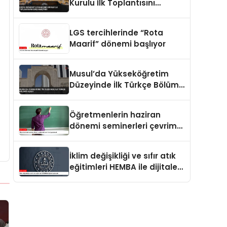
Kurulu İlk Toplantısını
Gerçekleştirdi
LGS tercihlerinde “Rota
Maarif” dönemi başlıyor
Musul’da Yükseköğretim
Düzeyinde İlk Türkçe Bölümü
Açıldı
Öğretmenlerin haziran
dönemi seminerleri çevrim
içi yapılacak
İklim değişikliği ve sıfır atık
eğitimleri HEMBA ile dijitale
taşınacak