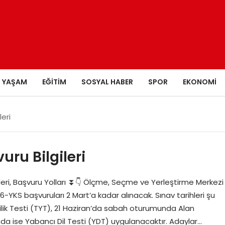
YAŞAM
EĞITIM
SOSYAL HABER
SPOR
EKONOMI
eri
ru Bilgileri
hleri, Başvuru Yolları ⏬👇 Ölçme, Seçme ve Yerleştirme Merkezi
YKS başvuruları 2 Mart’a kadar alınacak. Sınav tarihleri şu
lilik Testi (TYT), 21 Haziran’da sabah oturumunda Alan
nda ise Yabancı Dil Testi (YDT) uygulanacaktır. Adaylar…