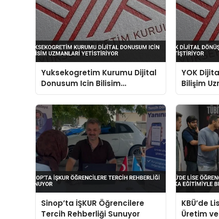
Yuksekogretim Kurumu Dijital
YOK Dijit
Donusum Icin Bilisim
Bilişim Uz
Uzmanlari Yetistiriyor
Sinop’ta İŞKUR Öğrencilere
KBÜ’de Lis
Tercih Rehberliği Sunuyor
Üretim v