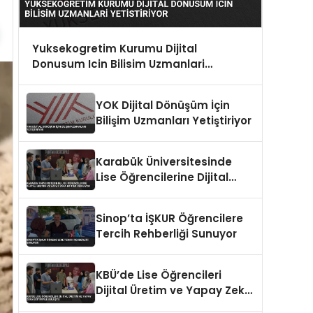
Yuksekogretim Kurumu Dijital
Donusum Icin Bilisim Uzmanlari
Yetistiriyor
YOK Dijital Dönüşüm İçin
Bilişim Uzmanları Yetiştiriyor
Karabük Üniversitesinde
Lise Öğrencilerine Dijital
Üretim ve Yapay Zeka
Eğitimi Veriliyor
Sinop’ta İŞKUR Öğrencilere
Tercih Rehberliği Sunuyor
KBÜ’de Lise Öğrencileri
Dijital Üretim ve Yapay Zeka
Eğitimiyle Buluştu