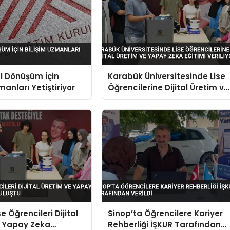
al Dönüşüm İçin
Karabük Üniversitesinde Lise
manları Yetiştiriyor
Öğrencilerine Dijital Üretim ve
Yapay Zeka Eğitimi Veriliyor
e Öğrencileri Dijital
Sinop’ta Öğrencilere Kariyer
e Yapay Zeka
Rehberliği İŞKUR Tarafından