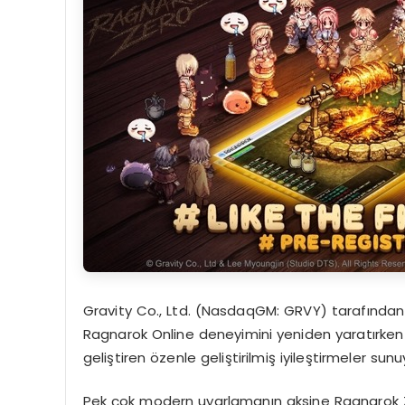
Gravity Co., Ltd. (NasdaqGM: GRVY)
tarafından 
Ragnarok Online deneyimini yeniden yaratırke
geliştiren özenle geliştirilmiş iyileştirmeler sunu
Pek çok modern uyarlamanın aksine
Ragnarok Z