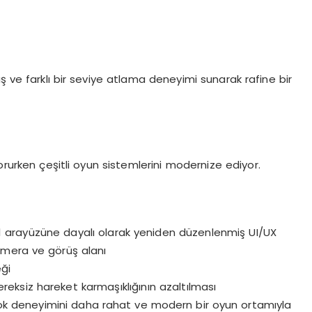
ş ve farklı bir seviye atlama deneyimi sunarak rafine bir
orurken çeşitli oyun sistemlerini modernize ediyor.
O1 arayüzüne dayalı olarak yeniden düzenlenmiş UI/UX
amera ve görüş alanı
ği
ereksiz hareket karmaşıklığının azaltılması
rok deneyimini daha rahat ve modern bir oyun ortamıyla