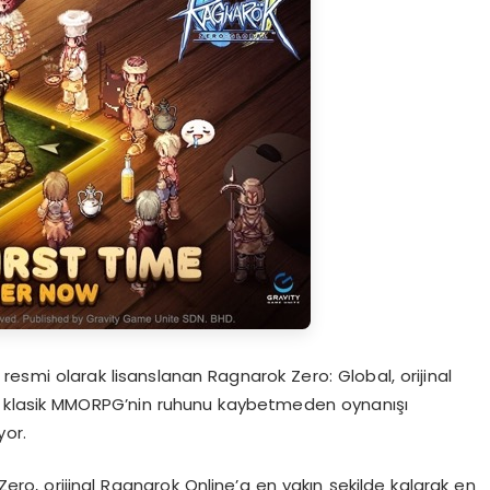
resmi olarak lisanslanan Ragnarok Zero: Global, orijinal
n klasik MMORPG’nin ruhunu kaybetmeden oynanışı
yor.
ero, orijinal Ragnarok Online’a
en yakın şekilde kalarak en