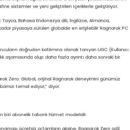
 sistemler ve yeni geliştirilen içeriklerle geliştiriyor.
 Tayca, Bahasa Endonezya dili, İngilizce, Almanca,
kadar piyasaya sürülen globalde en erişilebilir Ragnarok PC
yuncuların doğrudan katılımına olanak tanıyan UGC (Kullanıcı
lık aşamasında olup daha fazla ayrıntı daha sonraki bir
rok Zero: Global, orijinal Ragnarok deneyimini günümüz
bamızı temsil ediyor,” diyor.
den biri abonelik tabanlı hizmet modelidir.
oynaması ücretsiz ortamların aksine, Ragnarok Zero adil