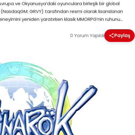
vrupa ve Okyanusya’daki oyunculara birleşik bir global
td. (NasdaqGM: GRVY) tarafından resmi olarak lisanslanan
deneyimini yeniden yaratırken klasik MMORPG’nin ruhunu…
0 Yorum Yapıldı
Paylaş