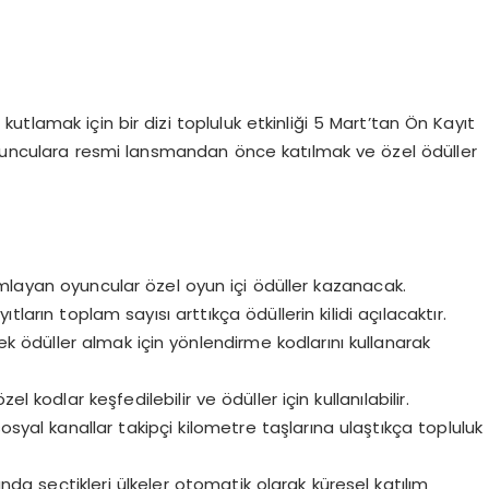
utlamak için bir dizi topluluk etkinliği
5 Mart’tan Ön Kayıt
unculara resmi lansmandan önce katılmak ve özel ödüller
mlayan oyuncular özel oyun içi ödüller kazanacak.
ıtların toplam sayısı arttıkça ödüllerin kilidi açılacaktır.
e ek ödüller almak için yönlendirme kodlarını kullanarak
l kodlar keşfedilebilir ve ödüller için kullanılabilir.
osyal kanallar takipçi kilometre taşlarına ulaştıkça topluluk
sında seçtikleri ülkeler otomatik olarak küresel katılım