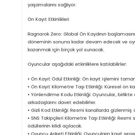
yaşamalarını sağlıyor.
Ön Kayıt Etkinlikleri
Ragnarok Zero: Global Ön Kaydının
başlamasını k
döneminin sonuna kadar devam edecek
ve oy
kazanmak için birçok yol sunacak.
Oyuncular aşağıdaki etkinliklere katılabilirler:
•
Ön Kayıt Ödül Etkinliği
: Ön kayıt işlemini tama
•
Ön Kayıt Kilometre Taşı Etkinliği
: Küresel ön kay
•
Yönlendirme Kodu Etkinliği
: Oyuncular, birlikt
arkadaşlarını davet edebilirler.
•
Gizli Kod Etkinliği
: Resmi kanallarda gizlenmiş öze
•
SNS Takipçileri Kilometre Taşı Etkinliği
: Resmi s
ödüllerinin kilidi açılacak.
•
Oyuncu Anketi Etkinliği
: Oyuncuların kayıt sıra