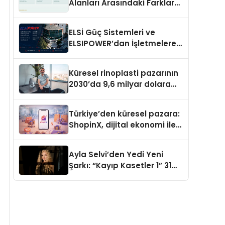
Alanları Arasındaki Farklar
Ne?
ELSİ Güç Sistemleri ve
ELSIPOWER’dan İşletmelere
Güvenilir Enerji Çözümleri
Küresel rinoplasti pazarının
2030’da 9,6 milyar dolara
ulaşması bekleniyor
Türkiye’den küresel pazara:
ShopinX, dijital ekonomi ile
gerçek dünya alışverişini bir
araya getirmeyi hedefliyor
Ayla Selvi’den Yedi Yeni
Şarkı: “Kayıp Kasetler 1” 31
Temmuz’da Yayımlandı