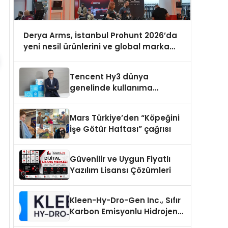
Derya Arms, İstanbul Prohunt 2026’da
yeni nesil ürünlerini ve global marka
vizyonunu sergiledi
Tencent Hy3 dünya
genelinde kullanıma
sunuldu
Mars Türkiye’den “Köpeğini
İşe Götür Haftası” çağrısı
Güvenilir ve Uygun Fiyatlı
Yazılım Lisansı Çözümleri
Kleen-Hy-Dro-Gen Inc., Sıfır
Karbon Emisyonlu Hidrojen
Isıtma Teknolojisinde ISO ve