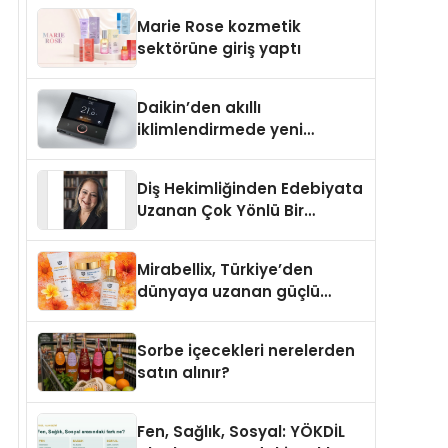
TSSA Düzenleyici Onaylarını
Marie Rose kozmetik
Aldı
sektörüne giriş yaptı
Daikin’den akıllı
iklimlendirmede yeni
dönem: Madoka Plus
Türkiye’de
Diş Hekimliğinden Edebiyata
Uzanan Çok Yönlü Bir
Yaşam: Yeşim Şahin Yaman
Mirabellix, Türkiye’den
dünyaya uzanan güçlü
büyümesini sürdürüyor
Sorbe içecekleri nerelerden
satın alınır?
Fen, Sağlık, Sosyal: YÖKDİL