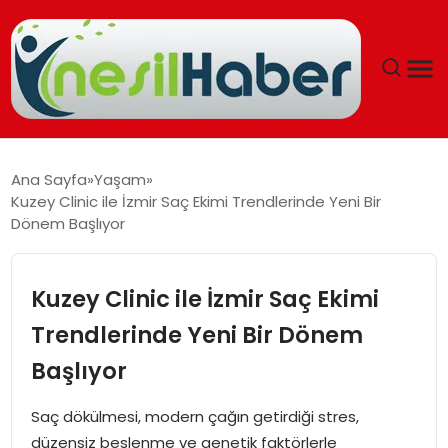
ANASAYFA
Ana Sayfa
Yaşam
Kuzey Clinic ile İzmir Saç Ekimi Trendlerinde Yeni Bir
GÜNCEL
Dönem Başlıyor
YAŞAM
Kuzey Clinic ile İzmir Saç Ekimi
EĞITIM
Trendlerinde Yeni Bir Dönem
Başlıyor
SOSYAL HABER
Saç dökülmesi, modern çağın getirdiği stres,
SPOR
düzensiz beslenme ve genetik faktörlerle