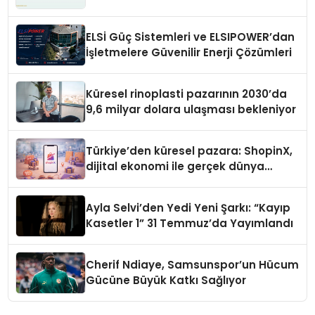
ELSİ Güç Sistemleri ve ELSIPOWER’dan
İşletmelere Güvenilir Enerji Çözümleri
Küresel rinoplasti pazarının 2030’da
9,6 milyar dolara ulaşması bekleniyor
Türkiye’den küresel pazara: ShopinX,
dijital ekonomi ile gerçek dünya
alışverişini bir araya getirmeyi
hedefliyor
Ayla Selvi’den Yedi Yeni Şarkı: “Kayıp
Kasetler 1” 31 Temmuz’da Yayımlandı
Cherif Ndiaye, Samsunspor’un Hücum
Gücüne Büyük Katkı Sağlıyor