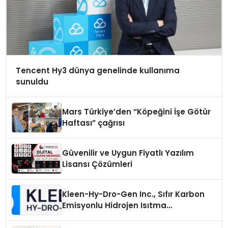
Tencent Hy3 dünya genelinde kullanıma
sunuldu
Mars Türkiye’den “Köpeğini İşe Götür
Haftası” çağrısı
Güvenilir ve Uygun Fiyatlı Yazılım
Lisansı Çözümleri
Kleen-Hy-Dro-Gen Inc., Sıfır Karbon
Emisyonlu Hidrojen Isıtma
Teknolojisinde ISO ve TSSA
Düzenleyici Onaylarını Aldı