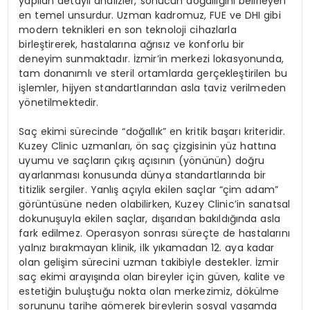
yapılan detaylı analizler, sonucun doğallığını belirleyen
en temel unsurdur. Uzman kadromuz, FUE ve DHI gibi
modern teknikleri en son teknoloji cihazlarla
birleştirerek, hastalarına ağrısız ve konforlu bir
deneyim sunmaktadır. İzmir’in merkezi lokasyonunda,
tam donanımlı ve steril ortamlarda gerçekleştirilen bu
işlemler, hijyen standartlarından asla taviz verilmeden
yönetilmektedir.
Saç ekimi sürecinde “doğallık” en kritik başarı kriteridir.
Kuzey Clinic uzmanları, ön saç çizgisinin yüz hattına
uyumu ve saçların çıkış açısının (yönünün) doğru
ayarlanması konusunda dünya standartlarında bir
titizlik sergiler. Yanlış açıyla ekilen saçlar “çim adam”
görüntüsüne neden olabilirken, Kuzey Clinic’in sanatsal
dokunuşuyla ekilen saçlar, dışarıdan bakıldığında asla
fark edilmez. Operasyon sonrası süreçte de hastalarını
yalnız bırakmayan klinik, ilk yıkamadan 12. aya kadar
olan gelişim sürecini uzman takibiyle destekler. İzmir
saç ekimi arayışında olan bireyler için güven, kalite ve
estetiğin buluştuğu nokta olan merkezimiz, dökülme
sorununu tarihe gömerek bireylerin sosyal yaşamda