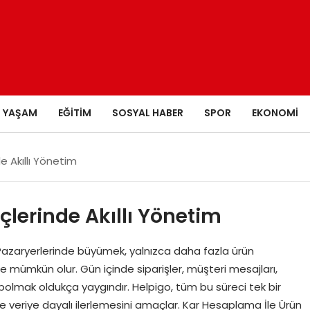
YAŞAM
EĞITIM
SOSYAL HABER
SPOR
EKONOMI
e Akıllı Yönetim
eçlerinde Akıllı Yönetim
m Pazaryerlerinde büyümek, yalnızca daha fazla ürün
mümkün olur. Gün içinde siparişler, müşteri mesajları,
bolmak oldukça yaygındır. Helpigo, tüm bu süreci tek bir
e veriye dayalı ilerlemesini amaçlar. Kar Hesaplama İle Ürün