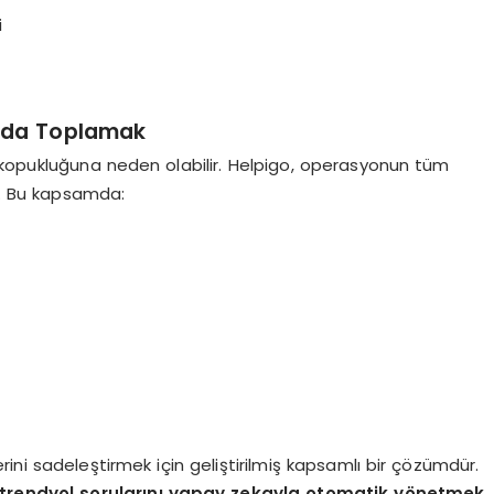
i
rmda Toplamak
 kopukluğuna neden olabilir. Helpigo, operasyonun tüm
er. Bu kapsamda:
erini sadeleştirmek için geliştirilmiş kapsamlı bir çözümdür.
trendyol sorularını yapay zekayla otomatik yönetmek