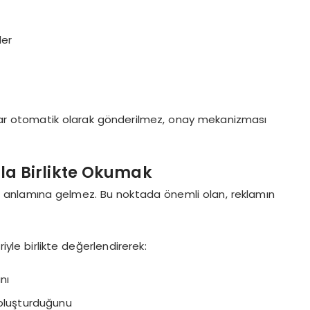
der
ıtlar otomatik olarak gönderilmez, onay mekanizması
la Birlikte Okumak
 kâr anlamına gelmez. Bu noktada önemli olan, reklamın
riyle birlikte değerlendirerek:
nı
 oluşturduğunu