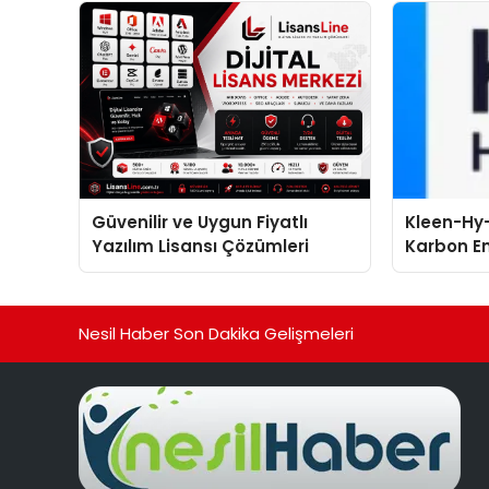
sergiledi
Güvenilir ve Uygun Fiyatlı
Kleen-Hy-
Yazılım Lisansı Çözümleri
Karbon Em
Isıtma Te
TSSA Düze
Aldı
Nesil Haber Son Dakika Gelişmeleri