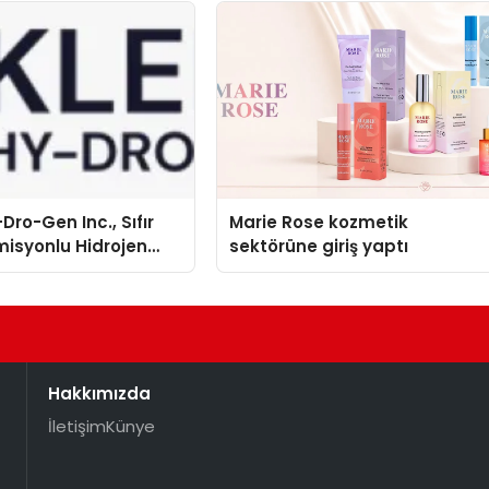
Dro-Gen Inc., Sıfır
Marie Rose kozmetik
isyonlu Hidrojen
sektörüne giriş yaptı
knolojisinde ISO ve
nleyici Onaylarını
Hakkımızda
İletişim
Künye