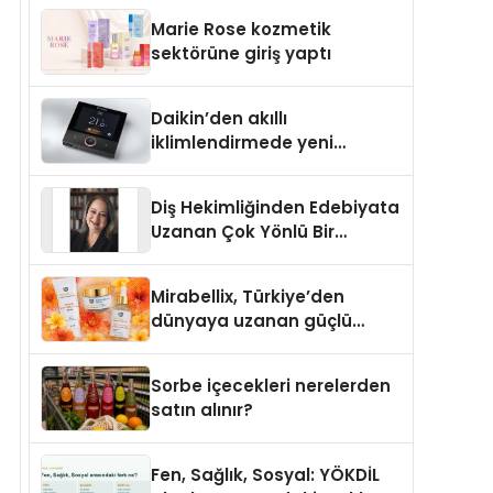
TSSA Düzenleyici Onaylarını
Marie Rose kozmetik
Aldı
sektörüne giriş yaptı
Daikin’den akıllı
iklimlendirmede yeni
dönem: Madoka Plus
Türkiye’de
Diş Hekimliğinden Edebiyata
Uzanan Çok Yönlü Bir
Yaşam: Yeşim Şahin Yaman
Mirabellix, Türkiye’den
dünyaya uzanan güçlü
büyümesini sürdürüyor
Sorbe içecekleri nerelerden
satın alınır?
Fen, Sağlık, Sosyal: YÖKDİL