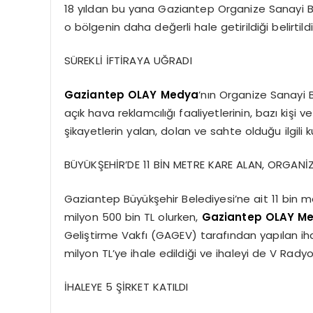
18 yıldan bu yana Gaziantep Organize Sanayi Bö
o bölgenin daha değerli hale getirildiği belirtildi
SÜREKLİ İFTİRAYA UĞRADI
Gaziantep OLAY Medya
’nın Organize Sanayi 
açık hava reklamcılığı faaliyetlerinin, bazı kişi 
şikayetlerin yalan, dolan ve sahte olduğu ilgili
BÜYÜKŞEHİR’DE 11 BİN METRE KARE ALAN, ORGANİ
Gaziantep Büyükşehir Belediyesi’ne ait 11 bin me
milyon 500 bin TL olurken,
Gaziantep OLAY M
Geliştirme Vakfı (GAGEV) tarafından yapılan ih
milyon TL’ye ihale edildiği ve ihaleyi de V Radyo’n
İHALEYE 5 ŞİRKET KATILDI