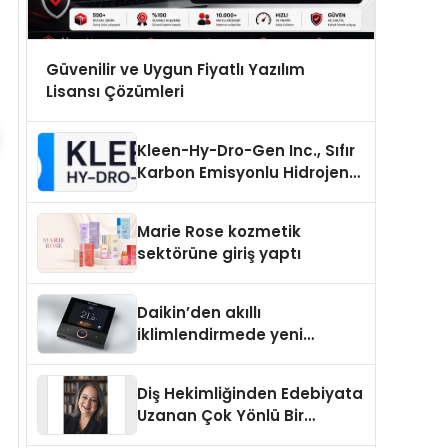
Güvenilir ve Uygun Fiyatlı Yazılım
Lisansı Çözümleri
Kleen-Hy-Dro-Gen Inc., Sıfır
Karbon Emisyonlu Hidrojen
Isıtma Teknolojisinde ISO ve
TSSA Düzenleyici Onaylarını
Marie Rose kozmetik
Aldı
sektörüne giriş yaptı
Daikin’den akıllı
iklimlendirmede yeni
dönem: Madoka Plus
Türkiye’de
Diş Hekimliğinden Edebiyata
Uzanan Çok Yönlü Bir
Yaşam: Yeşim Şahin Yaman