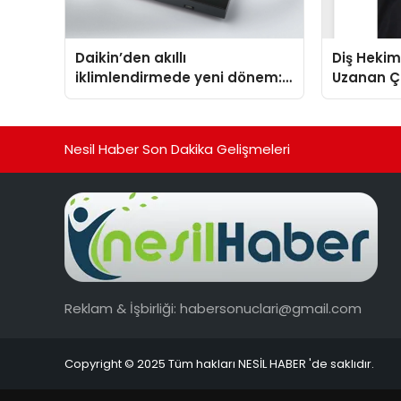
Daikin’den akıllı
Diş Hekim
iklimlendirmede yeni dönem:
Uzanan Ç
Madoka Plus Türkiye’de
Yeşim Şa
Nesil Haber Son Dakika Gelişmeleri
Reklam & İşbirliği:
habersonuclari@gmail.com
Copyright © 2025 Tüm hakları NESİL HABER 'de saklıdır.