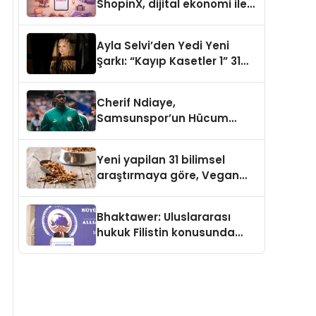
ShopinX, dijital ekonomi ile
gerçek dünya alışverişini bir
araya getirmeyi hedefliyor
Ayla Selvi’den Yedi Yeni
Şarkı: “Kayıp Kasetler 1” 31
Temmuz’da Yayımlandı
Cherif Ndiaye,
Samsunspor’un Hücum
Gücüne Büyük Katkı Sağlıyor
Yeni yapilan 31 bilimsel
araştırmaya göre, Vegan
Köpek Maması ve Vegan
Kedi Mamasının İyi
Bhaktawer: Uluslararası
Sindirildiğini Ortaya Koydu
hukuk Filistin konusunda
çifte standart uyguluyor