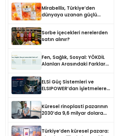
Mirabellix, Türkiye’den
dünyaya uzanan güçlü
büyümesini sürdürüyor
Sorbe içecekleri nerelerden
satın alınır?
Fen, Sağlık, Sosyal: YÖKDİL
Alanları Arasındaki Farklar
Ne?
ELSİ Güç Sistemleri ve
ELSIPOWER’dan İşletmelere
Güvenilir Enerji Çözümleri
Küresel rinoplasti pazarının
2030’da 9,6 milyar dolara
ulaşması bekleniyor
Türkiye’den küresel pazara: