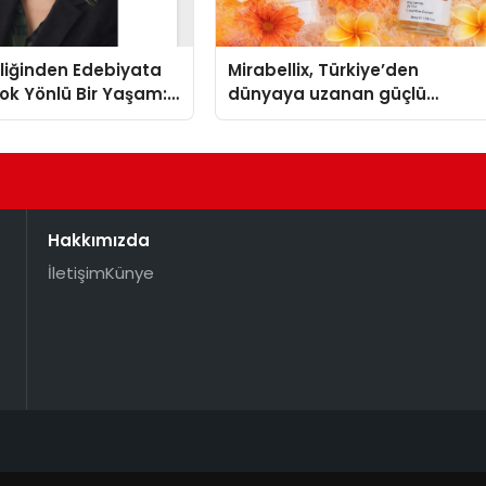
liğinden Edebiyata
Mirabellix, Türkiye’den
ok Yönlü Bir Yaşam:
dünyaya uzanan güçlü
hin Yaman
büyümesini sürdürüyor
Hakkımızda
İletişim
Künye