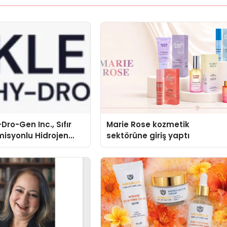
Dro-Gen Inc., Sıfır
Marie Rose kozmetik
isyonlu Hidrojen
sektörüne giriş yaptı
knolojisinde ISO ve
nleyici Onaylarını