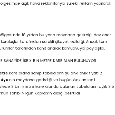
lgesi’nde açık hava reklamlarıyla sürekli reklam yapılarak
.
Bölgesi’nde 18 yıldan bu yana meydana getirdiği dev eser
ve kuruluşlar tarafından sürekli şikayet edildiği; Ancak tüm
 kurumlar tarafından kanıtlanarak kamuoyuyla paylaşıldı.
ZE SANAYİDE İSE 3 BİN METRE KARE ALAN BULUNUYOR
tre kare alana sahip tabelaların şu anki aylık fiyatı 2
edya
’nın meydana getirdiği ve bugün Gaziantep’i
alede 3 bin metre kare alanda bulunan tabelaların aylık 3,5
un sahibi Nilgün Kaplan’ın aldığı belirtildi.