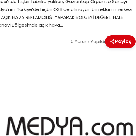
lgesi’nde hiçbir fabrika yokken, Gaziantep Organize Sanayi
ya’nın, Türkiye’de hiçbir OSB’de olmayan bir reklam merkezi
DIR AÇIK HAVA REKLAMCILIĞI YAPARAK BÖLGEYİ DEĞERLİ HALE
anayi Bölgesi’nde açık hava…
0 Yorum Yapıldı
Paylaş