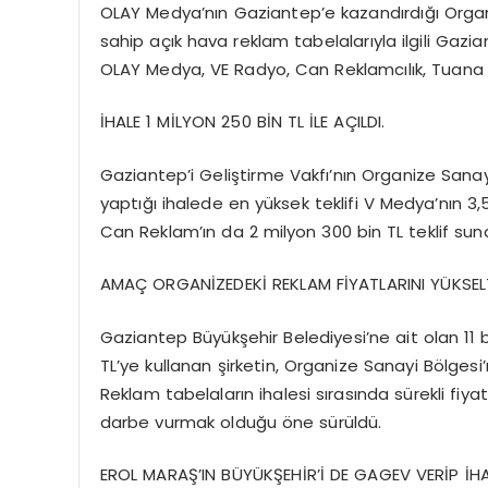
OLAY Medya’nın Gaziantep’e kazandırdığı Organ
sahip açık hava reklam tabelalarıyla ilgili Gazi
OLAY Medya, VE Radyo, Can Reklamcılık, Tuana 
İHALE 1 MİLYON 250 BİN TL İLE AÇILDI.
Gaziantep’i Geliştirme Vakfı’nın Organize Sanayi
yaptığı ihalede en yüksek teklifi V Medya’nın 3,
Can Reklam’ın da 2 milyon 300 bin TL teklif sun
AMAÇ ORGANİZEDEKİ REKLAM FİYATLARINI YÜKSE
Gaziantep Büyükşehir Belediyesi’ne ait olan 11 b
TL’ye kullanan şirketin, Organize Sanayi Bölge
Reklam tabelaların ihalesi sırasında sürekli fiy
darbe vurmak olduğu öne sürüldü.
EROL MARAŞ’IN BÜYÜKŞEHİR’İ DE GAGEV VERİP İHA