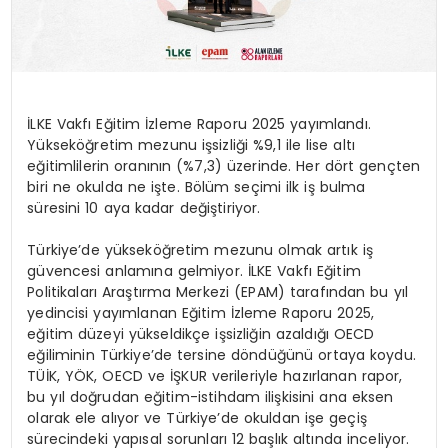
İLKE Vakfı Eğitim İzleme Raporu 2025 yayımlandı.
Yükseköğretim mezunu işsizliği %9,1 ile lise altı
eğitimlilerin oranının (%7,3) üzerinde. Her dört gençten
biri ne okulda ne işte. Bölüm seçimi ilk iş bulma
süresini 10 aya kadar değiştiriyor.
Türkiye’de yükseköğretim mezunu olmak artık iş
güvencesi anlamına gelmiyor. İLKE Vakfı Eğitim
Politikaları Araştırma Merkezi (EPAM) tarafından bu yıl
yedincisi yayımlanan Eğitim İzleme Raporu 2025,
eğitim düzeyi yükseldikçe işsizliğin azaldığı OECD
eğiliminin Türkiye’de tersine döndüğünü ortaya koydu.
TÜİK, YÖK, OECD ve İŞKUR verileriyle hazırlanan rapor,
bu yıl doğrudan eğitim-istihdam ilişkisini ana eksen
olarak ele alıyor ve Türkiye’de okuldan işe geçiş
sürecindeki yapısal sorunları 12 başlık altında inceliyor.