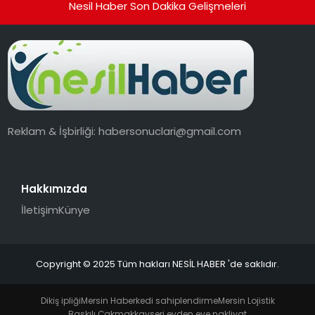
Nesil Haber Son Dakika Gelişmeleri
Reklam & İşbirliği:
habersonuclari@gmail.com
Hakkımızda
İletişim
Künye
Copyright © 2025 Tüm hakları NESİL HABER 'de saklıdır.
Dikiş ipliği
Mersin Haber
kedi sahiplendirme
Mersin Lojistik
Baskılı Çakmak
kayseri evden eve nakliyat