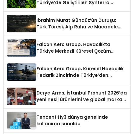
Türkiye’de Geliştirilen Synterra
Elektronik Müziğe Farklı Bir Yaklaşım
Getiriyor
İbrahim Murat Gündüz’ün Duruşu:
Türk Töresi, Alp Ruhu ve Mücadele
İradesi
Falcon Aero Group, Havacılıkta
Türkiye Merkezli Küresel Çözüm
Ortağı Olma Yolunda İlerliyor
Falcon Aero Group, Küresel Havacılık
Tedarik Zincirinde Türkiye’den
Dünyaya Açılıyor
Derya Arms, İstanbul Prohunt 2026’da
yeni nesil ürünlerini ve global marka
vizyonunu sergiledi
Tencent Hy3 dünya genelinde
kullanıma sunuldu