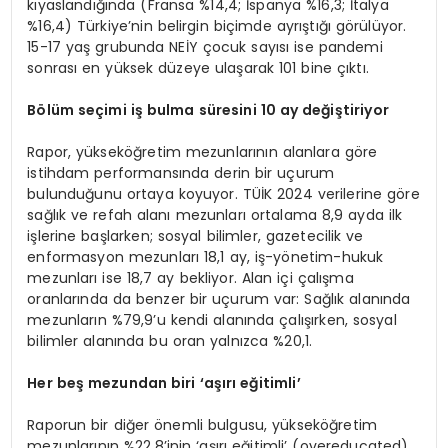
kıyaslandığında (Fransa %14,4; İspanya %16,3; İtalya
%16,4) Türkiye’nin belirgin biçimde ayrıştığı görülüyor.
15-17 yaş grubunda NEİY çocuk sayısı ise pandemi
sonrası en yüksek düzeye ulaşarak 101 bine çıktı.
Bölüm seçimi iş bulma süresini 10 ay değiştiriyor
Rapor, yükseköğretim mezunlarının alanlara göre
istihdam performansında derin bir uçurum
bulunduğunu ortaya koyuyor. TÜİK 2024 verilerine göre
sağlık ve refah alanı mezunları ortalama 8,9 ayda ilk
işlerine başlarken; sosyal bilimler, gazetecilik ve
enformasyon mezunları 18,1 ay, iş-yönetim-hukuk
mezunları ise 18,7 ay bekliyor. Alan içi çalışma
oranlarında da benzer bir uçurum var: Sağlık alanında
mezunların %79,9’u kendi alanında çalışırken, sosyal
bilimler alanında bu oran yalnızca %20,1.
Her beş mezundan biri ‘aşırı eğitimli’
Raporun bir diğer önemli bulgusu, yükseköğretim
mezunlarının %22,8’inin ‘aşırı eğitimli’ (overeducated)