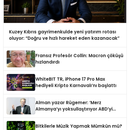
Kuzey Kıbrıs gayrimenkulde yeni yatırım rotası
oluyor: “Doğru ve hızlı hareket eden kazanacak”
Fransız Profesör Collin: Macron çöküşü
hızlandırdı
WhiteBIT TR, iPhone 17 Pro Max
hediyeli Kripto Karnavalı’nı başlattı
Alman yazar Rügemer: ‘Merz
Almanya’yı yoksullaştırıyor ABD’yi
zenginleştiriyor’
Bitkilerle Müzik Yapmak Mümkün mü?