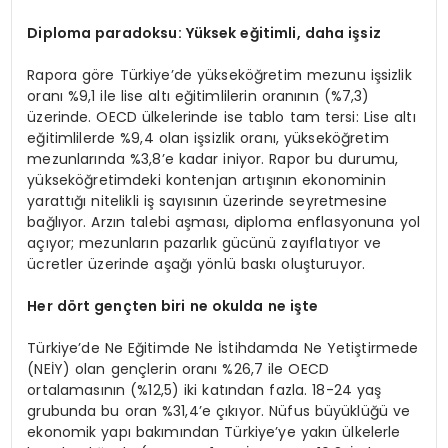
Diploma paradoksu: Yüksek eğitimli, daha işsiz
Rapora göre Türkiye’de yükseköğretim mezunu işsizlik
oranı %9,1 ile lise altı eğitimlilerin oranının (%7,3)
üzerinde. OECD ülkelerinde ise tablo tam tersi: Lise altı
eğitimlilerde %9,4 olan işsizlik oranı, yükseköğretim
mezunlarında %3,8’e kadar iniyor. Rapor bu durumu,
yükseköğretimdeki kontenjan artışının ekonominin
yarattığı nitelikli iş sayısının üzerinde seyretmesine
bağlıyor. Arzın talebi aşması, diploma enflasyonuna yol
açıyor; mezunların pazarlık gücünü zayıflatıyor ve
ücretler üzerinde aşağı yönlü baskı oluşturuyor.
Her dört gençten biri ne okulda ne işte
Türkiye’de Ne Eğitimde Ne İstihdamda Ne Yetiştirmede
(NEİY) olan gençlerin oranı %26,7 ile OECD
ortalamasının (%12,5) iki katından fazla. 18-24 yaş
grubunda bu oran %31,4’e çıkıyor. Nüfus büyüklüğü ve
ekonomik yapı bakımından Türkiye’ye yakın ülkelerle