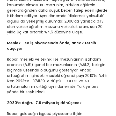
konumda olması. Bu mezunlar, aldıkları eğitimin
gerektirdiğinden daha düşük beceri talep eden işlerde
istihdam ediliyor. Aynı dönemde ‘diplomalı yoksulluk’
olgusu da yerleşmiş durumda: 2006’da yalnızca %1,3
olan yükseköğretim mezunu yoksulluk oranı, son 20
yılda üç kat artarak %4,6 düzeyine ulaştı.
Mesleki lise iş piyasasında önde, ancak tercih
düşüyor
Rapor, mesleki ve teknik lise mezunlarının istihdam
oranının (%61) genel lise mezunlarının (%51,2) belirgin
biçimde üzerinde olduğunu gösteriyor. Ancak
ortaoğretim içindeki mesleki öğrenci payı 2013’te %45
iken 2023’te -37#39-e düştü — OECD ve AB
ortalamalarının arttığı aynı dönemde Türkiye ters
yönde bir seyir izledi.
2030’a doğru: 7,6 milyon iş dönüşecek
Rapor, geleceğin işgücü piyasasına ilişkin