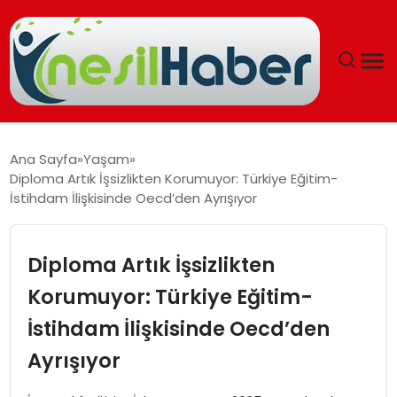
ANASAYFA
Ana Sayfa
Yaşam
Diploma Artık İşsizlikten Korumuyor: Türkiye Eğitim-
GÜNCEL
İstihdam İlişkisinde Oecd’den Ayrışıyor
YAŞAM
Diploma Artık İşsizlikten
EĞITIM
Korumuyor: Türkiye Eğitim-
İstihdam İlişkisinde Oecd’den
SOSYAL HABER
Ayrışıyor
SPOR