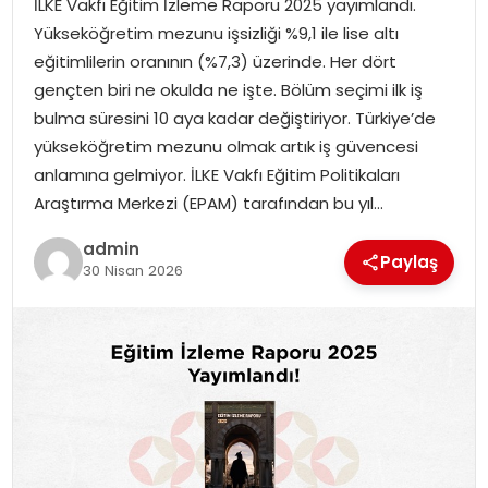
İLKE Vakfı Eğitim İzleme Raporu 2025 yayımlandı.
EKONOMI
Yükseköğretim mezunu işsizliği %9,1 ile lise altı
eğitimlilerin oranının (%7,3) üzerinde. Her dört
MAGAZIN
gençten biri ne okulda ne işte. Bölüm seçimi ilk iş
bulma süresini 10 aya kadar değiştiriyor. Türkiye’de
TEKNOLOJI
yükseköğretim mezunu olmak artık iş güvencesi
anlamına gelmiyor. İLKE Vakfı Eğitim Politikaları
Araştırma Merkezi (EPAM) tarafından bu yıl…
admin
Paylaş
30 Nisan 2026