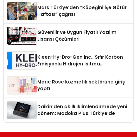
Mars Türkiye’den “Köpeğini İşe Götür
Haftası” çağrısı
Güvenilir ve Uygun Fiyatlı Yazılım
Lisansı Çözümleri
Kleen-Hy-Dro-Gen Inc., Sıfır Karbon
Emisyonlu Hidrojen Isıtma
Teknolojisinde ISO ve TSSA
Düzenleyici Onaylarını Aldı
Marie Rose kozmetik sektörüne giriş
yaptı
Daikin’den akıllı iklimlendirmede yeni
dönem: Madoka Plus Türkiye’de