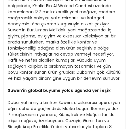
bölgesinde,
Khalid
Bin Al
Waleed
Caddesi üzerinde
konumlanan 137 metrekarelik yeni mağaza; modern
mağazacılık anlayışı, yalın mimarisi ve kategori
deneyimini öne çıkaran kurgusuyla dikkat çekiyor.
Suwen’in
BurJuman
Mall’daki
yeni mağazasında; iç
giyim, pijama, ev giyim ve aksesuar koleksiyonları bir
arada sunulurken, marka özellikle konfor ve
fonksiyonelliği odağına alan ürün seçkisiyle bölge
tüketicisinin ihtiyaçlarına cevap vermeyi hedefliyor.
Hafif ve nefes alabilen kumaşlar, vücuda uyum
sağlayan kalıplar, iz bırakmayan tasarımlar ve gün
boyu konfor sunan ürün grupları; Dubai’nin çok kültürlü
ve hızlı yaşam dinamiğine uygun bir deneyim sunuyor.
Suwen’in global büyüme yolculuğunda yeni eşik
Dubai yatırımıyla birlikte Suwen, uluslararası operasyon
ağını daha da güçlendirdi. Marka bugün Romanya’daki
7 mağazasının yanı sıra; Kıbrıs, Irak ve Moğolistan’da
ikişer mağaza, Azerbaycan, Cezayir, Gürcistan ve
Birleşik Arap Emirlikleri’ndeki yatırımlarıyla topla
m 8