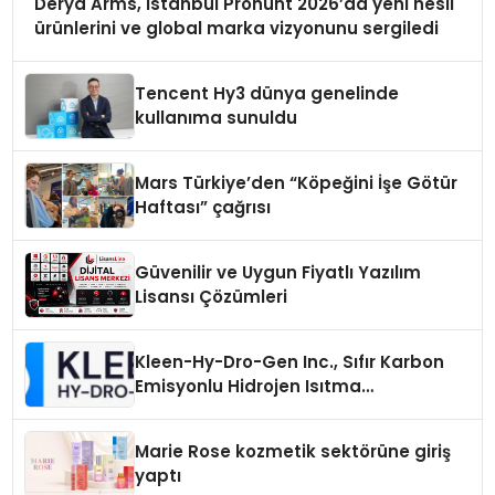
Derya Arms, İstanbul Prohunt 2026’da yeni nesil
ürünlerini ve global marka vizyonunu sergiledi
Tencent Hy3 dünya genelinde
kullanıma sunuldu
Mars Türkiye’den “Köpeğini İşe Götür
Haftası” çağrısı
Güvenilir ve Uygun Fiyatlı Yazılım
Lisansı Çözümleri
Kleen-Hy-Dro-Gen Inc., Sıfır Karbon
Emisyonlu Hidrojen Isıtma
Teknolojisinde ISO ve TSSA
Düzenleyici Onaylarını Aldı
Marie Rose kozmetik sektörüne giriş
yaptı