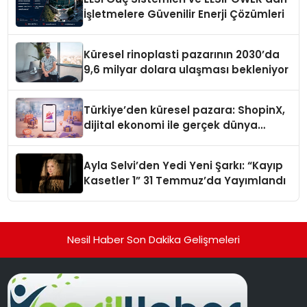
İşletmelere Güvenilir Enerji Çözümleri
Küresel rinoplasti pazarının 2030’da
9,6 milyar dolara ulaşması bekleniyor
Türkiye’den küresel pazara: ShopinX,
dijital ekonomi ile gerçek dünya
alışverişini bir araya getirmeyi
hedefliyor
Ayla Selvi’den Yedi Yeni Şarkı: “Kayıp
Kasetler 1” 31 Temmuz’da Yayımlandı
Nesil Haber Son Dakika Gelişmeleri