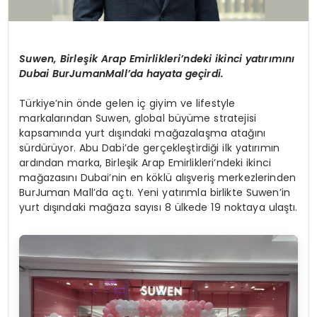
Suwen,
Birleşik Arap Emirlikleri’ndeki
ikinci yatırımı
nı
Dub
ai
BurJuman
Mall’da
hayata geçirdi
.
Türkiye’nin önde gelen iç giyim ve
lifestyle
markalarından
Suwen
, global büyüme stratejisi
kapsamında yurt dışındaki mağazalaşma atağını
sürdürüyor. Abu Dabi’de gerçekleştirdiği ilk yatırımın
ardından marka, Birleşik Arap Emirlikleri’ndeki ikinci
mağazasını Dubai’nin en köklü alışveriş merkezlerinden
BurJuman
Mall’da
açtı. Yeni yatırımla birlikte Suwen’in
yurt dışındaki mağaza sayısı 8 ülkede 19 noktaya ulaştı.