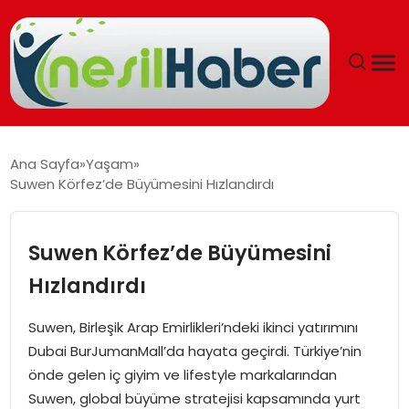
ANASAYFA
Ana Sayfa
Yaşam
Suwen Körfez’de Büyümesini Hızlandırdı
GÜNCEL
YAŞAM
Suwen Körfez’de Büyümesini
Hızlandırdı
EĞITIM
Suwen, Birleşik Arap Emirlikleri’ndeki ikinci yatırımını
SOSYAL HABER
Dubai BurJumanMall’da hayata geçirdi. Türkiye’nin
önde gelen iç giyim ve lifestyle markalarından
SPOR
Suwen, global büyüme stratejisi kapsamında yurt