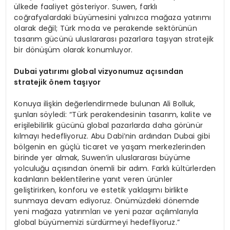
ülkede faaliyet gösteriyor.
Suwen, farklı
coğrafyalardaki büyümesini yalnızca mağaza yatırımı
olarak değil; Türk moda ve perakende sektörünün
tasarım gücünü uluslararası pazarlara taşıy
an stratejik
bir dönüşüm olarak
konumluyor.
Dubai yatırımı global vizyonumuz açısından
stratejik önem taşıyor
Konuya ilişkin değerlendirmede bulunan
Ali Bolluk
,
şunları söyledi:
“Türk perakendesinin tasarım, kalite ve
erişilebilirlik gücünü global pazarlarda daha görünür
kılmayı hedefliyoruz. Abu Dabi’nin ardından Dubai gibi
bölgenin en güçlü ticaret ve yaşam merkezlerinden
birinde yer almak, Suwen’in uluslararası büyüme
yolculuğu açısından önemli bir adım. Farklı kültürlerden
kadınların beklentilerine yanıt veren ürünler
geliştirirken, konforu ve estetik yaklaşımı birlikte
sunmaya devam ediyoruz. Önümüzdeki dönemde
yeni mağaza yatırımları ve yeni pazar açılımlarıyla
global büyümemizi sürdürmeyi hedefliyoruz.”