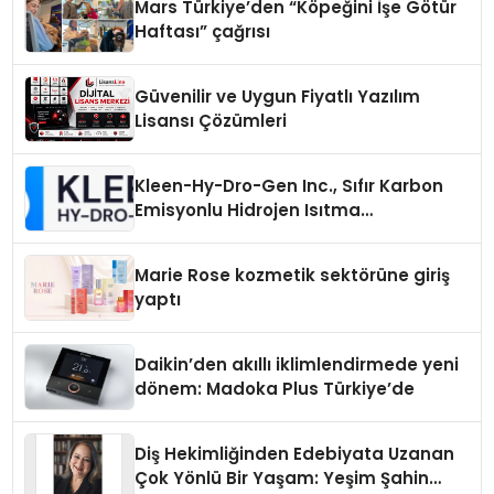
Mars Türkiye’den “Köpeğini İşe Götür
Haftası” çağrısı
Güvenilir ve Uygun Fiyatlı Yazılım
Lisansı Çözümleri
Kleen-Hy-Dro-Gen Inc., Sıfır Karbon
Emisyonlu Hidrojen Isıtma
Teknolojisinde ISO ve TSSA
Düzenleyici Onaylarını Aldı
Marie Rose kozmetik sektörüne giriş
yaptı
Daikin’den akıllı iklimlendirmede yeni
dönem: Madoka Plus Türkiye’de
Diş Hekimliğinden Edebiyata Uzanan
Çok Yönlü Bir Yaşam: Yeşim Şahin