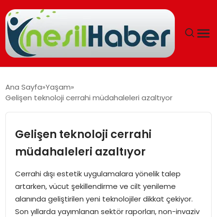
ANASAYFA
Ana Sayfa
Yaşam
Gelişen teknoloji cerrahi müdahaleleri azaltıyor
GÜNCEL
YAŞAM
Gelişen teknoloji cerrahi
müdahaleleri azaltıyor
EĞITIM
Cerrahi dışı estetik uygulamalara yönelik talep
SOSYAL HABER
artarken, vücut şekillendirme ve cilt yenileme
alanında geliştirilen yeni teknolojiler dikkat çekiyor.
SPOR
Son yıllarda yayımlanan sektör raporları, non-invaziv