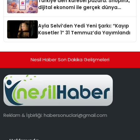
Türkiye’den küresel pazara: ShopinX,
dijital ekonomi ile gerçek dünya
alışverişini bir araya getirmeyi
hedefliyor
Ayla Selvi’den Yedi Yeni Şarkı: “Kayıp
Kasetler 1” 31 Temmuz’da Yayımlandı
Nesil Haber Son Dakika Gelişmeleri
Reklam & İşbirliği:
habersonuclari@gmail.com