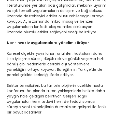
tabanında yayımlanan çeşitli makalelerde, dermatoloji
literatüründe yer alan bazı çalışmalar, mekanik uyarım
ve ışık temelli uygulamaların dolaşım ve bağ dokusu
üzerinde destekleyici etkiler oluşturabileceğini ortaya
koyuyor. Aynı zamanda mikro masaj ve benzeri
uygulamaların lenfatik akış ve mikrosirkülasyon
üzerinde olumlu etkiler sağlayabileceği belirtiliyor.
Non-invaziv uygulamalara y
ö
nelim sürüyor
Küresel ölçekte yayınlanan analizler, hastaların daha
kısa iyileşme süresi, düşük risk ve günlük yaşama hızlı
dönüş gibi nedenlerle cerrahi dışı yöntemlere
yöneldiğini ortaya koyuyor. Bu eğilimin Türkiye’de de
paralel şekilde ilerlediği ifade ediliyor.
Sektör temsilcileri, bu tür teknolojilerin özellikle hasta
konforunu ön planda tutan yaklaşımlarla birlikte daha
yaygın hale geldiğini belirtiyor. Gelişen sağlık
uygulamaları hem tedavi hem de tedavi sonrası
süreçte yeni teknolojilerin durmaksızın gelişimi ile farklı
bir boyut kazanıyor.