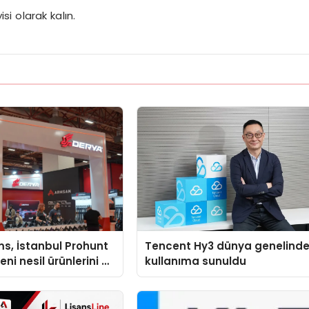
i olarak kalın.
s, İstanbul Prohunt
Tencent Hy3 dünya genelind
ni nesil ürünlerini ve
kullanıma sunuldu
arka vizyonunu