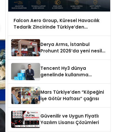
Falcon Aero Group, Küresel Havacılık
Tedarik Zincirinde Türkiye’den
Dünyaya Açılıyor
Derya Arms, İstanbul
Prohunt 2026’da yeni nesil
ürünlerini ve global marka
vizyonunu sergiledi
Tencent Hy3 dünya
genelinde kullanıma
sunuldu
Mars Türkiye’den “Köpeğini
İşe Götür Haftası” çağrısı
Güvenilir ve Uygun Fiyatlı
Yazılım Lisansı Çözümleri