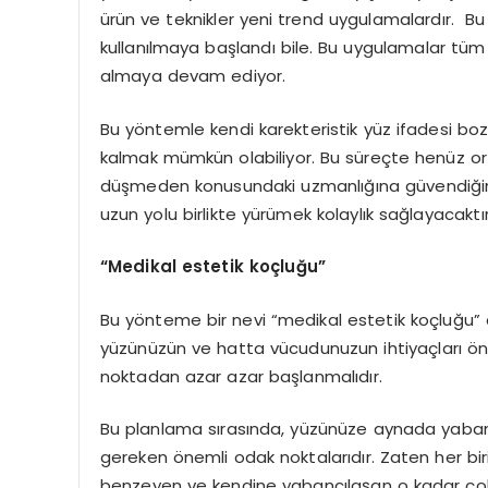
ürün ve teknikler yeni trend uygulamalardır. Bu
kullanılmaya başlandı bile. Bu uygulamalar tüm 
almaya devam ediyor.
Bu yöntemle kendi karekteristik yüz ifadesi b
kalmak mümkün olabiliyor. Bu süreçte henüz orta
düşmeden konusundaki uzmanlığına güvendiğiniz
uzun yolu birlikte yürümek kolaylık sağlayacaktır
“Medikal estetik koçluğu”
Bu yönteme bir nevi “medikal estetik koçluğu” di
yüzünüzün ve hatta vücudunuzun ihtiyaçları önce
noktadan azar azar başlanmalıdır.
Bu planlama sırasında, yüzünüze aynada yaba
gereken önemli odak noktalarıdır. Zaten her biri
benzeyen ve kendine yabancılaşan o kadar çok 