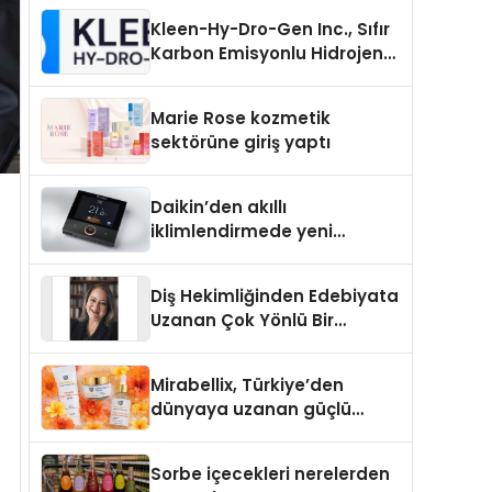
Kleen-Hy-Dro-Gen Inc., Sıfır
Karbon Emisyonlu Hidrojen
Isıtma Teknolojisinde ISO ve
TSSA Düzenleyici Onaylarını
Marie Rose kozmetik
Aldı
sektörüne giriş yaptı
Daikin’den akıllı
iklimlendirmede yeni
dönem: Madoka Plus
Türkiye’de
Diş Hekimliğinden Edebiyata
Uzanan Çok Yönlü Bir
Yaşam: Yeşim Şahin Yaman
Mirabellix, Türkiye’den
dünyaya uzanan güçlü
büyümesini sürdürüyor
Sorbe içecekleri nerelerden