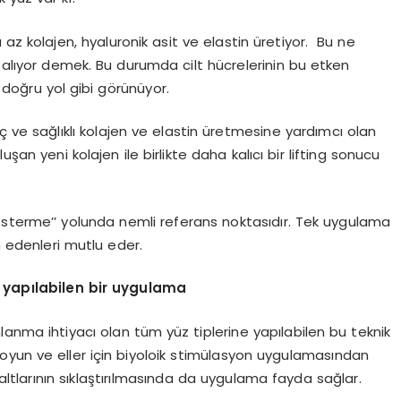
a az kolajen, hyaluronik asit ve elastin üretiyor. Bu ne
azalıyor demek. Bu durumda cilt hücrelerinin bu etken
doğru yol gibi görünüyor.
nç ve sağlıklı kolajen ve elastin üretmesine yardımcı olan
şan yeni kolajen ile birlikte daha kalıcı bir lifting sonucu
 gösterme’’ yolunda nemli referans noktasıdır. Tek uygulama
h edenleri mutlu eder.
 yapılabilen bir uygulama
anma ihtiyacı olan tüm yüz tiplerine yapılabilen bu teknik
 boyun ve eller için biyoloik stimülasyon uygulamasından
ol altlarının sıklaştırılmasında da uygulama fayda sağlar.