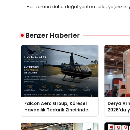
Her zaman daha doğal yöntemlerle, yaşınızın iyis
Benzer Haberler
Falcon Aero Group, Küresel
Derya Arm
Havacılık Tedarik Zincirinde
2026’da ye
Türkiye’den Dünyaya Açılıyor
global m
sergiledi