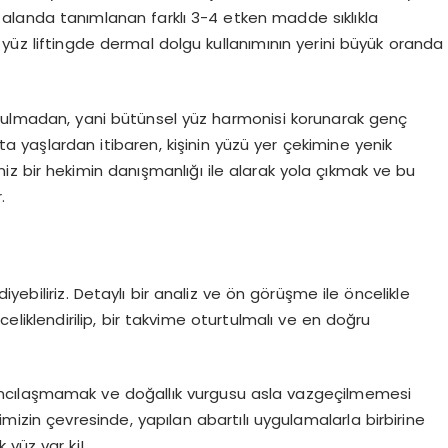
 alanda tanımlanan farklı 3-4 etken madde sıklıkla
yüz liftingde dermal dolgu kullanımının yerini büyük oranda
ozulmadan, yani bütünsel yüz harmonisi korunarak genç
 yaşlardan itibaren, kişinin yüzü yer çekimine yenik
 bir hekimin danışmanlığı ile alarak yola çıkmak ve bu
.
yebiliriz. Detaylı bir analiz ve ön görüşme ile öncelikle
liklendirilip, bir takvime oturtulmalı ve en doğru
ncılaşmamak ve doğallık vurgusu asla vazgeçilmemesi
mizin çevresinde, yapılan abartılı uygulamalarla birbirine
yüz var ki!