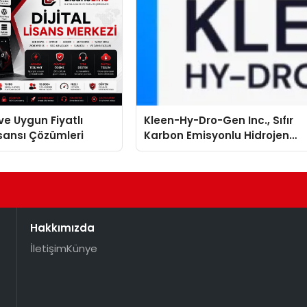
ve Uygun Fiyatlı
Kleen-Hy-Dro-Gen Inc., Sıfır
isansı Çözümleri
Karbon Emisyonlu Hidrojen
Isıtma Teknolojisinde ISO ve
TSSA Düzenleyici Onaylarını
Aldı
Hakkımızda
İletişim
Künye