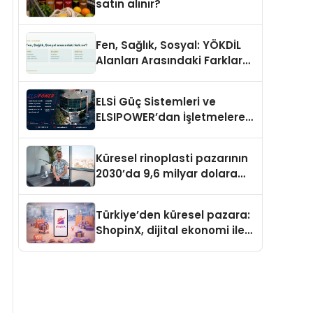
satın alınır?
Fen, Sağlık, Sosyal: YÖKDİL
Alanları Arasındaki Farklar
Ne?
ELSİ Güç Sistemleri ve
ELSIPOWER’dan İşletmelere
Güvenilir Enerji Çözümleri
Küresel rinoplasti pazarının
2030’da 9,6 milyar dolara
ulaşması bekleniyor
Türkiye’den küresel pazara:
ShopinX, dijital ekonomi ile
gerçek dünya alışverişini bir
araya getirmeyi hedefliyor