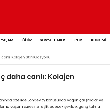
YAŞAM
EĞITIM
SOSYAL HABER
SPOR
EKONOMI
 canlı: Kolajen Stimülasyonu
nç daha canlı: Kolajen
lanında özellikle Longevity konusunda yoğun çalışmalar ve
ortalama yaşam süresine eşlik edecek şekilde, genç kalma