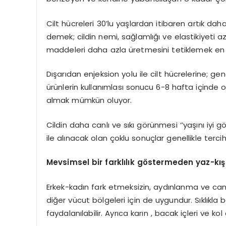
Cilt hücreleri 30’lu yaşlardan itibaren artık dah
demek; cildin nemi, sağlamlığı ve elastikiyeti 
maddeleri daha azla üretmesini tetiklemek en 
Dışarıdan enjeksion yolu ile cilt hücrelerine; ge
ürünlerin kullanımlası sonucu 6-8 hafta içinde olu
almak mümkün oluyor.
Cildin daha canlı ve sıkı görünmesi ‘’yaşını iyi
ile alınacak olan çoklu sonuçlar genellikle terci
Mevsimsel bir farklılık g
ö
stermeden yaz-kış
Erkek-kadın fark etmeksizin, aydınlanma ve canl
diğer vücut bölgeleri için de uygundur. Sıklıkla
faydalanılabilir. Ayrıca karın , bacak içleri ve k