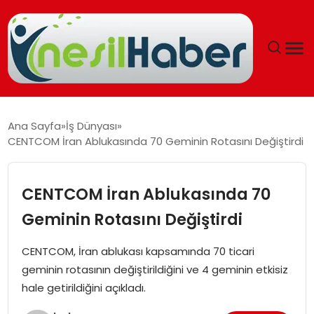
ANASAYFA
Ana Sayfa
İş Dünyası
CENTCOM İran Ablukasında 70 Geminin Rotasını Değiştirdi
GÜNCEL
YAŞAM
CENTCOM İran Ablukasında 70
Geminin Rotasını Değiştirdi
EĞITIM
CENTCOM, İran ablukası kapsamında 70 ticari
SOSYAL HABER
geminin rotasının değiştirildiğini ve 4 geminin etkisiz
hale getirildiğini açıkladı.
SPOR