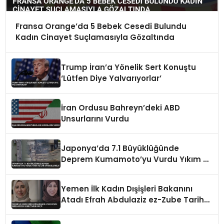
Fransa Orange’da 5 Bebek Cesedi Bulundu
Kadın Cinayet Suçlamasıyla Gözaltında
Trump İran’a Yönelik Sert Konuştu
‘Lütfen Diye Yalvarıyorlar’
İran Ordusu Bahreyn’deki ABD
Unsurlarını Vurdu
Japonya’da 7.1 Büyüklüğünde
Deprem Kumamoto’yu Vurdu Yıkım ve
Can Kaybı Bildirildi
Yemen İlk Kadın Dışişleri Bakanını
Atadı Efrah Abdulaziz ez-Zube Tarihe
Geçti