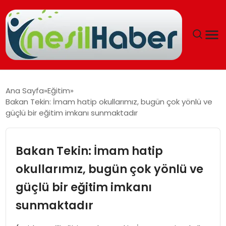
ANASAYFA
Ana Sayfa
Eğitim
Bakan Tekin: İmam hatip okullarımız, bugün çok yönlü ve
GÜNCEL
güçlü bir eğitim imkanı sunmaktadır
YAŞAM
Bakan Tekin: İmam hatip
EĞITIM
okullarımız, bugün çok yönlü ve
güçlü bir eğitim imkanı
SOSYAL HABER
sunmaktadır
SPOR