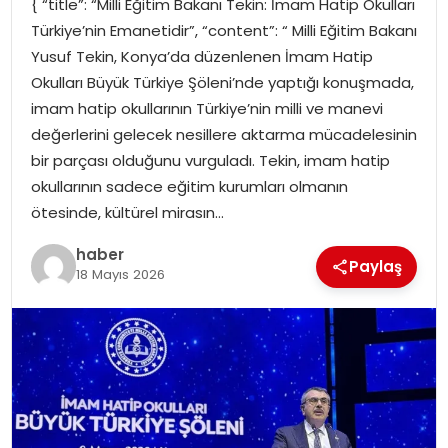
{ “title”: “Milli Eğitim Bakanı Tekin: İmam Hatip Okulları
EKONOMI
Türkiye’nin Emanetidir”, “content”: “ Milli Eğitim Bakanı
Yusuf Tekin, Konya’da düzenlenen İmam Hatip
MAGAZIN
Okulları Büyük Türkiye Şöleni’nde yaptığı konuşmada,
imam hatip okullarının Türkiye’nin milli ve manevi
TEKNOLOJI
değerlerini gelecek nesillere aktarma mücadelesinin
bir parçası olduğunu vurguladı. Tekin, imam hatip
okullarının sadece eğitim kurumları olmanın
ötesinde, kültürel mirasın…
haber
Paylaş
18 Mayıs 2026