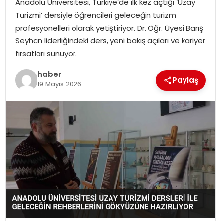
Anadolu Üniversitesi, Türkiye’de ilk kez açtığı ‘Uzay
EKONOMI
Turizmi’ dersiyle öğrencileri geleceğin turizm
profesyonelleri olarak yetiştiriyor. Dr. Öğr. Üyesi Barış
MAGAZIN
Seyhan liderliğindeki ders, yeni bakış açıları ve kariyer
fırsatları sunuyor.
TEKNOLOJI
haber
Paylaş
19 Mayıs 2026