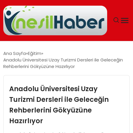
ANASAYFA
Ana Sayfa
Eğitim
Anadolu Üniversitesi Uzay Turizmi Dersleri ile Geleceğin
GÜNCEL
Rehberlerini Gökyüzüne Hazırlıyor
YAŞAM
Anadolu Üniversitesi Uzay
EĞITIM
Turizmi Dersleri ile Geleceğin
Rehberlerini Gökyüzüne
SOSYAL HABER
Hazırlıyor
SPOR