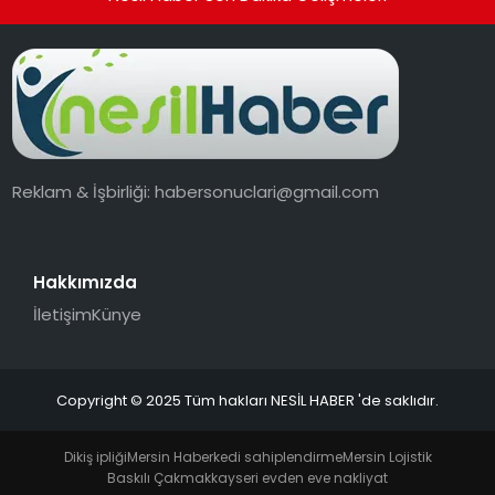
Reklam & İşbirliği:
habersonuclari@gmail.com
Hakkımızda
İletişim
Künye
Copyright © 2025 Tüm hakları NESİL HABER 'de saklıdır.
Dikiş ipliği
Mersin Haber
kedi sahiplendirme
Mersin Lojistik
Baskılı Çakmak
kayseri evden eve nakliyat