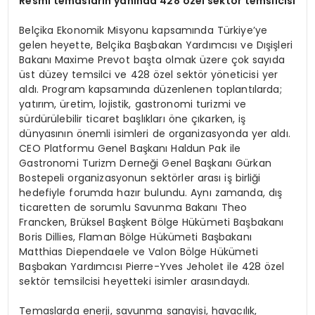
Resmi temasların yanında 428 özel sektör temsilcisi
Belçika Ekonomik Misyonu kapsamında Türkiye’ye
gelen heyette, Belçika Başbakan Yardımcısı ve Dışişleri
Bakanı Maxime Prevot başta olmak üzere çok sayıda
üst düzey temsilci ve 428 özel sektör yöneticisi yer
aldı. Program kapsamında düzenlenen toplantılarda;
yatırım, üretim, lojistik, gastronomi turizmi ve
sürdürülebilir ticaret başlıkları öne çıkarken, iş
dünyasının önemli isimleri de organizasyonda yer aldı.
CEO Platformu Genel Başkanı Haldun Pak ile
Gastronomi Turizm Derneği Genel Başkanı Gürkan
Bostepeli organizasyonun sektörler arası iş birliği
hedefiyle forumda hazır bulundu. Aynı zamanda, dış
ticaretten de sorumlu Savunma Bakanı Theo
Francken, Brüksel Başkent Bölge Hükümeti Başbakanı
Boris Dillies, Flaman Bölge Hükümeti Başbakanı
Matthias Diependaele ve Valon Bölge Hükümeti
Başbakan Yardımcısı Pierre-Yves Jeholet ile 428 özel
sektör temsilcisi heyetteki isimler arasındaydı.
Temaslarda enerji, savunma sanayisi, havacılık,