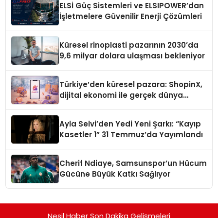
ELSİ Güç Sistemleri ve ELSIPOWER’dan
İşletmelere Güvenilir Enerji Çözümleri
Küresel rinoplasti pazarının 2030’da
9,6 milyar dolara ulaşması bekleniyor
Türkiye’den küresel pazara: ShopinX,
dijital ekonomi ile gerçek dünya
alışverişini bir araya getirmeyi
hedefliyor
Ayla Selvi’den Yedi Yeni Şarkı: “Kayıp
Kasetler 1” 31 Temmuz’da Yayımlandı
Cherif Ndiaye, Samsunspor’un Hücum
Gücüne Büyük Katkı Sağlıyor
Nesil Haber Son Dakika Gelişmeleri