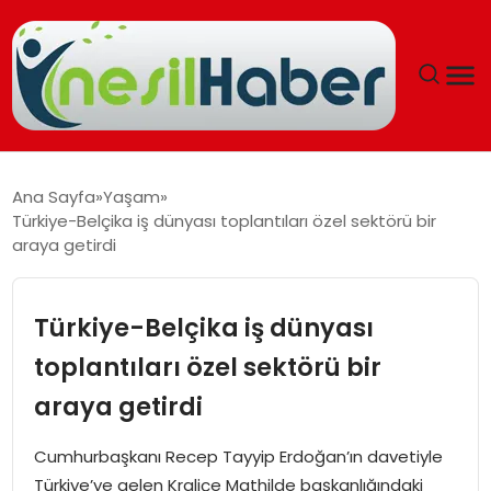
ANASAYFA
Ana Sayfa
Yaşam
Türkiye-Belçika iş dünyası toplantıları özel sektörü bir
GÜNCEL
araya getirdi
YAŞAM
Türkiye-Belçika iş dünyası
EĞITIM
toplantıları özel sektörü bir
araya getirdi
SOSYAL HABER
Cumhurbaşkanı Recep Tayyip Erdoğan’ın davetiyle
SPOR
Türkiye’ye gelen Kraliçe Mathilde başkanlığındaki