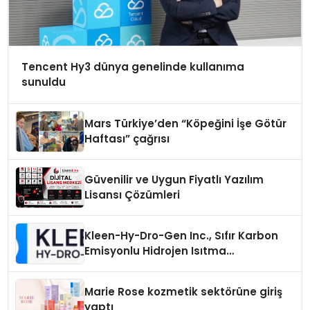
Tencent Hy3 dünya genelinde kullanıma
sunuldu
Mars Türkiye’den “Köpeğini İşe Götür
Haftası” çağrısı
Güvenilir ve Uygun Fiyatlı Yazılım
Lisansı Çözümleri
Kleen-Hy-Dro-Gen Inc., Sıfır Karbon
Emisyonlu Hidrojen Isıtma
Teknolojisinde ISO ve TSSA
Düzenleyici Onaylarını Aldı
Marie Rose kozmetik sektörüne giriş
yaptı