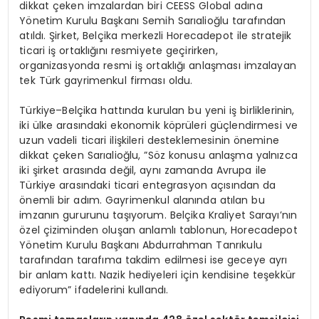
dikkat çeken imzalardan biri CEESS Global adına
Yönetim Kurulu Başkanı Semih Sarıalioğlu tarafından
atıldı. Şirket, Belçika merkezli Horecadepot ile stratejik
ticari iş ortaklığını resmiyete geçirirken,
organizasyonda resmi iş ortaklığı anlaşması imzalayan
tek Türk gayrimenkul firması oldu.
Türkiye–Belçika hattında kurulan bu yeni iş birliklerinin,
iki ülke arasındaki ekonomik köprüleri güçlendirmesi ve
uzun vadeli ticari ilişkileri desteklemesinin önemine
dikkat çeken Sarıalioğlu, ”Söz konusu anlaşma yalnızca
iki şirket arasında değil, aynı zamanda Avrupa ile
Türkiye arasındaki ticari entegrasyon açısından da
önemli bir adım. Gayrimenkul alanında atılan bu
imzanın gururunu taşıyorum. Belçika Kraliyet Sarayı’nın
özel çiziminden oluşan anlamlı tablonun, Horecadepot
Yönetim Kurulu Başkanı Abdurrahman Tanrıkulu
tarafından tarafıma takdim edilmesi ise geceye ayrı
bir anlam kattı. Nazik hediyeleri için kendisine teşekkür
ediyorum” ifadelerini kullandı.