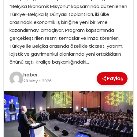
“Belçika Ekonomik Misyonu” kapsamında düzenlenen
EKONOMI
Türkiye–Belçika İş Dünyası toplantıları, iki ülke
arasındaki ekonomik iş birliğine yeni bir ivme
MAGAZIN
kazandırmayı amaçlıyor. Program kapsamında
gerçekleştirilen resmi temaslar ve imza törenleri,
TEKNOLOJI
Türkiye ile Belçika arasında özellikle ticaret, yatırım,
lojistik ve gayrimenkul alanlarında yeni ortaklıkların
önünü açtı. Kraliçe başkanlığındaki…
haber
Paylaş
20 Mayıs 2026