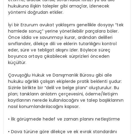
hukukuna ilişkin talepler gibi amaçlar, izlenecek
yöntemi doğrudan etkiler.
İyi bir Erzurum avukat yaklaşımı genellikle dosyayı “tek
hamlede sonuç” yerine yönetilebilir parçalara böler.
Önce iddia ve savunmayı kurar, ardından delilleri
sınıflandırır, dilekçe dili ve eklerin tutarlılığını kontrol
eder, süre ve tebligat akışını izler. Böylece süreç
boyunca ortaya çıkabilecek sürprizleri önceden
küçültür.
Çavuşoğlu Hukuk ve Danışmanlık Bürosu gibi aile
hukuku ağırlıklı çalışan ekiplerde pratik beklenti şudur:
Sizinle birlikte bir “delil ve belge planı” oluşturulur. Bu
plan; tanıkların anlatım çerçevesini, ödeme/iletişim
kayıtlarının nerede kullanılacağını ve talep başlıklarının
nasıl konumlandırılacağını kapsar.
• İlk görüşmede hedef ve zaman planını netleştirme
• Dava türüne göre dilekçe ve ek evrak standardını