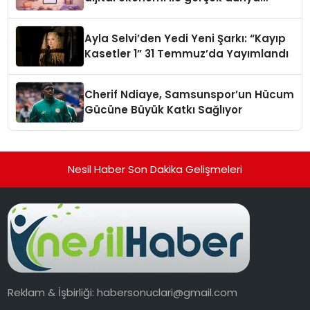
alışverişini bir araya getirmeyi
hedefliyor
Ayla Selvi’den Yedi Yeni Şarkı: “Kayıp
Kasetler 1” 31 Temmuz’da Yayımlandı
Cherif Ndiaye, Samsunspor’un Hücum
Gücüne Büyük Katkı Sağlıyor
Nesil Haber Son Dakika Gelişmeleri
Reklam & İşbirliği:
habersonuclari@gmail.com