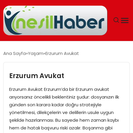
ANASAYFA
Ana Sayfa
Yaşam
Erzurum Avukat
GÜNCEL
Erzurum Avukat
YAŞAM
Erzurum Avukat Erzurum’da bir Erzurum avukat
EĞITIM
arıyorsanız öncelikli beklentiniz şudur: dosyanızın ilk
günden son karara kadar doğru stratejiyle
SOSYAL HABER
yönetilmesi, dilekçelerin ve delillerin usule uygun
şekilde hazırlanması. Bu sayede hem zaman kaybı
SPOR
hem de hatalı başvuru riski azalır. Boşanma gibi