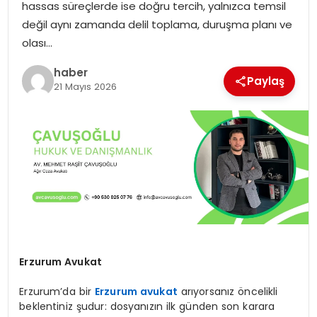
hassas süreçlerde ise doğru tercih, yalnızca temsil
EKONOMI
değil aynı zamanda delil toplama, duruşma planı ve
olası…
MAGAZIN
haber
Paylaş
21 Mayıs 2026
TEKNOLOJI
Erzurum Avukat
Erzurum’da bir
Erzurum avukat
arıyorsanız öncelikli
beklentiniz şudur: dosyanızın ilk günden son karara