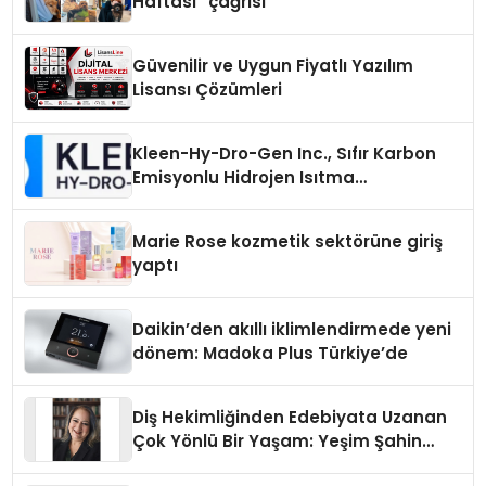
Haftası” çağrısı
Güvenilir ve Uygun Fiyatlı Yazılım
Lisansı Çözümleri
Kleen-Hy-Dro-Gen Inc., Sıfır Karbon
Emisyonlu Hidrojen Isıtma
Teknolojisinde ISO ve TSSA
Düzenleyici Onaylarını Aldı
Marie Rose kozmetik sektörüne giriş
yaptı
Daikin’den akıllı iklimlendirmede yeni
dönem: Madoka Plus Türkiye’de
Diş Hekimliğinden Edebiyata Uzanan
Çok Yönlü Bir Yaşam: Yeşim Şahin
Yaman