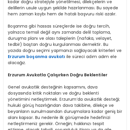
kadar doğru stratejiyle yönetilmesi, dilekçelerin ve
delillerin usule uygun şekilde hazırlanması. Bu sayede
hem zaman kaybı hem de hatalı başvuru riski azalır.
Boşanma gibi hassas süreçlerde ise doğru tercih,
yalnızca temsil değil aynı zamanda delil toplama,
duruşma planı ve olası taleplerin (nafaka, velayet,
tedbir) baştan doğru kurgulanması demektir. Bu
yazıda doğru seçimi yapmanızı sağlayacak kriterleri ve
Erzurum boşanma avukatı
ile süreci adım adım ele
alacağız.
Erzurum Avukatla Çalışırken Doğru Beklentiler
Genel avukatlık desteğinin kapsamını, dava
dosyasında kritik noktaları ve doğru beklenti
yönetimini netleştirmek. Erzurum’da avukatlık desteği;
hukuki görüş hazırlığından dava takibine, dilekçe ve
beyanların sunulmasından duruşmalara kadar geniş bir
alanı kapsar. Bu nedenle ilk görüşmede hedefinizi
netleştirmeniz gerekir. Örneğin; hakkınızı tespit
ettirme, alacak tahsili, sorumluluk itirazı ya da aile