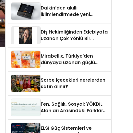
Daikin’den akıllı
iklimlendirmede yeni
dönem: Madoka Plus
Türkiye’de
Diş Hekimliğinden Edebiyata
Uzanan Çok Yönlü Bir
Yaşam: Yeşim Şahin Yaman
Mirabellix, Türkiye’den
dünyaya uzanan güçlü
büyümesini sürdürüyor
Sorbe içecekleri nerelerden
satın alınır?
Fen, Sağlık, Sosyal: YÖKDİL
Alanları Arasındaki Farklar
Ne?
ELSİ Güç Sistemleri ve