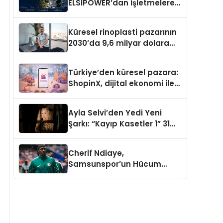
ELSIPOWER’dan İşletmelere
Güvenilir Enerji Çözümleri
Küresel rinoplasti pazarının
2030’da 9,6 milyar dolara
ulaşması bekleniyor
Türkiye’den küresel pazara:
ShopinX, dijital ekonomi ile
gerçek dünya alışverişini bir
araya getirmeyi hedefliyor
Ayla Selvi’den Yedi Yeni
Şarkı: “Kayıp Kasetler 1” 31
Temmuz’da Yayımlandı
Cherif Ndiaye,
Samsunspor’un Hücum
Gücüne Büyük Katkı Sağlıyor