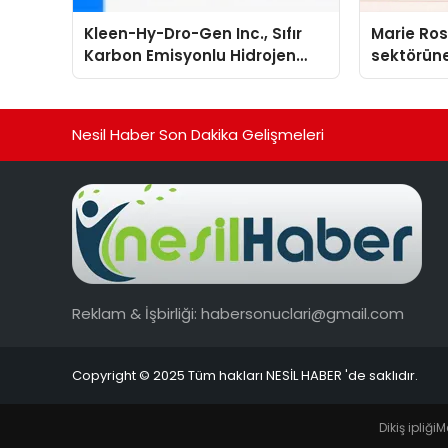
Kleen-Hy-Dro-Gen Inc., Sıfır
Marie Ro
Karbon Emisyonlu Hidrojen
sektörüne
Isıtma Teknolojisinde ISO ve
TSSA Düzenleyici Onaylarını
Aldı
Nesil Haber Son Dakika Gelişmeleri
Reklam & İşbirliği:
habersonuclari@gmail.com
Copyright © 2025 Tüm hakları NESİL HABER 'de saklıdır.
Dikiş ipliği
M