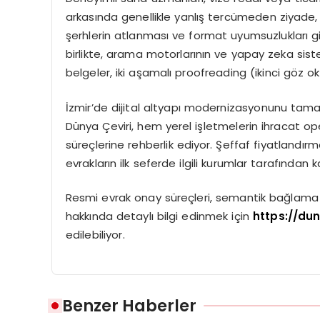
arkasında genellikle yanlış tercümeden ziyade, 
şerhlerin atlanması ve format uyumsuzlukları gibi
birlikte, arama motorlarının ve yapay zeka sist
belgeler, iki aşamalı proofreading (ikinci göz
İzmir’de dijital altyapı modernizasyonunu tam
Dünya Çeviri, hem yerel işletmelerin ihracat o
süreçlerine rehberlik ediyor. Şeffaf fiyatland
evrakların ilk seferde ilgili kurumlar tarafından 
Resmi evrak onay süreçleri, semantik bağlama u
hakkında detaylı bilgi edinmek için
https://du
edilebiliyor.
Benzer Haberler