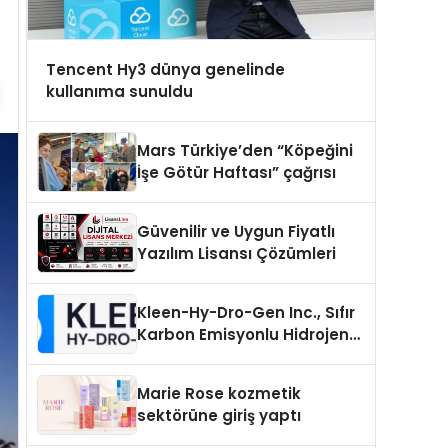
Tencent Hy3 dünya genelinde
kullanıma sunuldu
Mars Türkiye’den “Köpeğini
İşe Götür Haftası” çağrısı
Güvenilir ve Uygun Fiyatlı
Yazılım Lisansı Çözümleri
Kleen-Hy-Dro-Gen Inc., Sıfır
Karbon Emisyonlu Hidrojen
Isıtma Teknolojisinde ISO ve
TSSA Düzenleyici Onaylarını
Marie Rose kozmetik
Aldı
sektörüne giriş yaptı