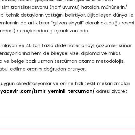
isim transliterasyonu (harf uyumu) hataları, mühürlerin/
 teknik detayların yattığını belirtiyor. Dijitalleşen dünya ile
emlerinin de artık birer “güven sinyali” olarak okuduğu resmi
 okuması) süreçlerinden geçmek zorunda.
amlayan ve 40’tan fazla dilde noter onaylı çözümler sunan
perasyonlarına hem de bireysel vize, diploma ve miras
ırma ve belge bazlı uzman tercüman atama metodolojisi,
kabul edilme oranını doğrudan artırıyor.
ygun akreditasyonlar ve online hızlı teklif mekanizmaları
nyaceviri.com/izmir-yeminli-tercuman/
adresi ziyaret