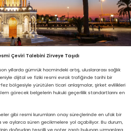
esmi Çeviri Talebini Zirveye Taşıdı
, son yıllarda gümrük hacmindeki artış, uluslararası sağlık
iyle dijital ve fiziki resmi evrak trafiğinde tarihi bir
fez bölgesiyle yürütülen ticari anlaşmalar, şirket evlilikleri
şlem görecek belgelerin hukuki geçerlilik standartlarını en
ler gibi resmi kurumların onay süreçlerinde en ufak bir
a ve aylarca süren gecikmelere yol açabiliyor. Bu durum,
rinin doğrudan tescilli ve noter zaptı bulunan uzmanlara