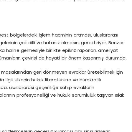
best bölgelerdeki işlem hacminin artması, uluslararası
lerinin çok dilli ve hatasız olmasını gerektiriyor. Benzer
ka haline gelmesiyle birlikte epikriz raporları, ameliyat
okümanların çevirisi de hayati bir önem kazanmış durumda.
rın masalarından geri dönmeyen evraklar üretebilmek için
 ilgili ülkenin hukuk literatürüne ve bürokratik
a, uluslararası geçerliliğe sahip evrakların
larının profesyonelliği ve hukuki sorumluluk taşıyan ıslak
sözleşmelerin geçersiz kılınması gibi sinsi risklerin