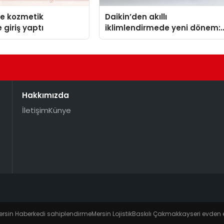
se kozmetik
Daikin’den akıllı
 giriş yaptı
iklimlendirmede yeni dönem:
Madoka Plus Türkiye’de
Hakkımızda
İletişim
Künye
ersin Haber
kedi sahiplendirme
Mersin Lojistik
Baskılı Çakmak
kayseri evden 