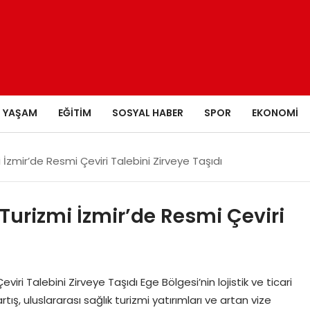
YAŞAM
EĞITIM
SOSYAL HABER
SPOR
EKONOMI
 İzmir’de Resmi Çeviri Talebini Zirveye Taşıdı
 Turizmi İzmir’de Resmi Çeviri
iri Talebini Zirveye Taşıdı Ege Bölgesi’nin lojistik ve ticari
tış, uluslararası sağlık turizmi yatırımları ve artan vize