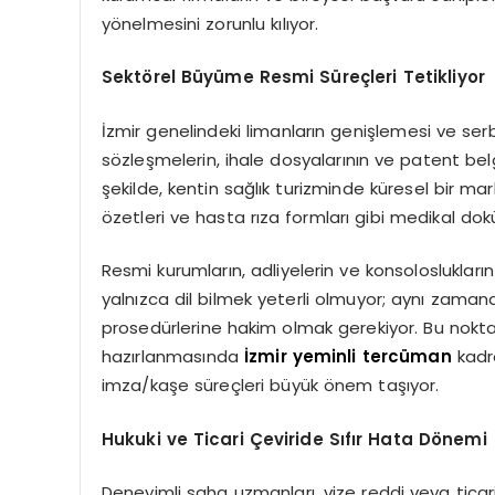
yönelmesini zorunlu kılıyor.
Sektörel Büyüme Resmi Süreçleri Tetikliyor
İzmir genelindeki limanların genişlemesi ve ser
sözleşmelerin, ihale dosyalarının ve patent belge
şekilde, kentin sağlık turizminde küresel bir mar
özetleri ve hasta rıza formları gibi medikal d
Resmi kurumların, adliyelerin ve konsoloslukla
yalnızca dil bilmek yeterli olmuyor; aynı zamanda
prosedürlerine hakim olmak gerekiyor. Bu noktad
hazırlanmasında
İzmir yeminli tercüman
kadro
imza/kaşe süreçleri büyük önem taşıyor.
Hukuki ve Ticari Çeviride Sıfır Hata Dönemi
Deneyimli saha uzmanları, vize reddi veya ticari 