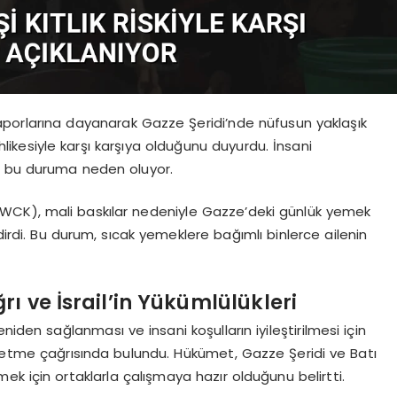
) raporlarına dayanarak Gazze Şeridi’nde nüfusun yaklaşık
tehlikesiyle karşı karşıya olduğunu duyurdu. İnsani
i bu duruma neden oluyor.
WCK), mali baskılar nedeniyle Gazze’deki günlük yemek
dirdi. Bu durum, sıcak yemeklere bağımlı binlerce ailenin
ı ve İsrail’in Yükümlülükleri
iden sağlanması ve insani koşulların iyileştirilmesi için
t etme çağrısında bulundu. Hükümet, Gazze Şeridi ve Batı
rmek için ortaklarla çalışmaya hazır olduğunu belirtti.