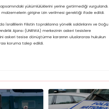
kapsamındaki yükümlülüklerini yerine getirmediği vurgulandı.
i malzemelerin girişine izin verilmesi gerektiği ifade edildi.
da İsraillilerin Filistin topraklarına yönelik saldırılarını ve Doğu
yındırlık Ajansı (UNRWA) merkezinin askeri tesislere
ini askeri tesise dönüştürme kararının uluslararası hukukun
ararası koruma talep edildi.