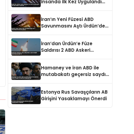
İnsanda İlk Kez Uygulandı
Oxford Umut Veriyor
İran’ın Yeni Füzesi ABD
Savunmasını Aştı Ürdün’deki
Üsse Saldırdı
İran’dan Ürdün’e Füze
Saldırısı 2 ABD Askeri
Hayatını Kaybetti
Hamaney ve İran ABD ile
mutabakatı geçersiz saydı
Trump’ın imzası değersizdir
Estonya Rus Savaşçıların AB
Girişini Yasaklamayı Önerdi