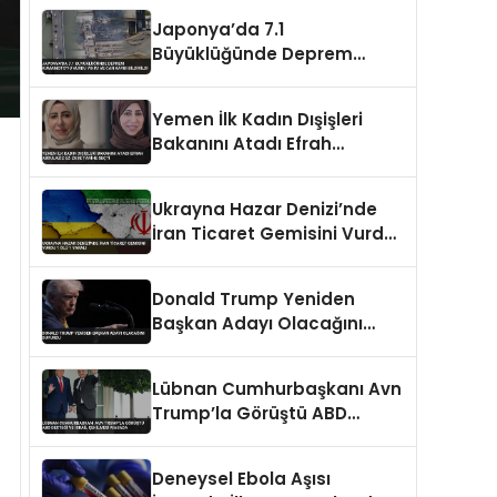
Japonya’da 7.1
Büyüklüğünde Deprem
Kumamoto’yu Vurdu Yıkım
ve Can Kaybı Bildirildi
Yemen İlk Kadın Dışişleri
Bakanını Atadı Efrah
Abdulaziz ez-Zube Tarihe
Geçti
Ukrayna Hazar Denizi’nde
İran Ticaret Gemisini Vurdu 1
Ölü 1 Yaralı
Donald Trump Yeniden
Başkan Adayı Olacağını
Duyurdu
Lübnan Cumhurbaşkanı Avn
Trump’la Görüştü ABD
Desteği ve İsrail Çekilmesi
Masada
Deneysel Ebola Aşısı