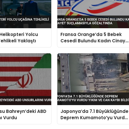
Helikopteri Yolcu
Fransa Orange’da 5 Bebek
ehlikeli Yaklaştı
Cesedi Bulundu Kadın Cinaye
Suçlamasıyla Gözaltında
su Bahreyn’deki ABD
Japonya’da 7.1 Büyüklüğünde
nı Vurdu
Deprem Kumamoto’yu Vurdu
Yıkım ve Can Kaybı Bildirildi