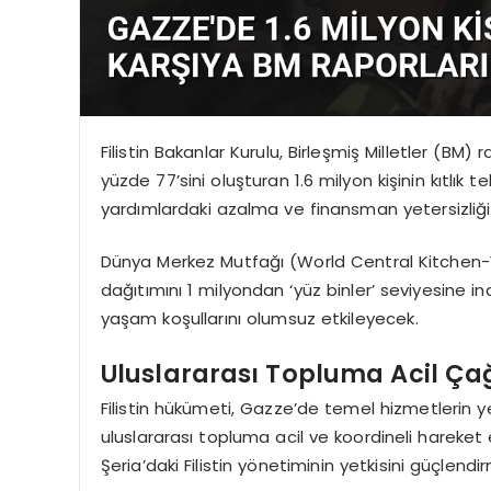
Filistin Bakanlar Kurulu, Birleşmiş Milletler (BM
yüzde 77’sini oluşturan 1.6 milyon kişinin kıtlık 
yardımlardaki azalma ve finansman yetersizliğ
Dünya Merkez Mutfağı (World Central Kitchen-
dağıtımını 1 milyondan ‘yüz binler’ seviyesine in
yaşam koşullarını olumsuz etkileyecek.
Uluslararası Topluma Acil Çağr
Filistin hükümeti, Gazze’de temel hizmetlerin yen
uluslararası topluma acil ve koordineli hareke
Şeria’daki Filistin yönetiminin yetkisini güçlendi