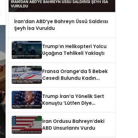
İran’dan ABD’ye Bahreyn Üssü Saldırısı
Şeyh İsa Vuruldu
Trump’ın Helikopteri Yolcu
Uçağına Tehlikeli Yaklaştı
Fransa Orange’da 5 Bebek
Cesedi Bulundu Kadın
Cinayet Suçlamasıyla
Gözaltında
Trump İran’a Yönelik Sert
Konuştu ‘Lütfen Diye
Yalvarıyorlar’
İran Ordusu Bahreyn’deki
ABD Unsurlarını Vurdu