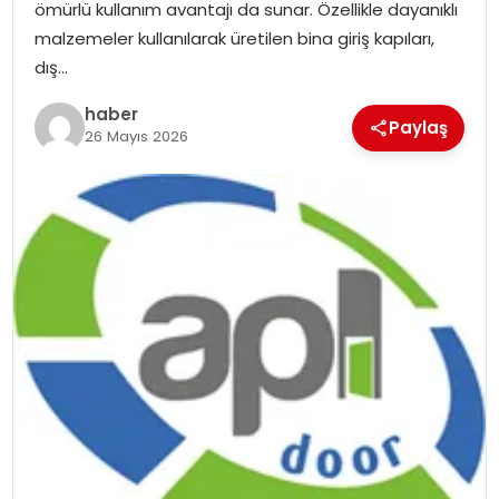
ömürlü kullanım avantajı da sunar. Özellikle dayanıklı
EKONOMI
malzemeler kullanılarak üretilen bina giriş kapıları,
dış…
MAGAZIN
haber
Paylaş
26 Mayıs 2026
TEKNOLOJI