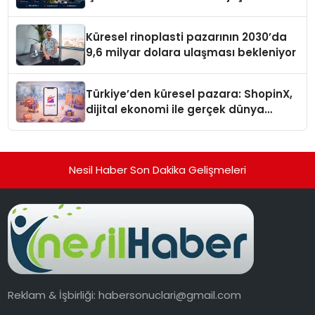
Küresel rinoplasti pazarının 2030’da
9,6 milyar dolara ulaşması bekleniyor
Türkiye’den küresel pazara: ShopinX,
dijital ekonomi ile gerçek dünya
alışverişini bir araya getirmeyi
hedefliyor
Nesil Haber Son Dakika Gelişmeleri
Reklam & İşbirliği:
habersonuclari@gmail.com