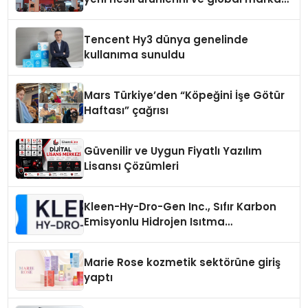
vizyonunu sergiledi
Tencent Hy3 dünya genelinde
kullanıma sunuldu
Mars Türkiye’den “Köpeğini İşe Götür
Haftası” çağrısı
Güvenilir ve Uygun Fiyatlı Yazılım
Lisansı Çözümleri
Kleen-Hy-Dro-Gen Inc., Sıfır Karbon
Emisyonlu Hidrojen Isıtma
Teknolojisinde ISO ve TSSA
Düzenleyici Onaylarını Aldı
Marie Rose kozmetik sektörüne giriş
yaptı