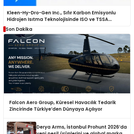
Kleen-Hy-Dro-Gen Inc., Sıfır Karbon Emisyonlu
Hidrojen Isıtma Teknolojisinde ISO ve TSSA
Düzenleyici Onaylarını Aldı
Son Dakika
Falcon Aero Group, Küresel Havacılık Tedarik
Zincirinde Türkiye’den Dünyaya Açılıyor
Derya Arms, İstanbul Prohunt 2026’da
yeni nesil ürünlerini ve global marka