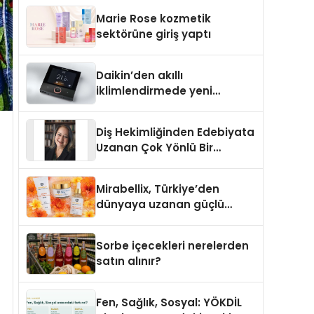
TSSA Düzenleyici Onaylarını
Marie Rose kozmetik
Aldı
sektörüne giriş yaptı
Daikin’den akıllı
iklimlendirmede yeni
dönem: Madoka Plus
Türkiye’de
Diş Hekimliğinden Edebiyata
Uzanan Çok Yönlü Bir
Yaşam: Yeşim Şahin Yaman
Mirabellix, Türkiye’den
dünyaya uzanan güçlü
büyümesini sürdürüyor
Sorbe içecekleri nerelerden
satın alınır?
Fen, Sağlık, Sosyal: YÖKDİL