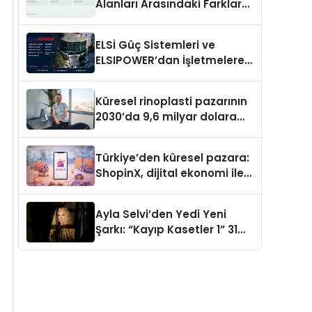
Alanları Arasındaki Farklar
Ne?
ELSİ Güç Sistemleri ve
ELSIPOWER’dan İşletmelere
Güvenilir Enerji Çözümleri
Küresel rinoplasti pazarının
2030’da 9,6 milyar dolara
ulaşması bekleniyor
Türkiye’den küresel pazara:
ShopinX, dijital ekonomi ile
gerçek dünya alışverişini bir
araya getirmeyi hedefliyor
Ayla Selvi’den Yedi Yeni
Şarkı: “Kayıp Kasetler 1” 31
Temmuz’da Yayımlandı