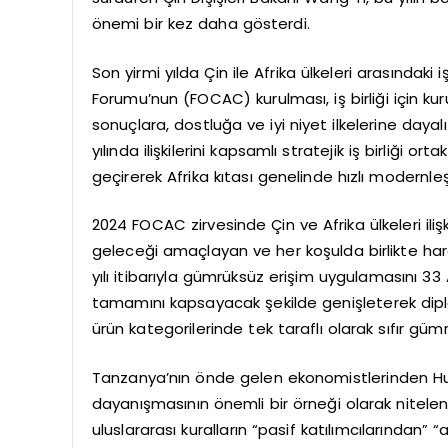
önemi bir kez daha gösterdi.
Son yirmi yılda Çin ile Afrika ülkeleri arasındaki iş 
Forumu’nun (FOCAC) kurulması, iş birliği için k
sonuçlara, dostluğa ve iyi niyet ilkelerine dayalı Af
yılında ilişkilerini kapsamlı stratejik iş birliği or
geçirerek Afrika kıtası genelinde hızlı modernl
2024 FOCAC zirvesinde Çin ve Afrika ülkeleri iliş
geleceği amaçlayan ve her koşulda birlikte hare
yılı itibarıyla gümrüksüz erişim uygulamasını 33 A
tamamını kapsayacak şekilde genişleterek diplo
ürün kategorilerinde tek taraflı olarak sıfır gü
Tanzanya’nın önde gelen ekonomistlerinden Hump
dayanışmasının önemli bir örneği olarak nitelend
uluslararası kuralların “pasif katılımcılarından”