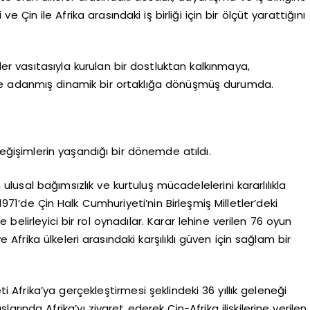
e Çin ile Afrika arasındaki iş birliği için bir ölçüt yarattığını
er vasıtasıyla kurulan bir dostluktan kalkınmaya,
e adanmış dinamik bir ortaklığa dönüşmüş durumda.
eğişimlerin yaşandığı bir dönemde atıldı.
n ulusal bağımsızlık ve kurtuluş mücadelelerini kararlılıkla
1971’de Çin Halk Cumhuriyeti’nin Birleşmiş Milletler’deki
elirleyici bir rol oynadılar. Karar lehine verilen 76 oyun
 Afrika ülkeleri arasındaki karşılıklı güven için sağlam bir
areti Afrika’ya gerçekleştirmesi şeklindeki 36 yıllık geleneği
larında Afrika’yı ziyaret ederek Çin-Afrika ilişkilerine verilen