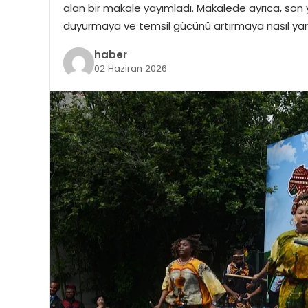
alan bir makale yayımladı. Makalede ayrıca, son yıl
duyurmaya ve temsil gücünü artırmaya nasıl ya
haber
02 Haziran 2026