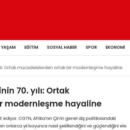
YAŞAM
EĞITIM
SOSYAL HABER
SPOR
EKONOMI
0. yılı: Ortak mücadelelerden ortak bir modernleşme hayaline
nin 70. yılı: Ortak
ir modernleşme hayaline
ret ediyor. CGTN, Afrika’nın Çin’in genel dış politikasındaki
nın onlarca yıl boyunca nasıl şekillendiğini ve güçlendiğini ele