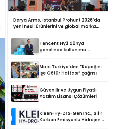
Derya Arms, İstanbul Prohunt 2026’da
yeni nesil ürünlerini ve global marka
vizyonunu sergiledi
Tencent Hy3 dünya
genelinde kullanıma
sunuldu
Mars Türkiye’den “Köpeğini
İşe Götür Haftası” çağrısı
Güvenilir ve Uygun Fiyatlı
Yazılım Lisansı Çözümleri
Kleen-Hy-Dro-Gen Inc., Sıfır
Karbon Emisyonlu Hidrojen
Isıtma Teknolojisinde ISO ve