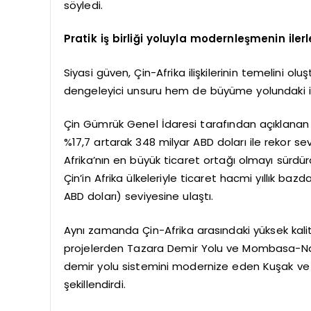
söyledi.
Pratik iş birliği yoluyla modernleşmenin ilerl
Siyasi güven, Çin-Afrika ilişkilerinin temelini ol
dengeleyici unsuru hem de büyüme yolundaki iti
Çin Gümrük Genel İdaresi tarafından açıklanan ve
%17,7 artarak 348 milyar ABD doları ile rekor se
Afrika’nın en büyük ticaret ortağı olmayı sürd
Çin’in Afrika ülkeleriyle ticaret hacmi yıllık ba
ABD doları) seviyesine ulaştı.
Aynı zamanda Çin-Afrika arasındaki yüksek kalite
projelerden Tazara Demir Yolu ve Mombasa-Nairo
demir yolu sistemini modernize eden Kuşak ve Yo
şekillendirdi.