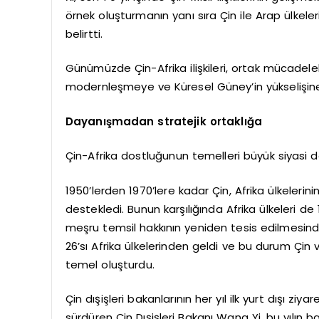
örnek oluşturmanın yanı sıra Çin ile Arap ülkeleri v
belirtti.
Günümüzde Çin-Afrika ilişkileri, ortak mücadelel
modernleşmeye ve Küresel Güney’in yükselişin
Dayanışmadan stratejik ortaklığa
Çin-Afrika dostluğunun temelleri büyük siyasi d
1950’lerden 1970’lere kadar Çin, Afrika ülkelerini
destekledi. Bunun karşılığında Afrika ülkeleri de 
meşru temsil hakkının yeniden tesis edilmesinde b
26’sı Afrika ülkelerinden geldi ve bu durum Çin ve
temel oluşturdu.
Çin dışişleri bakanlarının her yıl ilk yurt dışı ziy
sürdüren Çin Dışişleri Bakanı Wang Yi, bu yılın baş