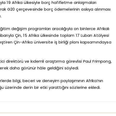
arıyla 19 Afrika ülkesiyle borç hafifletme anlaşmaları
ak G20 çerçevesinde borç ödemelerinin askıya alınması
.
itim değişim programları aracılığıyla on binlerce Afrikalı
ibarıyla Çin, 15 Afrika ülkesinde toplam 17 Luban Atölyesi
leştiren Çin-Afrika üniversite iş birliği planı kapsamındaysa
ici direktörü ve kıdemli araştırma görevlisi Paul Frimpong,
iderek daha görünür hâle geldiğini söyledi.
örlerde bilgi, beceri ve deneyim paylaşımının Afrika’nın
zerinde derin bir etki yarattığını sözlerine ekledi.