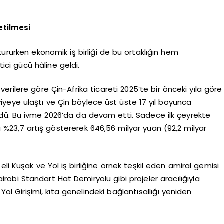
etilmesi
uştururken ekonomik iş birliği de bu ortaklığın hem
ci gücü hâline geldi.
rilere göre Çin-Afrika ticareti 2025’te bir önceki yıla göre
viyeye ulaştı ve Çin böylece üst üste 17 yıl boyunca
ürdü. Bu ivme 2026’da da devam etti. Sadece ilk çeyrekte
zda %23,7 artış göstererek 646,56 milyar yuan (92,2 milyar
li Kuşak ve Yol iş birliğine örnek teşkil eden amiral gemisi
bi Standart Hat Demiryolu gibi projeler aracılığıyla
l Girişimi, kıta genelindeki bağlantısallığı yeniden