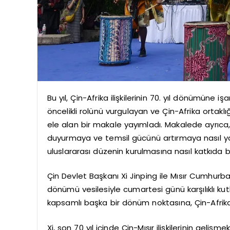
Bu yıl, Çin-Afrika ilişkilerinin 70. yıl dönümüne i
öncelikli rolünü vurgulayan ve Çin-Afrika ortaklığ
ele alan bir makale yayımladı. Makalede ayrıca, s
duyurmaya ve temsil gücünü artırmaya nasıl y
uluslararası düzenin kurulmasına nasıl katkıda b
Çin Devlet Başkanı Xi Jinping ile Mısır Cumhurbaşka
dönümü vesilesiyle cumartesi günü karşılıklı 
kapsamlı başka bir dönüm noktasına, Çin-Afrika ili
Xi, son 70 yıl içinde Çin-Mısır ilişkilerinin geliş