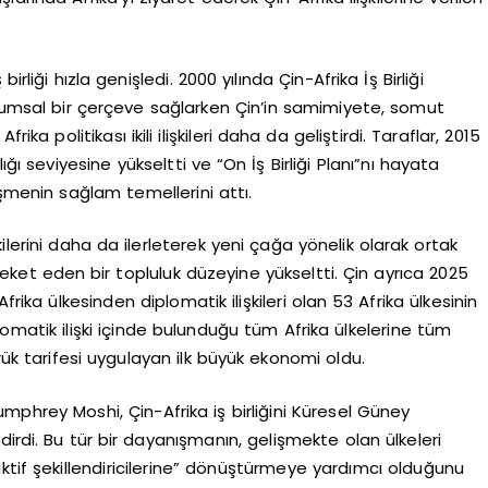
birliği hızla genişledi. 2000 yılında Çin-Afrika İş Birliği
urumsal bir çerçeve sağlarken Çin’in samimiyete, somut
rika politikası ikili ilişkileri daha da geliştirdi. Taraflar, 2015
taklığı seviyesine yükseltti ve “On İş Birliği Planı”nı hayata
eşmenin sağlam temellerini attı.
kilerini daha da ilerleterek yeni çağa yönelik olarak ortak
ket eden bir topluluk düzeyine yükseltti. Çin ayrıca 2025
frika ülkesinden diplomatik ilişkileri olan 53 Afrika ülkesinin
matik ilişki içinde bulunduğu tüm Afrika ülkelerine tüm
mrük tarifesi uygulayan ilk büyük ekonomi oldu.
hrey Moshi, Çin-Afrika iş birliğini Küresel Güney
irdi. Bu tür bir dayanışmanın, gelişmekte olan ülkeleri
 “aktif şekillendiricilerine” dönüştürmeye yardımcı olduğunu