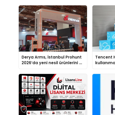
Derya Arms, İstanbul Prohunt
Tencent 
2026’da yeni nesil ürünlerini ve
kullanım
global marka vizyonunu
sergiledi