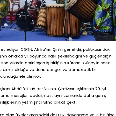
şaret ediyor. CGTN, Afrika’nın Çin’in genel dış politikasındaki
ının onlarca yıl boyunca nasıl şekillendiğini ve güçlendiğini
on yıllarda derinleşen iş birliğinin Küresel Güney’in sesini
ardımcı olduğu ve daha dengeli ve demokratik bir
ulunduğu ele alınıyor.
nı Abdülfettah es-Sisi’nin, Çin-Mısır ilişkilerinin 70. yıl
kutlama mesajları paylaşması, aynı zamanda daha geniş
şkilerinin yetmişinci yılına dikkat çekti.
mekte olan ülkeler arasındaki dostluk, dayanışma ve iş birliğine