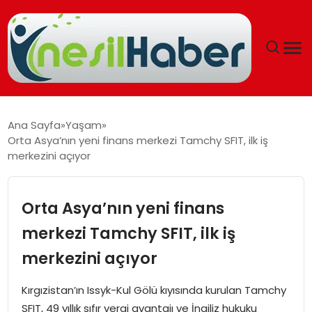
ANASAYFA
Ana Sayfa
Yaşam
Orta Asya’nın yeni finans merkezi Tamchy SFIT, ilk iş
GÜNCEL
merkezini açıyor
YAŞAM
Orta Asya’nın yeni finans
EĞITIM
merkezi Tamchy SFIT, ilk iş
merkezini açıyor
SOSYAL HABER
Kırgızistan’ın Issyk-Kul Gölü kıyısında kurulan Tamchy
SPOR
SFIT, 49 yıllık sıfır vergi avantajı ve İngiliz hukuku