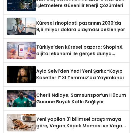
İşletmelere Güvenilir Enerji Çözümleri
Küresel rinoplasti pazarının 2030’da
9,6 milyar dolara ulaşması bekleniyor
Türkiye’den küresel pazara: ShopinX,
dijital ekonomi ile gerçek dünya
alışverişini bir araya getirmeyi
hedefliyor
Ayla Selvi’den Yedi Yeni Şarkı: “Kayıp
Kasetler 1” 31 Temmuz’da Yayımlandı
Cherif Ndiaye, Samsunspor’un Hücum
Gücüne Büyük Katkı Sağlıyor
Yeni yapilan 31 bilimsel araştırmaya
göre, Vegan Köpek Maması ve Vegan
Kedi Mamasının İyi Sindirildiğini