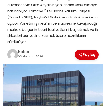
güvencesiyle Orta Asya’nın yeni finans üssü olmaya
EKONOMI
hazırlanıyor. Tamchy Özel Finans Yatırım Bölgesi
(Tamchy SFIT), Issyk-Kul Gölü kıyısında ilk iş merkezini
MAGAZIN
açıyor. Yönetim Şirketi’nin yeni adresine kavuşacağı
merkez, bölgenin ticari faaliyetlerini başlatmak ve ilk
TEKNOLOJI
şirketleri bünyesine katmak üzere hazırlıklarını
sürdürüyor….
haber
Paylaş
02 Haziran 2026