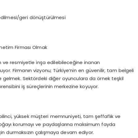
dilmesi/geri dönüştürülmesi
Yönetim Firması Olmak
en ve resmiyetle inşa edilebileceğine inanan
yor. Firmanın vizyonu; Türkiye’nin en güvenilir, tam belgeli
ine gelmek. Sektördeki diğer oyunculara da örnek teşkil
prensibini iş süreçlerinin merkezine koyuyor.
bilinci, yüksek müşteri memnuniyeti, tam şeffaflık ve
da doğayı korumayı ve paydaşlarına maksimum fayda
için durmaksızın çalışmaya devam ediyor.