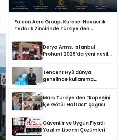
Falcon Aero Group, Küresel Havacılık
Tedarik Zincirinde Türkiye’den
Dünyaya Açılıyor
Derya Arms, İstanbul
Prohunt 2026’da yeni nesil
ürünlerini ve global marka
vizyonunu sergiledi
Tencent Hy3 dünya
genelinde kullanıma
sunuldu
Mars Türkiye’den “Köpeğini
İşe Götür Haftası” çağrısı
Güvenilir ve Uygun Fiyatlı
Yazılım Lisansı Çözümleri