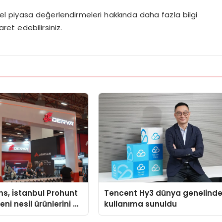
l piyasa değerlendirmeleri hakkında daha fazla bilgi
ret edebilirsiniz.
s, İstanbul Prohunt
Tencent Hy3 dünya genelind
ni nesil ürünlerini ve
kullanıma sunuldu
arka vizyonunu