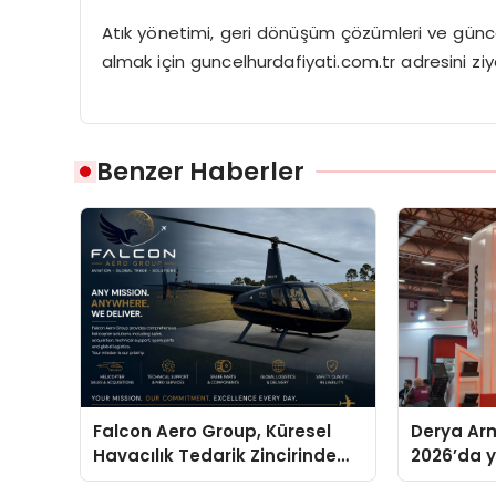
Atık yönetimi, geri dönüşüm çözümleri ve günce
almak için guncelhurdafiyati.com.tr adresini ziya
Benzer Haberler
Falcon Aero Group, Küresel
Derya Arm
Havacılık Tedarik Zincirinde
2026’da ye
Türkiye’den Dünyaya Açılıyor
global m