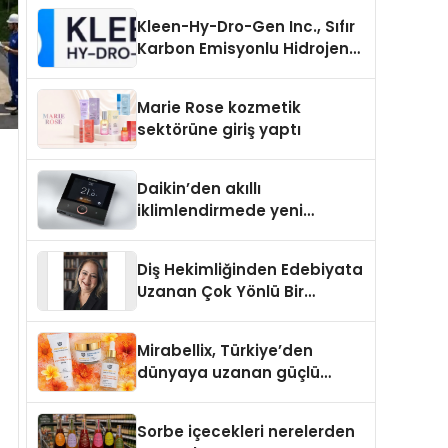
Kleen-Hy-Dro-Gen Inc., Sıfır
Karbon Emisyonlu Hidrojen
Isıtma Teknolojisinde ISO ve
TSSA Düzenleyici Onaylarını
Marie Rose kozmetik
Aldı
sektörüne giriş yaptı
Daikin’den akıllı
iklimlendirmede yeni
dönem: Madoka Plus
Türkiye’de
Diş Hekimliğinden Edebiyata
Uzanan Çok Yönlü Bir
Yaşam: Yeşim Şahin Yaman
Mirabellix, Türkiye’den
dünyaya uzanan güçlü
büyümesini sürdürüyor
Sorbe içecekleri nerelerden