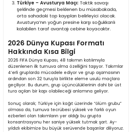
Türkiye – Avusturya Maçı:
Taktik savaşı
şeklinde geçmesi beklenen bu müsabakada,
orta sahadaki top kayıpları belirleyici olacak.
Avusturya’nın yoğun presine karşı soğukkanlı
kalabilen taraf avantajı cebine koyacaktır.
2026 Dünya Kupası Formatı
Hakkında Kısa Bilgi
2026 FIFA Dünya Kupası, 48 takımın katılımıyla
düzenlenen ilk turnuva olma özelliğini taşıyor. Takımlar
4’erli gruplarda mücadele ediyor ve grup aşamasının
ardından son 32 turuyla birlikte eleme usulü maçlara
geçiliyor. Bu durum, grup üçüncülüklerinin dahi bir üst
tura açılan bir kapı olabileceği anlamına geliyor.
Sonuç olarak; Türkiye için kağıt üzerinde “ölüm grubu”
olmasa da, turnuva tecrübesi yüksek ve farklı oyun
ezberleri olan takımların yer aldığı bu grupta
konsantrasyonu her saniye yüksek tutmak şart. Ay-
yıldızlı ekibimize bu büyük serüvende başarılar diliyoruz.