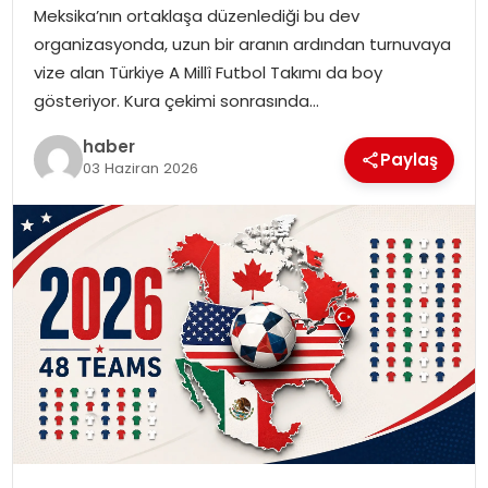
Meksika’nın ortaklaşa düzenlediği bu dev
EKONOMI
organizasyonda, uzun bir aranın ardından turnuvaya
vize alan Türkiye A Millî Futbol Takımı da boy
MAGAZIN
gösteriyor. Kura çekimi sonrasında…
TEKNOLOJI
haber
Paylaş
03 Haziran 2026