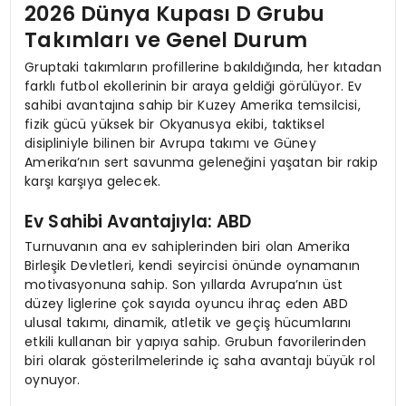
2026 Dünya Kupası D Grubu
Takımları ve Genel Durum
Gruptaki takımların profillerine bakıldığında, her kıtadan
farklı futbol ekollerinin bir araya geldiği görülüyor. Ev
sahibi avantajına sahip bir Kuzey Amerika temsilcisi,
fizik gücü yüksek bir Okyanusya ekibi, taktiksel
disipliniyle bilinen bir Avrupa takımı ve Güney
Amerika’nın sert savunma geleneğini yaşatan bir rakip
karşı karşıya gelecek.
Ev Sahibi Avantajıyla: ABD
Turnuvanın ana ev sahiplerinden biri olan Amerika
Birleşik Devletleri, kendi seyircisi önünde oynamanın
motivasyonuna sahip. Son yıllarda Avrupa’nın üst
düzey liglerine çok sayıda oyuncu ihraç eden ABD
ulusal takımı, dinamik, atletik ve geçiş hücumlarını
etkili kullanan bir yapıya sahip. Grubun favorilerinden
biri olarak gösterilmelerinde iç saha avantajı büyük rol
oynuyor.