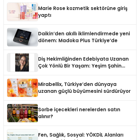
Düzenleyici Onaylarını Aldı
Marie Rose kozmetik sektörüne giriş
yaptı
Daikin’den akıllı iklimlendirmede yeni
dönem: Madoka Plus Türkiye’de
Diş Hekimliğinden Edebiyata Uzanan
Çok Yönlü Bir Yaşam: Yeşim Şahin
Yaman
Mirabellix, Türkiye’den dünyaya
uzanan güçlü büyümesini sürdürüyor
Sorbe içecekleri nerelerden satın
alınır?
Fen, Sağlık, Sosyal: YÖKDİL Alanları