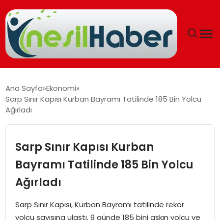
ANASAYFA
Ana Sayfa
Ekonomi
Sarp Sınır Kapısı Kurban Bayramı Tatilinde 185 Bin Yolcu
GÜNCEL
Ağırladı
YAŞAM
Sarp Sınır Kapısı Kurban
EĞITIM
Bayramı Tatilinde 185 Bin Yolcu
Ağırladı
SOSYAL HABER
Sarp Sınır Kapısı, Kurban Bayramı tatilinde rekor
SPOR
yolcu sayısına ulaştı. 9 günde 185 bini aşkın yolcu ve