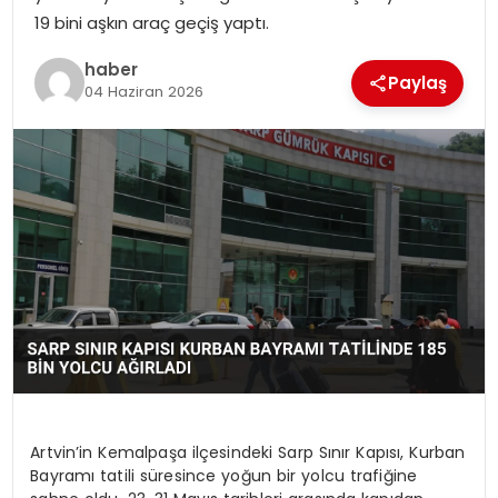
19 bini aşkın araç geçiş yaptı.
EKONOMI
haber
Paylaş
MAGAZIN
04 Haziran 2026
TEKNOLOJI
Artvin’in Kemalpaşa ilçesindeki Sarp Sınır Kapısı, Kurban
Bayramı tatili süresince yoğun bir yolcu trafiğine