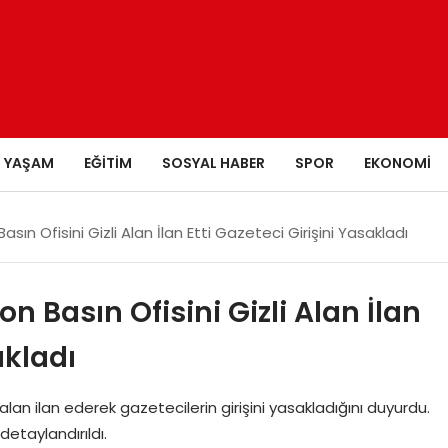
YAŞAM
EĞITIM
SOSYAL HABER
SPOR
EKONOMI
n Ofisini Gizli Alan İlan Etti Gazeteci Girişini Yasakladı
 Basın Ofisini Gizli Alan İlan
akladı
lan ilan ederek gazetecilerin girişini yasakladığını duyurdu.
etaylandırıldı.