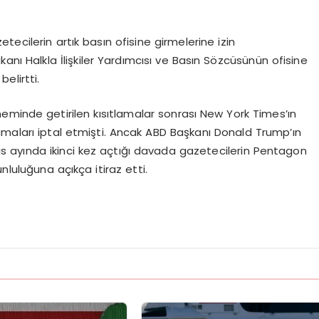
ı
ecilerin artık basın ofisine girmelerine izin
nı Halkla İlişkiler Yardımcısı ve Basın Sözcüsünün ofisine
elirtti.
nde getirilen kısıtlamalar sonrası New York Times’ın
amaları iptal etmişti. Ancak ABD Başkanı Donald Trump’ın
yıs ayında ikinci kez açtığı davada gazetecilerin Pentagon
luluğuna açıkça itiraz etti.