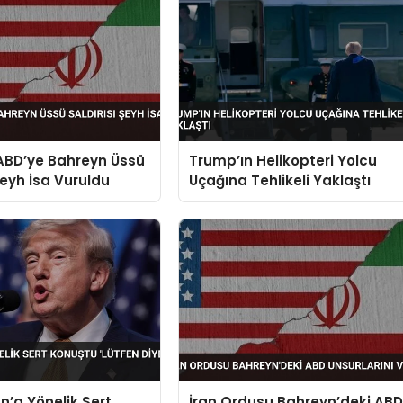
ABD’ye Bahreyn Üssü
Trump’ın Helikopteri Yolcu
Şeyh İsa Vuruldu
Uçağına Tehlikeli Yaklaştı
n’a Yönelik Sert
İran Ordusu Bahreyn’deki AB