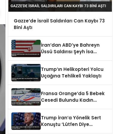
Gazze’de İsrail Saldırıları Can Kaybı 73
Bini Aştı
İran’dan ABD’ye Bahreyn
Üssü Saldırısı Şeyh İsa
Vuruldu
Trump’ın Helikopteri Yolcu
Uçağına Tehlikeli Yaklaştı
Fransa Orange’da 5 Bebek
Cesedi Bulundu Kadın
Cinayet Suçlamasıyla
Gözaltında
Trump İran’a Yönelik Sert
Konuştu ‘Lütfen Diye
Yalvarıyorlar’