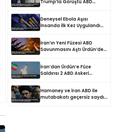
Trump’la Görüştü ABD
Desteği ve İsrail Çekilmesi
Masada
Deneysel Ebola Aşısı
İnsanda İlk Kez Uygulandı
Oxford Umut Veriyor
İran’ın Yeni Füzesi ABD
Savunmasını Aştı Ürdün’deki
Üsse Saldırdı
İran’dan Ürdün’e Füze
Saldırısı 2 ABD Askeri
Hayatını Kaybetti
Hamaney ve İran ABD ile
mutabakatı geçersiz saydı
Trump’ın imzası değersizdir