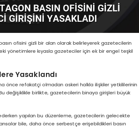
n ofisini gizli bir alan olarak belirleyerek gazetecilerin
ki yönetimlere kıyasla gazeteciler için ek bir engel teşkil
ilere Yasaklandı
 önce refakatçi olmadan askeri halkla ilişkiler yetkililerinin
u değişiklikle birlikte, gazetecilerin binaya girişleri büyük
m ederken yapılan bu düzenleme, gazetecilerin gelecekte
salar bile, daha önce serbestçe erişebildikleri basın