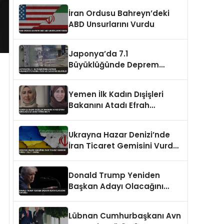
İran Ordusu Bahreyn’deki
ABD Unsurlarını Vurdu
Japonya’da 7.1
Büyüklüğünde Deprem
Kumamoto’yu Vurdu Yıkım
ve Can Kaybı Bildirildi
Yemen İlk Kadın Dışişleri
Bakanını Atadı Efrah
Abdulaziz ez-Zube Tarihe
Geçti
Ukrayna Hazar Denizi’nde
İran Ticaret Gemisini Vurdu 1
Ölü 1 Yaralı
Donald Trump Yeniden
Başkan Adayı Olacağını
Duyurdu
Lübnan Cumhurbaşkanı Avn