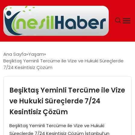
ANASAYFA
Ana Sayfa
Yaşam
Beşiktaş Yeminli Tercüme ile Vize ve Hukuki Süreçlerde
GÜNCEL
7/24 Kesintisiz Çözüm
YAŞAM
Beşiktaş Yeminli Tercüme ile Vize
EĞITIM
ve Hukuki Süreçlerde 7/24
Kesintisiz Çözüm
SOSYAL HABER
Beşiktaş Yeminli Tercüme ile Vize ve Hukuki
SPOR
Süreçlerde 7/24 Kesintisiz Çözüm İstanbul’un