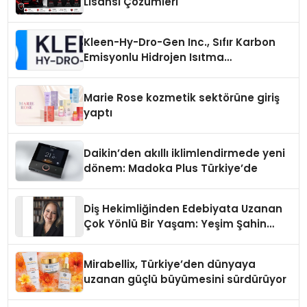
Lisansı Çözümleri
Kleen-Hy-Dro-Gen Inc., Sıfır Karbon
Emisyonlu Hidrojen Isıtma
Teknolojisinde ISO ve TSSA
Düzenleyici Onaylarını Aldı
Marie Rose kozmetik sektörüne giriş
yaptı
Daikin’den akıllı iklimlendirmede yeni
dönem: Madoka Plus Türkiye’de
Diş Hekimliğinden Edebiyata Uzanan
Çok Yönlü Bir Yaşam: Yeşim Şahin
Yaman
Mirabellix, Türkiye’den dünyaya
uzanan güçlü büyümesini sürdürüyor