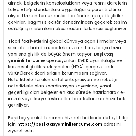
almak, belgelerin konsoloslukların veya resmi dairelerin
talep ettiği standartlara uygunluğunu garanti altına
alıyor. Uzman tercümanlar tarafından gerçekleştirilen
çeviriler, bağımsız editör denetiminden geçerek teslim
edildiği için işlemlerin aksamadan ilerlemesi sağlanıyor.
Ticari faaliyetlerini global dünyaya açan firmalar veya
sınır ötesi hukuk mücadelesi veren bireyler için hızın
yanı sıra gizlilik de büyük önem taşıyor.
Beşiktaş
yeminli tercüme
operasyonları, KVKK uyumluluğu ve
kurumsal gizlilik sözleşmeleri (NDA) çerçevesinde
yürütülerek ticari sırların korunmasını sağlıyor.
Noterliklerle kurulan dijital entegrasyon ve nöbetçi
noterliklerle olan koordinasyon sayesinde, yasal
geçerliliği olan belgeler en kısa sürede hazırlanarak e-
imzalı veya kurye teslimatlı olarak kullanıma hazır hale
getiriliyor.
Beşiktaş yeminli tercüme hizmeti hakkında detaylı bilgi
için
https://besiktasyeminlitercume.com
adresini
ziyaret edin.