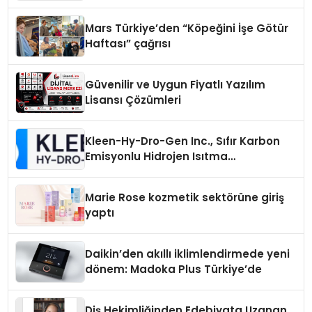
Mars Türkiye’den “Köpeğini İşe Götür
Haftası” çağrısı
Güvenilir ve Uygun Fiyatlı Yazılım
Lisansı Çözümleri
Kleen-Hy-Dro-Gen Inc., Sıfır Karbon
Emisyonlu Hidrojen Isıtma
Teknolojisinde ISO ve TSSA
Düzenleyici Onaylarını Aldı
Marie Rose kozmetik sektörüne giriş
yaptı
Daikin’den akıllı iklimlendirmede yeni
dönem: Madoka Plus Türkiye’de
Diş Hekimliğinden Edebiyata Uzanan