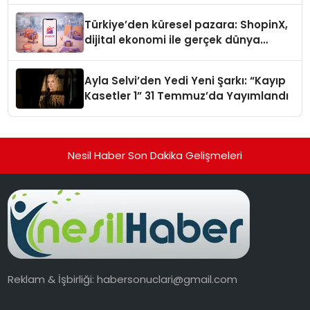
Türkiye’den küresel pazara: ShopinX,
dijital ekonomi ile gerçek dünya
alışverişini bir araya getirmeyi
hedefliyor
Ayla Selvi’den Yedi Yeni Şarkı: “Kayıp
Kasetler 1” 31 Temmuz’da Yayımlandı
Nesil Haber Son Dakika Gelişmeleri
Reklam & İşbirliği:
habersonuclari@gmail.com