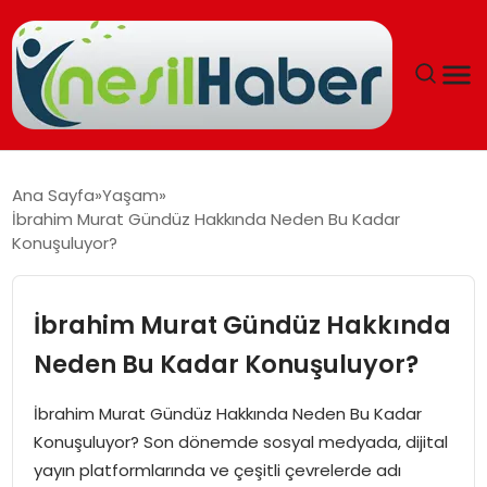
ANASAYFA
Ana Sayfa
Yaşam
İbrahim Murat Gündüz Hakkında Neden Bu Kadar
GÜNCEL
Konuşuluyor?
YAŞAM
İbrahim Murat Gündüz Hakkında
EĞITIM
Neden Bu Kadar Konuşuluyor?
SOSYAL HABER
İbrahim Murat Gündüz Hakkında Neden Bu Kadar
Konuşuluyor? Son dönemde sosyal medyada, dijital
SPOR
yayın platformlarında ve çeşitli çevrelerde adı