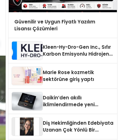
Güvenilir ve Uygun Fiyatlı Yazılım
Lisansı Çözümleri
Kleen-Hy-Dro-Gen Inc., Sıfır
Karbon Emisyonlu Hidrojen
Isıtma Teknolojisinde ISO ve
TSSA Düzenleyici Onaylarını
Marie Rose kozmetik
Aldı
sektörüne giriş yaptı
Daikin’den akıllı
iklimlendirmede yeni
dönem: Madoka Plus
Türkiye’de
Diş Hekimliğinden Edebiyata
Uzanan Çok Yönlü Bir
Yaşam: Yeşim Şahin Yaman