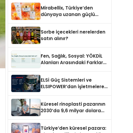
Mirabellix, Türkiye’den
dünyaya uzanan güçlü
büyümesini sürdürüyor
Sorbe içecekleri nerelerden
satın alınır?
Fen, Sağlık, Sosyal: YÖKDİL
Alanları Arasındaki Farklar
Ne?
ELSİ Güç Sistemleri ve
ELSIPOWER’dan İşletmelere
Güvenilir Enerji Çözümleri
Küresel rinoplasti pazarının
2030’da 9,6 milyar dolara
ulaşması bekleniyor
Türkiye’den küresel pazara: