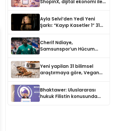
ShopinX, dijital ekonomi ile
gerçek dünya alışverişini bir
araya getirmeyi hedefliyor
Ayla Selvi’den Yedi Yeni
Şarkı: “Kayıp Kasetler 1” 31
Temmuz’da Yayımlandı
Cherif Ndiaye,
Samsunspor’un Hücum
Gücüne Büyük Katkı Sağlıyor
Yeni yapilan 31 bilimsel
araştırmaya göre, Vegan
Köpek Maması ve Vegan
Kedi Mamasının İyi
Bhaktawer: Uluslararası
Sindirildiğini Ortaya Koydu
hukuk Filistin konusunda
çifte standart uyguluyor