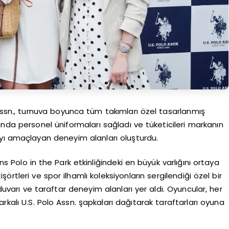
ssn., turnuva boyunca tüm takımları özel tasarlanmış
da personel üniformaları sağladı ve tüketicileri markanın
yı amaçlayan deneyim alanları oluşturdu.
 Polo in the Park etkinliğindeki en büyük varlığını ortaya
örtleri ve spor ilhamlı koleksiyonların sergilendiği özel bir
 duvarı ve taraftar deneyim alanları yer aldı. Oyuncular, her
rkalı U.S. Polo Assn. şapkaları dağıtarak taraftarları oyuna