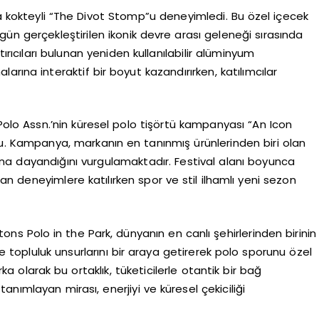
imza kokteyli “The Divot Stomp”u deneyimledi. Bu özel içecek
 gün gerçekleştirilen ikonik devre arası geleneği sırasında
tırıcıları bulunan yeniden kullanılabilir alüminyum
rına interaktif bir boyut kazandırırken, katılımcılar
Polo Assn.’nin küresel polo tişörtü kampanyası “An Icon
u. Kampanya, markanın en tanınmış ürünlerinden biri olan
na dayandığını vurgulamaktadır. Festival alanı boyunca
anan deneyimlere katılırken spor ve stil ilhamlı yeni sezon
ns Polo in the Park, dünyanın en canlı şehirlerinden birinin
ve topluluk unsurlarını bir araya getirerek polo sporunu özel
a olarak bu ortaklık, tüketicilerle otantik bir bağ
nımlayan mirası, enerjiyi ve küresel çekiciliği