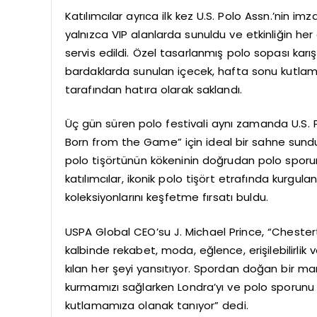
Katılımcılar ayrıca ilk kez U.S. Polo Assn.’nin 
yalnızca VIP alanlarda sunuldu ve etkinliğin her
servis edildi. Özel tasarlanmış polo sopası karış
bardaklarda sunulan içecek, hafta sonu kutlamala
tarafından hatıra olarak saklandı.
Üç gün süren polo festivali aynı zamanda U.S. 
Born from the Game” için ideal bir sahne sund
polo tişörtünün kökeninin doğrudan polo sporu
katılımcılar, ikonik polo tişört etrafında kurgul
koleksiyonlarını keşfetme fırsatı buldu.
USPA Global CEO’su J. Michael Prince, “Chesterto
kalbinde rekabet, moda, eğlence, erişilebilirlik 
kılan her şeyi yansıtıyor. Spordan doğan bir mark
kurmamızı sağlarken Londra’yı ve polo sporunu ta
kutlamamıza olanak tanıyor” dedi.