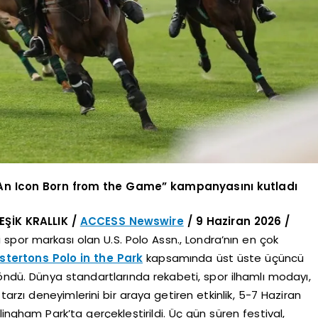
 “An Icon Born from the Game” kampanyasını kutladı
ŞİK KRALLIK /
ACCESS Newswire
/ 9 Haziran 2026 /
spor markası olan U.S. Polo Assn., Londra’nın en çok
stertons Polo in the Park
kapsamında üst üste üçüncü
ndü. Dünya standartlarında rekabeti, spor ilhamlı modayı,
zı deneyimlerini bir araya getiren etkinlik, 5-7 Haziran
ingham Park’ta gerçekleştirildi. Üç gün süren festival,