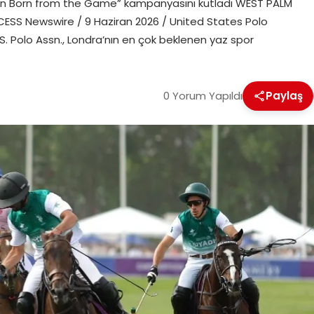
Icon Born from the Game” kampanyasını kutladı WEST PALM
CESS Newswire / 9 Haziran 2026 / United States Polo
S. Polo Assn., Londra’nın en çok beklenen yaz spor
0 Yorum Yapıldı
Paylaş