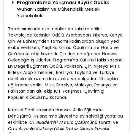
Programlama Yarışması Büyük Ödülü:
Wuhan Yazılım ve Mühendislik Meslek
Yüksekokulu
Tören sırasında özel ödüller de takdim edildi.
Teknolojide Kadınlar Ödülü Azerbaycan, Nijerya, Kenya,
Çin ve Bahreyn’den tamamı kadınlardan oluşan yedi
ekibe verilirken; Yeşil Kalkınma Ödülü’nü ise Gana ve
Çin’den iki ekip kazandı. Çin’den on öğrenci, Huawei
Geleceğin İş Liderleri Programı’na Katılım Hakkı kazandı.
En Değerli Eğitmen Ödülü, Pakistan, Çin, Nijerya, Mısır,
Birleşik Arap Emirlikleri, Brezilya, Tayland ve Türkiye
dahil olmak üzere dokuz ülke ve bölgeden 16 seçkin
eğitmene verildi. Mısır, Brezilya, Malezya, Polonya ve
Pakistan’dan altı ekip ICT Yarışması Çevrimiçi
Popülerlik Ödülü’nü kazandı.
Küresel Final sırasında Huawei, AI ile Eğitimde
Dönüşümü Hızlandırma Zirvesi’ne ev sahipliği yaptı; bu
etkinlikte
ICT Akademisi AI Kurs Çözümünü
tanıttı ve
Orta Asya ile Kafkasya’daki Dokuz Ülkeye Yönelik