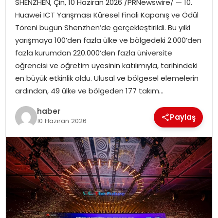
SHENZHEN, Çin, 10 Haziran 2026 /PRNewswire/ — 10.
EKONOMI
Huawei ICT Yarışması Küresel Finali Kapanış ve Ödül
Töreni bugün Shenzhen’de gerçekleştirildi. Bu yılki
MAGAZIN
yarışmaya 100’den fazla ülke ve bölgedeki 2.000’den
fazla kurumdan 220.000’den fazla üniversite
TEKNOLOJI
öğrencisi ve öğretim üyesinin katılımıyla, tarihindeki
en büyük etkinlik oldu. Ulusal ve bölgesel elemelerin
ardından, 49 ülke ve bölgeden 177 takım…
haber
Paylaş
10 Haziran 2026