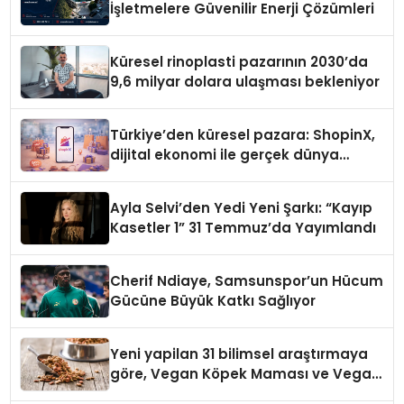
İşletmelere Güvenilir Enerji Çözümleri
Küresel rinoplasti pazarının 2030’da
9,6 milyar dolara ulaşması bekleniyor
Türkiye’den küresel pazara: ShopinX,
dijital ekonomi ile gerçek dünya
alışverişini bir araya getirmeyi
hedefliyor
Ayla Selvi’den Yedi Yeni Şarkı: “Kayıp
Kasetler 1” 31 Temmuz’da Yayımlandı
Cherif Ndiaye, Samsunspor’un Hücum
Gücüne Büyük Katkı Sağlıyor
Yeni yapilan 31 bilimsel araştırmaya
göre, Vegan Köpek Maması ve Vegan
Kedi Mamasının İyi Sindirildiğini