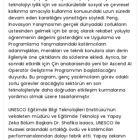
teknolojiyi iyilik için ve sürdürülebilir sosyal ve çevresel
kalkınma amacıyla kullanma konusundaki uzun süredir
devam eden kararlılığını yansıttığını söyledi. Peng,
İnovasyon Yarışması’nın gerçek dünyadaki zorlukların
üstesinden gelmek için bir araç olarak rekabet yoluyla
öğrenmenin değerini gösterdiğini ve Uygulama ve
Programlama Yarışmalarındaki katılımcıların
adanmışlıkları, merakları ve teknik konulara olan derin
ilgileriyle öne çıktıklarını da sözlerine ekledi. Ayrıca, bir
sonraki etkinlik için Çin anakarasında yeni bir Ascend AI
Operatör Geliştirme Programı’nın başlatılacağını
duyurdu. Bu program, genç yazılımcıların görev odaklı
zorlu görevler aracılığıyla sektörün en son
teknolojileriyle daha doğrudan etkileşim kurmalarına
yardımcı olmak üzere tasarlanmıştır.
UNESCO Eğitimde Bilgi Teknolojileri Enstitüsü’nün
vekaleten müdürü ve Eğitimde Teknoloji ve Yapay
Zeka Bölüm Başkanı Dr. Shafika Isaacs, UNESCO ile
Huawei arasındaki ortaklığı övdü ve katılımcıları
performanslarından dolayı tebrik etti. Yapay zekanın