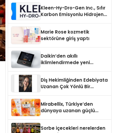
Kleen-Hy-Dro-Gen Inc., Sıfır
Karbon Emisyonlu Hidrojen
Isıtma Teknolojisinde ISO ve
TSSA Düzenleyici Onaylarını
Marie Rose kozmetik
Aldı
sektörüne giriş yaptı
Daikin’den akıllı
iklimlendirmede yeni
dönem: Madoka Plus
Türkiye’de
Diş Hekimliğinden Edebiyata
Uzanan Çok Yönlü Bir
Yaşam: Yeşim Şahin Yaman
Mirabellix, Türkiye’den
dünyaya uzanan güçlü
büyümesini sürdürüyor
Sorbe içecekleri nerelerden