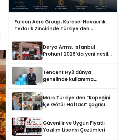
Falcon Aero Group, Küresel Havacılık
Tedarik Zincirinde Türkiye’den
Dünyaya Açılıyor
Derya Arms, İstanbul
Prohunt 2026’da yeni nesil
ürünlerini ve global marka
vizyonunu sergiledi
Tencent Hy3 dünya
genelinde kullanıma
sunuldu
Mars Türkiye’den “Köpeğini
İşe Götür Haftası” çağrısı
Güvenilir ve Uygun Fiyatlı
Yazılım Lisansı Çözümleri