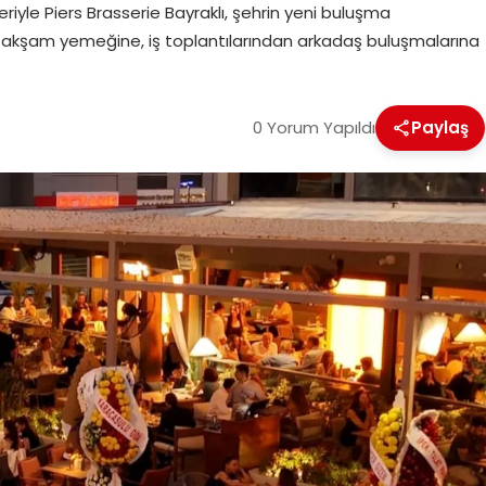
riyle Piers Brasserie Bayraklı, şehrin yeni buluşma
an akşam yemeğine, iş toplantılarından arkadaş buluşmalarına
0 Yorum Yapıldı
Paylaş