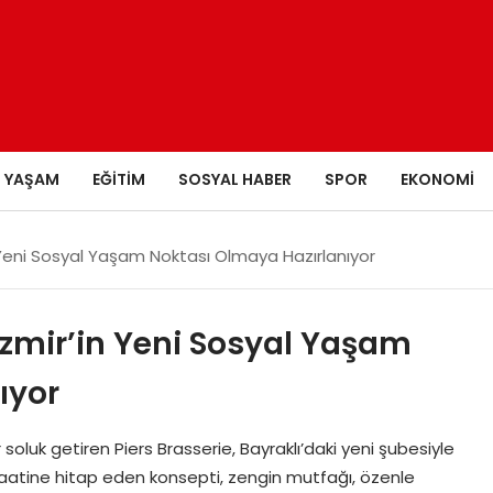
YAŞAM
EĞITIM
SOSYAL HABER
SPOR
EKONOMI
in Yeni Sosyal Yaşam Noktası Olmaya Hazırlanıyor
 İzmir’in Yeni Sosyal Yaşam
ıyor
oluk getiren Piers Brasserie, Bayraklı’daki yeni şubesiyle
 saatine hitap eden konsepti, zengin mutfağı, özenle