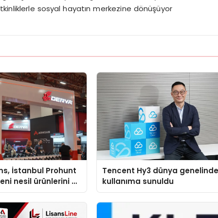
kinliklerle sosyal hayatın merkezine dönüşüyor
s, İstanbul Prohunt
Tencent Hy3 dünya genelind
ni nesil ürünlerini ve
kullanıma sunuldu
arka vizyonunu