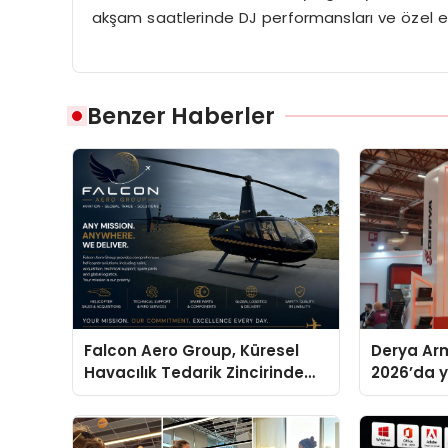
akşam saatlerinde DJ performansları ve özel et
Benzer Haberler
Falcon Aero Group, Küresel
Derya Arm
Havacılık Tedarik Zincirinde
2026’da ye
Türkiye’den Dünyaya Açılıyor
global m
sergiledi