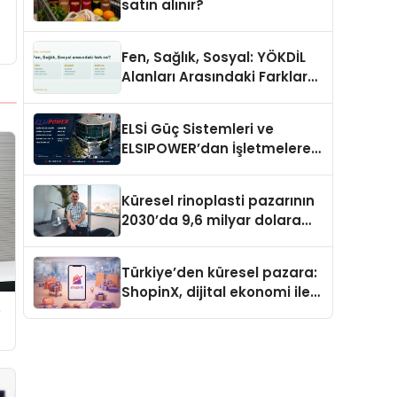
satın alınır?
Fen, Sağlık, Sosyal: YÖKDİL
Alanları Arasındaki Farklar
Ne?
ELSİ Güç Sistemleri ve
ELSIPOWER’dan İşletmelere
Güvenilir Enerji Çözümleri
Küresel rinoplasti pazarının
2030’da 9,6 milyar dolara
ulaşması bekleniyor
Türkiye’den küresel pazara:
ShopinX, dijital ekonomi ile
e
gerçek dünya alışverişini bir
araya getirmeyi hedefliyor