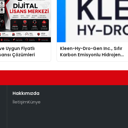
ve Uygun Fiyatlı
Kleen-Hy-Dro-Gen Inc., Sıfır
isansı Çözümleri
Karbon Emisyonlu Hidrojen
Isıtma Teknolojisinde ISO ve
TSSA Düzenleyici Onaylarını
Aldı
Hakkımızda
İletişim
Künye