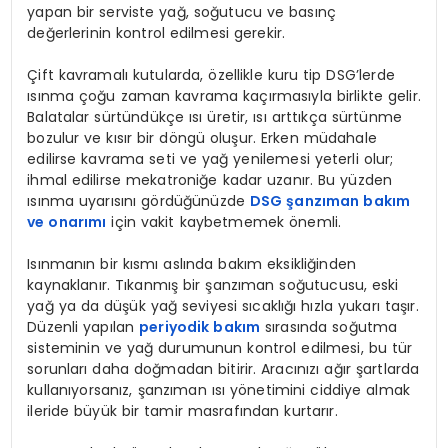
yapan bir serviste yağ, soğutucu ve basınç
değerlerinin kontrol edilmesi gerekir.
Çift kavramalı kutularda, özellikle kuru tip DSG’lerde
ısınma çoğu zaman kavrama kaçırmasıyla birlikte gelir.
Balatalar sürtündükçe ısı üretir, ısı arttıkça sürtünme
bozulur ve kısır bir döngü oluşur. Erken müdahale
edilirse kavrama seti ve yağ yenilemesi yeterli olur;
ihmal edilirse mekatroniğe kadar uzanır. Bu yüzden
ısınma uyarısını gördüğünüzde
DSG şanzıman bakım
ve onarımı
için vakit kaybetmemek önemli.
Isınmanın bir kısmı aslında bakım eksikliğinden
kaynaklanır. Tıkanmış bir şanzıman soğutucusu, eski
yağ ya da düşük yağ seviyesi sıcaklığı hızla yukarı taşır.
Düzenli yapılan
periyodik bakım
sırasında soğutma
sisteminin ve yağ durumunun kontrol edilmesi, bu tür
sorunları daha doğmadan bitirir. Aracınızı ağır şartlarda
kullanıyorsanız, şanzıman ısı yönetimini ciddiye almak
ileride büyük bir tamir masrafından kurtarır.