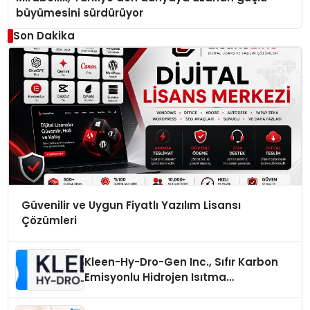
büyümesini sürdürüyor
Son Dakika
Güvenilir ve Uygun Fiyatlı Yazılım Lisansı
Çözümleri
Kleen-Hy-Dro-Gen Inc., Sıfır Karbon
Emisyonlu Hidrojen Isıtma
Teknolojisinde ISO ve TSSA
Düzenleyici Onaylarını Aldı