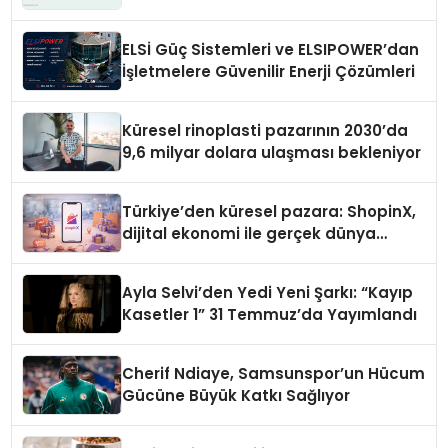
ELSİ Güç Sistemleri ve ELSIPOWER’dan
İşletmelere Güvenilir Enerji Çözümleri
Küresel rinoplasti pazarının 2030’da
9,6 milyar dolara ulaşması bekleniyor
Türkiye’den küresel pazara: ShopinX,
dijital ekonomi ile gerçek dünya
alışverişini bir araya getirmeyi
hedefliyor
Ayla Selvi’den Yedi Yeni Şarkı: “Kayıp
Kasetler 1” 31 Temmuz’da Yayımlandı
Cherif Ndiaye, Samsunspor’un Hücum
Gücüne Büyük Katkı Sağlıyor