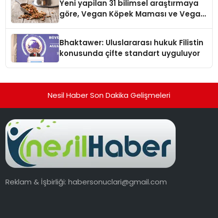
Yeni yapilan 31 bilimsel araştırmaya
göre, Vegan Köpek Maması ve Vegan
Kedi Mamasının İyi Sindirildiğini
Ortaya Koydu
Bhaktawer: Uluslararası hukuk Filistin
konusunda çifte standart uyguluyor
Nesil Haber Son Dakika Gelişmeleri
Reklam & İşbirliği:
habersonuclari@gmail.com