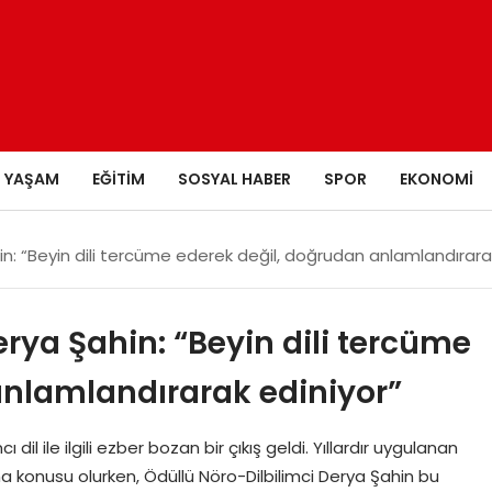
YAŞAM
EĞITIM
SOSYAL HABER
SPOR
EKONOMI
in: “Beyin dili tercüme ederek değil, doğrudan anlamlandırara
erya Şahin: “Beyin dili tercüme
anlamlandırarak ediniyor”
il ile ilgili ezber bozan bir çıkış geldi. Yıllardır uygulanan
a konusu olurken, Ödüllü Nöro-Dilbilimci Derya Şahin bu