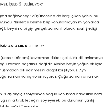
NASIL İŞLEDİĞİ BELİRLİYOR”
şma sağlayacağı’ düşüncesine de karşı çıkan Şahin, bu
avundu. “Binlerce kelime bilip konuşamayan milyonlarca
eğil, beynin o bilgiyi gerçek zamanlı olarak nasıl işlediği
MİZ ANLAMINA GELMEZ”
iod’ (Sessiz Dönem) kavramına dikkat çekti.”Bir dili anlamaya
u zaman başarısız değildir. Aksine beyin yoğun bir içsel
uşmadan dili edinmesini doğal karşılıyoruz. Aynı
 çoğu zaman yanlış yorumluyoruz. Çoğu zaman anlamak,
, “Başlangıç seviyesinde yoğun konuşma baskısının bazı
gısını artırabileceğini söyleyerek, bu durumun yanlış
abileceğini “ vurguladı.