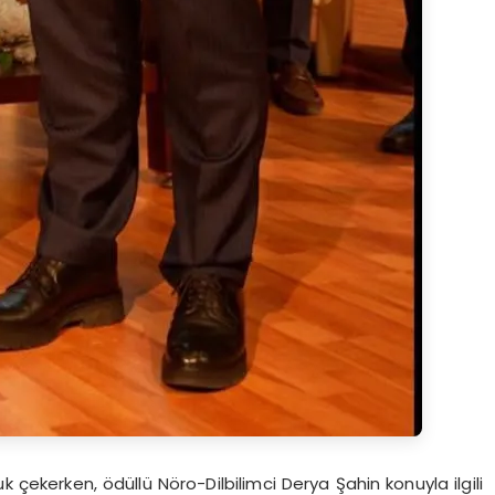
k çekerken, ödüllü Nöro-Dilbilimci Derya Şahin konuyla ilgili