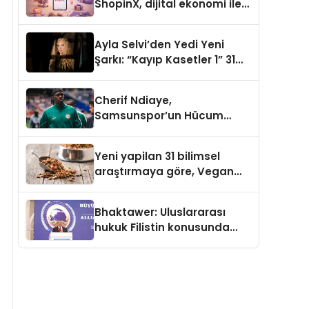
ShopinX, dijital ekonomi ile
gerçek dünya alışverişini bir
araya getirmeyi hedefliyor
Ayla Selvi’den Yedi Yeni
Şarkı: “Kayıp Kasetler 1” 31
Temmuz’da Yayımlandı
Cherif Ndiaye,
Samsunspor’un Hücum
Gücüne Büyük Katkı Sağlıyor
Yeni yapilan 31 bilimsel
araştırmaya göre, Vegan
Köpek Maması ve Vegan
Kedi Mamasının İyi
Bhaktawer: Uluslararası
Sindirildiğini Ortaya Koydu
hukuk Filistin konusunda
çifte standart uyguluyor