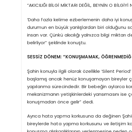
“AKICILIĞI BİLGİ MİKTARI DEĞİL, BEYNİN O BİLGİYİ 
‘Daha fazla kelime ezberlemenin daha iyi konu
durumun en büyük yanlışlardan biri olduğunu s
insan var. Çünkü akıcılığı yalnızca bilgi miktarı d
belirliyor” şeklinde konuştu.
SESSİZ DÖNEM: “KONUŞMAMAK, ÖĞRENMEDİĞİ
Şahin konuyla ilgili olarak özellikle ‘Silent Per
başlamış ancak henüz konuşamayan bireyler çoğ
yapılanma sürecindedir. Bir bebeğin aylarca kon
mekanizmanın yetişkinlerdeki yansımasını ise
konuşmadan önce gelir” dedi.
Ayrıca hata yapma korkusuna da değinen Şahin
bireylerde hata yapma korkusunu ve iletişim kay
konuşma alışkanlıklarının yerleşmesine neden ol