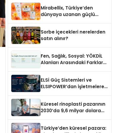
Mirabellix, Türkiye’den
dünyaya uzanan güçlü
büyümesini sürdürüyor
Sorbe içecekleri nerelerden
satın alınır?
Fen, Sağlık, Sosyal: YÖKDİL
Alanları Arasındaki Farklar
Ne?
ELSİ Güç Sistemleri ve
ELSIPOWER’dan İşletmelere
Güvenilir Enerji Çözümleri
Küresel rinoplasti pazarının
2030’da 9,6 milyar dolara
ulaşması bekleniyor
Türkiye’den küresel pazara: