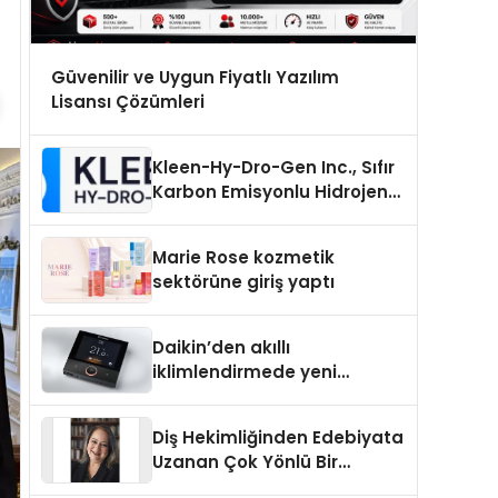
Güvenilir ve Uygun Fiyatlı Yazılım
Lisansı Çözümleri
Kleen-Hy-Dro-Gen Inc., Sıfır
Karbon Emisyonlu Hidrojen
Isıtma Teknolojisinde ISO ve
TSSA Düzenleyici Onaylarını
Marie Rose kozmetik
Aldı
sektörüne giriş yaptı
Daikin’den akıllı
iklimlendirmede yeni
dönem: Madoka Plus
Türkiye’de
Diş Hekimliğinden Edebiyata
Uzanan Çok Yönlü Bir
Yaşam: Yeşim Şahin Yaman