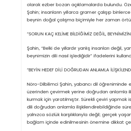
olarak ezber bozan açıklamalarda bulundu. Öz
Şahin; insanların yıllarca gramer çalışıp binl
beynin doğal çalışma biçimiyle her zaman örtü
“SORUN KAÇ KELİME BİLDİĞİMİZ DEĞİL, BEYNİMİZİN 
Şahin, “Belki de yıllardır yanlış insanları değil, 
beynimizin dili nasıl işlediğidir” ifadelerini kulland
“BEYİN HEDEF DİLİ DOĞRUDAN ANLAMLA İLİŞKİLEN
Nöro-Dilbilimci Şahin, yabancı dil öğreniminde en 
üzerinden çevirmek yerine doğrudan anlamla iliş
kurmak için yaratılmıştır. Sürekli çeviri yapmak i
dili doğrudan anlamla ilişkilendirebildiğinde sür
yalnızca sözlük karşılıklarıyla değil; gerçek yaşa
bağlam içinde edinilmesinin önemine dikkat çek