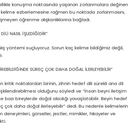
ellikle konuşma noktasında yaşanan zorlanmalara değinen
erce kelime ezberlemesine rağmen bu noktada zorlanmasını,
şmeyen öğrenme alışkanlıklarına bağladı.
DİLİ NASIL İŞLEDİĞİDİR”
yanlış yöntemi suçluyoruz. Sorun kaç kelime bildiğimiz değil,
ı.
DİREBİLDİĞİNDE SÜREÇ ÇOK DAHA DOĞAL İLERLEYEBİLİR”
kritik noktalardan birinin, zihnin hedef dili sürekli ana dil
kilendirebilmesi olduğunu söyledi ve “İnsan beyni iletişim
se bazı bireylerde doğal akıcılığı yavaşlatabilir. Beyin hedef
eç çok daha doğal ilerleyebilir” dedi. Bu nedenle kelimelerin
m deneyimleri, görseller, jestler, mimikler, hikayeler ve
ti.