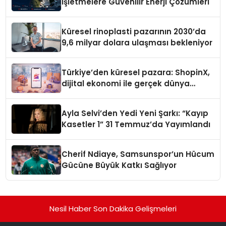
İşletmelere Güvenilir Enerji Çözümleri
Küresel rinoplasti pazarının 2030’da
9,6 milyar dolara ulaşması bekleniyor
Türkiye’den küresel pazara: ShopinX,
dijital ekonomi ile gerçek dünya
alışverişini bir araya getirmeyi
hedefliyor
Ayla Selvi’den Yedi Yeni Şarkı: “Kayıp
Kasetler 1” 31 Temmuz’da Yayımlandı
Cherif Ndiaye, Samsunspor’un Hücum
Gücüne Büyük Katkı Sağlıyor
Nesil Haber Son Dakika Gelişmeleri