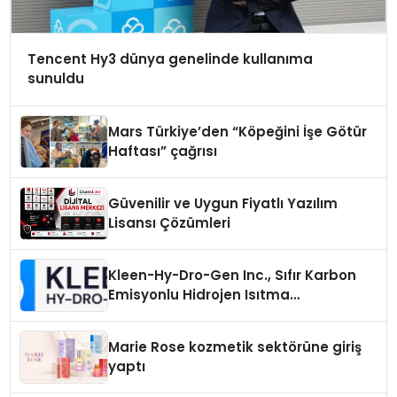
Tencent Hy3 dünya genelinde kullanıma
sunuldu
Mars Türkiye’den “Köpeğini İşe Götür
Haftası” çağrısı
Güvenilir ve Uygun Fiyatlı Yazılım
Lisansı Çözümleri
Kleen-Hy-Dro-Gen Inc., Sıfır Karbon
Emisyonlu Hidrojen Isıtma
Teknolojisinde ISO ve TSSA
Düzenleyici Onaylarını Aldı
Marie Rose kozmetik sektörüne giriş
yaptı