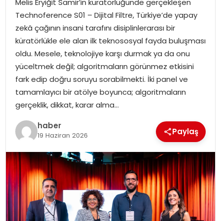
Melis Eryiğit Samir’in küratörlüğünde gerçekleşen
EKONOMI
Technoference S01 – Dijital Filtre, Türkiye’de yapay
zekâ çağının insani tarafını disiplinlerarası bir
MAGAZIN
küratörlükle ele alan ilk teknososyal fayda buluşması
oldu. Mesele, teknolojiye karşı durmak ya da onu
TEKNOLOJI
yüceltmek değil; algoritmaların görünmez etkisini
fark edip doğru soruyu sorabilmekti. İki panel ve
tamamlayıcı bir atölye boyunca; algoritmaların
gerçeklik, dikkat, karar alma…
haber
Paylaş
19 Haziran 2026