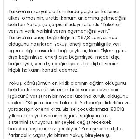
Türkiye’nin sosyal platformlarda güçlü bir kullanıcı
ülkesi olmasının, üretici konum anlamına gelmediğini
belirten Yokuş, şu çarpıcı ifadeyi kullandı: “Tüketici
verisini verir; verisini veren egemenliğini verir.”
Türkiye’nin enerji bağımlılığının %67,8 seviyesinde
olduğunu hatırlatan Yokuş, enerji bağımlılığı ile veri
egemenliği arasındaki bağı şöyle açıkladı: “İşlem gücü
dışa bağımlıysa, enerji dışa bağımlıysa, model dışa
bağımlıysa, veri dışa bağımlıysa; ülke dijital zincirin
hiçbir halkasını kontrol edemez.”
Yokuş, dönüşümün en kritik alanının eğitim olduğunu
belirterek mevcut sistemin hâlâ sanayi devriminin
işgücünü yetiştiren bir model üzerine kurulu olduğunu
söyledi: “Bilginin önemi kalmadı. Yeteneğin, liderliğin ve
yaratıcılığın önemi arttı. Biz ise çocuklarımıza 1800’lü
yılların sanayi devriminin işgücü sağlayan okul
sistemini sunuyoruz. Bir şeyleri değiştireceksek
buradan başlamamız gerekiyor.” Konuşmasını dijital
farkındalık çağrısıyla bitiren Yokuş, bireylere şu