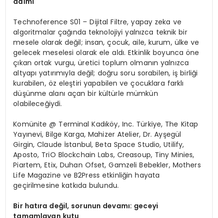
adımı
Technoference S01 – Dijital Filtre, yapay zeka ve
algoritmalar çağında teknolojiyi yalnızca teknik bir
mesele olarak değil; insan, çocuk, aile, kurum, ülke ve
gelecek meselesi olarak ele aldı. Etkinlik boyunca öne
çıkan ortak vurgu, üretici toplum olmanın yalnızca
altyapı yatırımıyla değil; doğru soru sorabilen, iş birliği
kurabilen, öz eleştiri yapabilen ve çocuklara farklı
düşünme alanı açan bir kültürle mümkün
olabileceğiydi.
Komünite @ Terminal Kadıköy, Inc. Türkiye, The Kitap
Yayınevi, Bilge Karga, Mahizer Atelier, Dr. Ayşegül
Girgin, Claude İstanbul, Beta Space Studio, Utilify,
Aposto, TriO Blockchain Labs, Creasoup, Tiny Minies,
Piartem, Etix, Duhan Ofset, Gamzeli Bebekler, Mothers
Life Magazine ve B2Press etkinliğin hayata
geçirilmesine katkıda bulundu.
Bir hatıra değil, sorunun devamı: geceyi
tamamlayan kutu