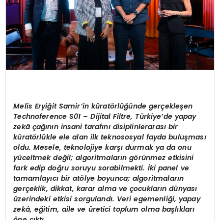
Melis Eryiğit Samir’in küratörlüğünde gerçekleşen
Technoference S01 – Dijital Filtre, Türkiye’de yapay
zekâ çağının insani tarafını disiplinlerarası bir
küratörlükle ele alan ilk teknososyal fayda buluşması
oldu. Mesele, teknolojiye karşı durmak ya da onu
yüceltmek değil; algoritmaların görünmez etkisini
fark edip doğru soruyu sorabilmekti. İki panel ve
tamamlayıcı bir atölye boyunca; algoritmaların
gerçeklik, dikkat, karar alma ve çocukların dünyası
üzerindeki etkisi sorgulandı. Veri egemenliği, yapay
zekâ, eğitim, aile ve üretici toplum olma başlıkları
öne çıktı.