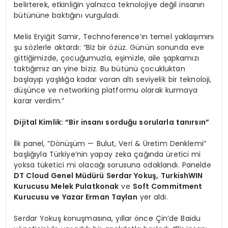
belirterek, etkinliğin yalnızca teknolojiye değil insanın
bütününe baktığını vurguladı.
Melis Eryiğit Samir, Technoference’ın temel yaklaşımını
şu sözlerle aktardı: “Biz bir özüz. Günün sonunda eve
gittiğimizde, çocuğumuzla, eşimizle, aile şapkamızı
taktığımız an yine biziz. Bu bütünü çocukluktan
başlayıp yaşlılığa kadar varan altı seviyelik bir teknoloji,
düşünce ve networking platformu olarak kurmaya
karar verdim.”
Dijital Kimlik: “Bir insanı sorduğu sorularla tanırsın”
İlk panel, “Dönüşüm — Bulut, Veri & Üretim Denklemi”
başlığıyla Türkiye’nin yapay zeka çağında üretici mi
yoksa tüketici mi olacağı sorusuna odaklandı. Panelde
DT Cloud Genel Müdürü Serdar Yokuş,
TurkishWIN
Kurucusu Melek Pulatkonak
ve
Soft Commitment
Kurucusu ve Yazar Erman Taylan
yer aldı.
Serdar Yokuş konuşmasına, yıllar önce Çin’de Baidu