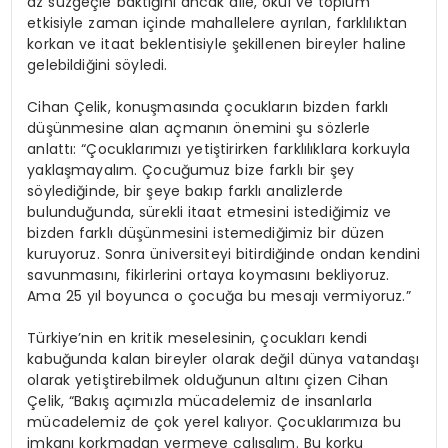
az süzgeçle baktığını ancak aile, okul ve toplum
etkisiyle zaman içinde mahallelere ayrılan, farklılıktan
korkan ve itaat beklentisiyle şekillenen bireyler haline
gelebildiğini söyledi.
Cihan Çelik, konuşmasında çocukların bizden farklı
düşünmesine alan açmanın önemini şu sözlerle
anlattı: “Çocuklarımızı yetiştirirken farklılıklara korkuyla
yaklaşmayalım. Çocuğumuz bize farklı bir şey
söylediğinde, bir şeye bakıp farklı analizlerde
bulunduğunda, sürekli itaat etmesini istediğimiz ve
bizden farklı düşünmesini istemediğimiz bir düzen
kuruyoruz. Sonra üniversiteyi bitirdiğinde ondan kendini
savunmasını, fikirlerini ortaya koymasını bekliyoruz.
Ama 25 yıl boyunca o çocuğa bu mesajı vermiyoruz.”
Türkiye’nin en kritik meselesinin, çocukları kendi
kabuğunda kalan bireyler olarak değil dünya vatandaşı
olarak yetiştirebilmek olduğunun altını çizen Cihan
Çelik, “Bakış açımızla mücadelemiz de insanlarla
mücadelemiz de çok yerel kalıyor. Çocuklarımıza bu
imkanı korkmadan vermeye çalışalım. Bu korku