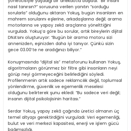
yöneticisiyle yaşadığı bir anekdotla başladı. “Bir insanı
nasıl tanırsın?” sorusuna verilen yanıtın “sorduğu
sorularla” olduğunu aktaran Yokuş, bugün insanların en
mahrem sorularını eşlerine, arkadaşlarına değil; arama
motorlarına ve yapay zekâ araçlarına yönelttiğini
vurguladı. Yokuş’a göre bu sorular, artık bireylerin dijital
DNA’sını oluşturuyor: “Bugün bir arama motoru sizi
annenizden, eşinizden daha iyi tanıyor. Çünkü sizin
gece 03.00’te ne aradığınızı biliyor.”
Konuşmasında “dijital sis” metaforunu kullanan Yokuş,
algoritmaların görünmez bir filtre gibi insanların neyi
görüp neyi görmeyeceğini belirlediğini söyledi.
Profilenmenin artık sadece reklamcılık değil, toplumsal
yönlendirme, güvenlik ve egemenlik meselesi
olduğunu belirterek şunu ekledi: “Bu sadece veri değil;
insanın dijital psikolojisinin haritası.”
Serdar Yokuş, yapay zekâ çağında üretici olmanın üç
temel altyapı gerektirdiğini vurguladı: Veri egemenliği,
bulut ve veri merkezi kapasitesi, enerji ve işlem gücü
bağımsızlığı.