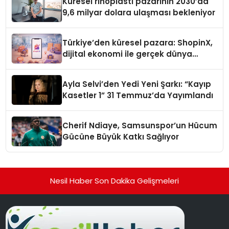
Küresel rinoplasti pazarının 2030’da
9,6 milyar dolara ulaşması bekleniyor
Türkiye’den küresel pazara: ShopinX,
dijital ekonomi ile gerçek dünya
alışverişini bir araya getirmeyi
hedefliyor
Ayla Selvi’den Yedi Yeni Şarkı: “Kayıp
Kasetler 1” 31 Temmuz’da Yayımlandı
Cherif Ndiaye, Samsunspor’un Hücum
Gücüne Büyük Katkı Sağlıyor
Nesil Haber Son Dakika Gelişmeleri