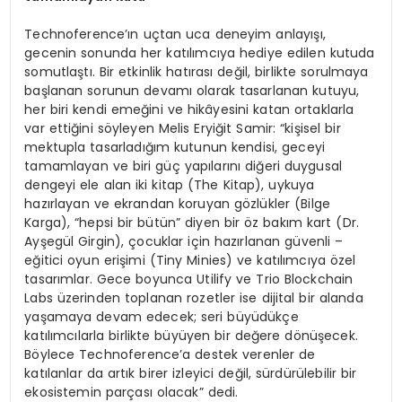
Technoference’ın uçtan uca deneyim anlayışı,
gecenin sonunda her katılımcıya hediye edilen kutuda
somutlaştı. Bir etkinlik hatırası değil, birlikte sorulmaya
başlanan sorunun devamı olarak tasarlanan kutuyu,
her biri kendi emeğini ve hikâyesini katan ortaklarla
var ettiğini söyleyen Melis Eryiğit Samir: “kişisel bir
mektupla tasarladığım kutunun kendisi, geceyi
tamamlayan ve biri güç yapılarını diğeri duygusal
dengeyi ele alan iki kitap (The Kitap), uykuya
hazırlayan ve ekrandan koruyan gözlükler (Bilge
Karga), “hepsi bir bütün” diyen bir öz bakım kart (Dr.
Ayşegül Girgin), çocuklar için hazırlanan güvenli –
eğitici oyun erişimi (Tiny Minies) ve katılımcıya özel
tasarımlar. Gece boyunca Utilify ve Trio Blockchain
Labs üzerinden toplanan rozetler ise dijital bir alanda
yaşamaya devam edecek; seri büyüdükçe
katılımcılarla birlikte büyüyen bir değere dönüşecek.
Böylece Technoference’a destek verenler de
katılanlar da artık birer izleyici değil, sürdürülebilir bir
ekosistemin parçası olacak” dedi.