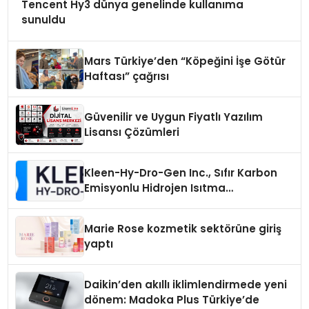
Tencent Hy3 dünya genelinde kullanıma
sunuldu
Mars Türkiye’den “Köpeğini İşe Götür
Haftası” çağrısı
Güvenilir ve Uygun Fiyatlı Yazılım
Lisansı Çözümleri
Kleen-Hy-Dro-Gen Inc., Sıfır Karbon
Emisyonlu Hidrojen Isıtma
Teknolojisinde ISO ve TSSA
Düzenleyici Onaylarını Aldı
Marie Rose kozmetik sektörüne giriş
yaptı
Daikin’den akıllı iklimlendirmede yeni
dönem: Madoka Plus Türkiye’de