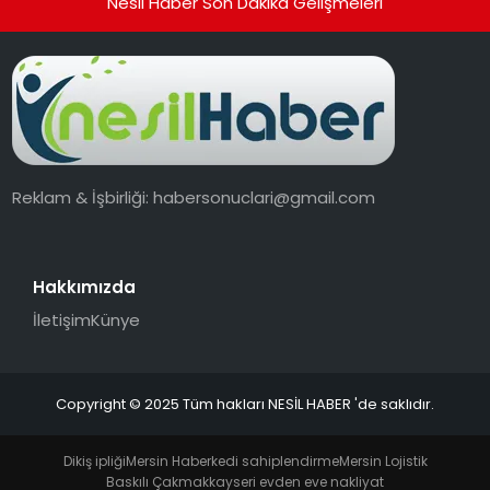
Nesil Haber Son Dakika Gelişmeleri
Reklam & İşbirliği:
habersonuclari@gmail.com
Hakkımızda
İletişim
Künye
Copyright © 2025 Tüm hakları NESİL HABER 'de saklıdır.
Dikiş ipliği
Mersin Haber
kedi sahiplendirme
Mersin Lojistik
Baskılı Çakmak
kayseri evden eve nakliyat