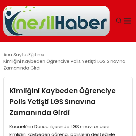
ANASAYFA
Ana Sayfa
Eğitim
Kimliğini Kaybeden Öğrenciye Polis Yetişti LGS Sınavına
GÜNCEL
Zamanında Girdi
YAŞAM
Kimliğini Kaybeden Öğrenciye
EĞITIM
Polis Yetişti LGS Sınavına
Zamanında Girdi
SOSYAL HABER
Kocaeli’nin Darıca ilçesinde LGS sınavı öncesi
SPOR
kimliğini kaybeden öğrenci, polislerin desteğiyle