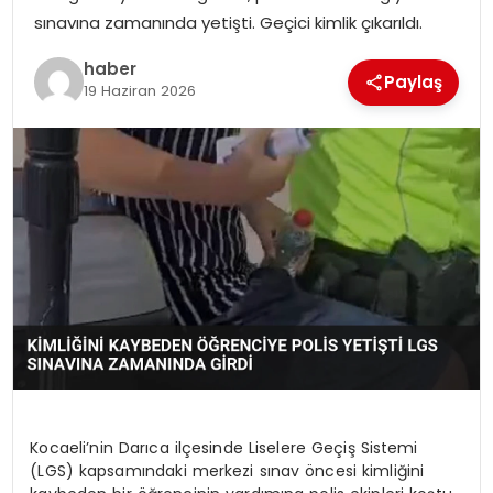
sınavına zamanında yetişti. Geçici kimlik çıkarıldı.
EKONOMI
haber
Paylaş
MAGAZIN
19 Haziran 2026
TEKNOLOJI
Kocaeli’nin Darıca ilçesinde Liselere Geçiş Sistemi
(LGS) kapsamındaki merkezi sınav öncesi kimliğini