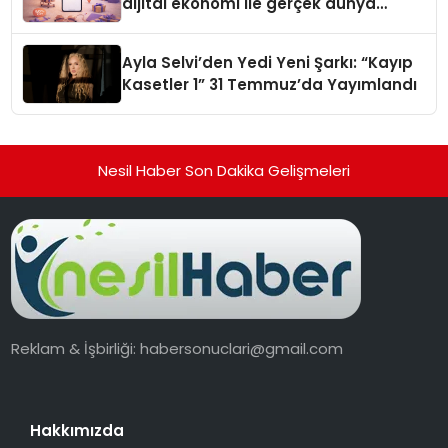
dijital ekonomi ile gerçek dünya
alışverişini bir araya getirmeyi
hedefliyor
Ayla Selvi’den Yedi Yeni Şarkı: “Kayıp
Kasetler 1” 31 Temmuz’da Yayımlandı
Nesil Haber Son Dakika Gelişmeleri
Reklam & İşbirliği:
habersonuclari@gmail.com
Hakkımızda