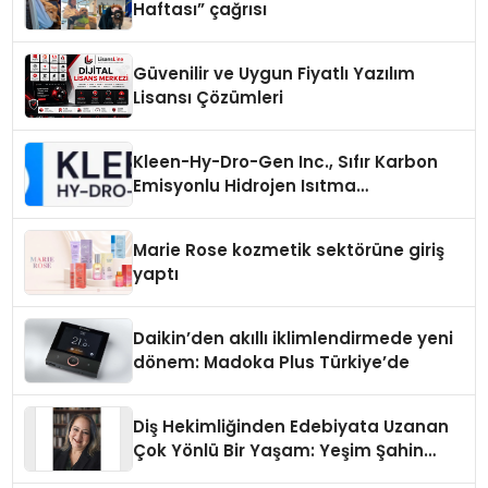
Haftası” çağrısı
Güvenilir ve Uygun Fiyatlı Yazılım
Lisansı Çözümleri
Kleen-Hy-Dro-Gen Inc., Sıfır Karbon
Emisyonlu Hidrojen Isıtma
Teknolojisinde ISO ve TSSA
Düzenleyici Onaylarını Aldı
Marie Rose kozmetik sektörüne giriş
yaptı
Daikin’den akıllı iklimlendirmede yeni
dönem: Madoka Plus Türkiye’de
Diş Hekimliğinden Edebiyata Uzanan
Çok Yönlü Bir Yaşam: Yeşim Şahin
Yaman