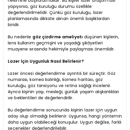
hekimine başvurulmalıdır. Bu kişiler lazer araştırması
yapıyorsa, göz kuruluğu durumu özellikle
değerlendirilmelidir. Çünkü göz kuruluğu, lazer
planlamasında dikkate alınan önemli başlıklardan
biridir.
Bu nedenle
göz çizdirme ameliyatı
düşünen kişilerin,
lens kullanım geçmişini ve yaşadığı şikâyetleri
muayene sırasında hekimiyle paylaşması önemlidir.
Lazer İçin Uygunluk Nasıl Belirlenir?
Lazer öncesi değerlendirme ayrıntılı bir süreçtir. Göz
numarası, kornea kalınlığı, kornea haritası, göz
kuruluğu, göz tansiyonu ve retina sağlığı incelenir.
Ayrıca kişinin yaşı, mesleği, günlük yaşam alışkanlıkları
ve beklentileri de değerlendirilir.
Bu değerlendirme sonucunda kişinin lazer için uygun
aday olup olmadığı belirlenir. Uygunsa, hangi yöntemin
daha uygun olabileceği konuşulur. Uygun değilse, farklı
seçenekler değerlendirilebilir.