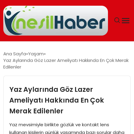
ANASAYFA
Ana Sayfa
Yaşam
Yaz Aylarında Göz Lazer Ameliyatı Hakkında En Çok Merak
GÜNCEL
Edilenler
YAŞAM
Yaz Aylarında Göz Lazer
EĞITIM
Ameliyatı Hakkında En Çok
Merak Edilenler
SOSYAL HABER
Yaz mevsimiyle birlikte gözlük ve kontakt lens
SPOR
kullanan kişilerin günlük yaşamında bazı sorular daha