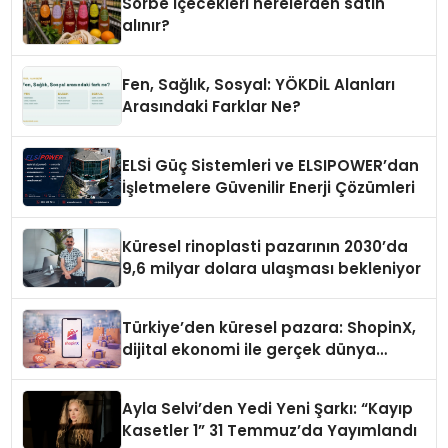
Sorbe içecekleri nerelerden satın
alınır?
Fen, Sağlık, Sosyal: YÖKDİL Alanları
Arasındaki Farklar Ne?
ELSİ Güç Sistemleri ve ELSIPOWER’dan
İşletmelere Güvenilir Enerji Çözümleri
Küresel rinoplasti pazarının 2030’da
9,6 milyar dolara ulaşması bekleniyor
Türkiye’den küresel pazara: ShopinX,
dijital ekonomi ile gerçek dünya
alışverişini bir araya getirmeyi
hedefliyor
Ayla Selvi’den Yedi Yeni Şarkı: “Kayıp
Kasetler 1” 31 Temmuz’da Yayımlandı