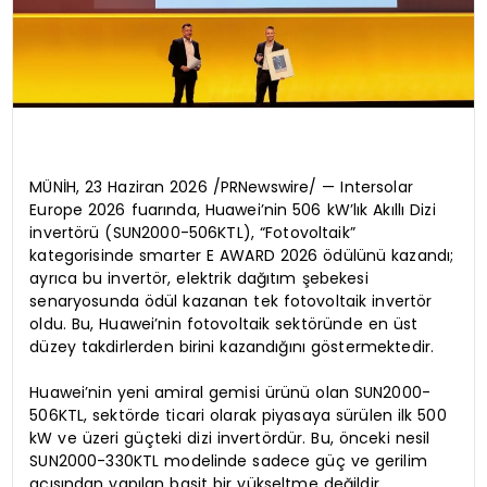
MÜNİH, 23 Haziran 2026 /PRNewswire/ — Intersolar
Europe 2026 fuarında, Huawei’nin 506 kW’lık Akıllı Dizi
invertörü (SUN2000-506KTL), “Fotovoltaik”
kategorisinde smarter E AWARD 2026 ödülünü kazandı;
ayrıca bu invertör, elektrik dağıtım şebekesi
senaryosunda ödül kazanan tek fotovoltaik invertör
oldu. Bu, Huawei’nin fotovoltaik sektöründe en üst
düzey takdirlerden birini kazandığını göstermektedir.
Huawei’nin yeni amiral gemisi ürünü olan SUN2000-
506KTL, sektörde ticari olarak piyasaya sürülen ilk 500
kW ve üzeri güçteki dizi invertördür. Bu, önceki nesil
SUN2000-330KTL modelinde sadece güç ve gerilim
açısından yapılan basit bir yükseltme değildir.