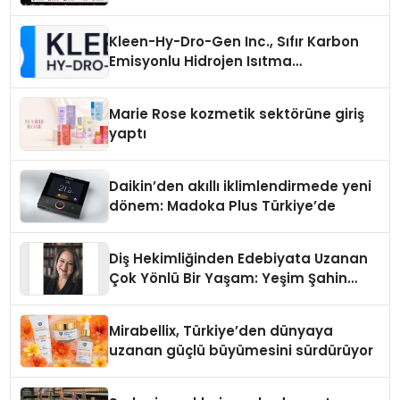
Kleen-Hy-Dro-Gen Inc., Sıfır Karbon
Emisyonlu Hidrojen Isıtma
Teknolojisinde ISO ve TSSA
Düzenleyici Onaylarını Aldı
Marie Rose kozmetik sektörüne giriş
yaptı
Daikin’den akıllı iklimlendirmede yeni
dönem: Madoka Plus Türkiye’de
Diş Hekimliğinden Edebiyata Uzanan
Çok Yönlü Bir Yaşam: Yeşim Şahin
Yaman
Mirabellix, Türkiye’den dünyaya
uzanan güçlü büyümesini sürdürüyor