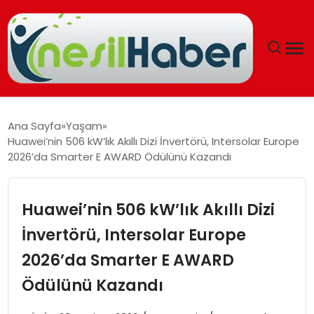
ANASAYFA
Ana Sayfa
Yaşam
Huawei’nin 506 kW’lık Akıllı Dizi İnvertörü, Intersolar Europe
GÜNCEL
2026’da Smarter E AWARD Ödülünü Kazandı
YAŞAM
Huawei’nin 506 kW’lık Akıllı Dizi
EĞITIM
İnvertörü, Intersolar Europe
2026’da Smarter E AWARD
SOSYAL HABER
Ödülünü Kazandı
SPOR