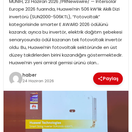
MÜNİH, 23 Haziran 2026 /PRNewswire/ — Intersolar
EKONOMI
Europe 2026 fuarında, Huawei’nin 506 kW’lık Akıllı Dizi
invertörü (SUN2000-506KTL), “Fotovoltaik”
MAGAZIN
kategorisinde smarter E AWARD 2026 ödülünü
kazandı; ayrıca bu invertör, elektrik dağıtım şebekesi
TEKNOLOJI
senaryosunda ödül kazanan tek fotovoltaik invertör
oldu. Bu, Huawei’nin fotovoltaik sektöründe en üst
düzey takdirlerden birini kazandığını göstermektedir.
Huawei’nin yeni amiral gemisi ürünü olan…
haber
Paylaş
24 Haziran 2026