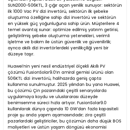
SUN2000-506KTL, 3 çığır açan yenilik sunuyor: sektörün
ilk 1000 Vac PV dizi invertörü, sektörün ilk şebeke
oluşturma özelliğine sahip dizi invertörü ve sektörün
en yüksek güç yoğunluğuna sahip ürün. Müşterilere 4
temel avantaj sunar: optimize edilmiş yatırım getirisi,
geliştirilmiş şebeke oluşturma yetenekleri, verimli
işletme ve bakım ile üstün güvenlik ve güvenilirlik;
ayrıca akıllı dizi invertörlerdeki yenilikçiliği yeni bir
düzeye taşır.
Huawei’nin yeni nesil endüstriyel ölçekli Akıllı PV
çözümü FusionSolar9.0’ın amiral gemisi ürünü olan
506KTL dizi invertörü, halihazırda geniş çapta
kullanıma sunulmuştur. 2025 yılından bu yana Huawei,
bu çözümü Çin pazarındaki çeşitli senaryolarda
uygulamaya koydu ve uluslararası düzeyde
benimsenme süreci hızla artıyor. FusionSolar9.0
kullanılarak dünya çapında 10 GW’dan fazla kapasiteli
proje şu anda yapım aşamasındadır; zira çeşitli
pazarlardaki geliştiriciler, bu çözümün daha düşük BOS
maliyetleri ve üstün yaşam döngüsü ekonomisi