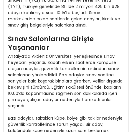
Sınavı’nın (YKS) ilk oturumu Temel Yeterlilik Testi
(TYT), Türkiye genelinde 81 ilde 2 milyon 425 bin 628
adayın katılımıyla saat 10.15’te başladı. Sınav
merkezlerine erken saatlerde gelen adaylar, kimlik ve
sınav giriş belgeleriyle salonlara alındı.
Sınav Salonlarına Girişte
Yaşananlar
Antalya’da Akdeniz Üniversitesi yerleşkesinde sınav
heyecanı yaşandı. Sabah erken saatlerde kampüse
ulaşan adaylar, güvenlik kontrollerinin ardından sınav
salonlarına yönlendirildi. Bazı adaylar sınav saatine
saniyeler kala koşarak binalara girerken, veliler dışarıda
bekleyişini sürdürdü. Eğitim Fakültesi önünde, kapıların
10.00’da kapanmasına rağmen son dakikalarda içeri
girmeye çalışan adaylar nedeniyle hareketli anlar
yaşandı.
Bazı adaylar, taktıkları küpe, kolye gibi takılar nedeniyle
güvenlik kontrollerinde sorun yaşadı. Bir aday,
kulağındaki küpe nedeniyle uzun süre beklemek