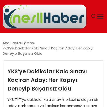
ANASAYFA
Ana Sayfa
Eğitim
YKS’ye Dakikalar Kala Sınavı Kaçıran Aday: Her Kapıyı
GÜNCEL
Deneyip Başarısız Oldu
YAŞAM
YKS’ye Dakikalar Kala Sınavı
EĞITIM
Kaçıran Aday: Her Kapıyı
Deneyip Başarısız Oldu
SOSYAL HABER
YKS TYT’ye dakikalar kala sınav merkezine ulaşan bir
SPOR
aday, park sorunu ve kapıların kapanmasıyla sınava