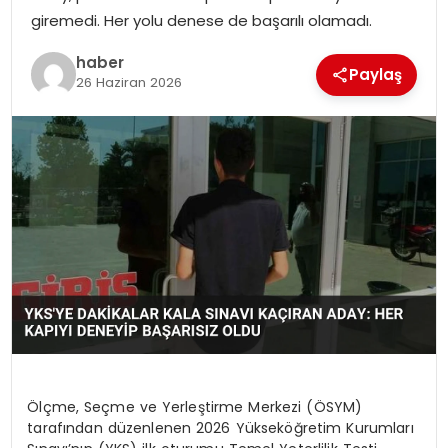
giremedi. Her yolu denese de başarılı olamadı.
EKONOMI
haber
Paylaş
MAGAZIN
26 Haziran 2026
TEKNOLOJI
Ölçme, Seçme ve Yerleştirme Merkezi (ÖSYM)
tarafından düzenlenen 2026 Yükseköğretim Kurumları