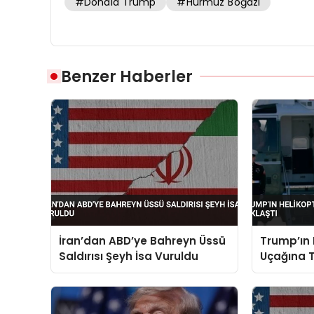
#Donald Trump
#Hürmüz Boğazı
Benzer Haberler
İran’dan ABD’ye Bahreyn Üssü
Trump’ın 
Saldırısı Şeyh İsa Vuruldu
Uçağına T