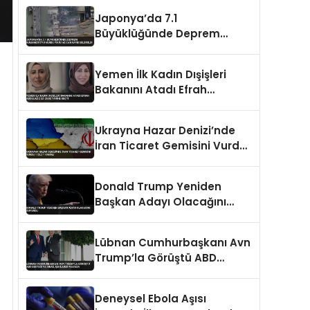
Japonya’da 7.1
Büyüklüğünde Deprem
Kumamoto’yu Vurdu Yıkım
ve Can Kaybı Bildirildi
Yemen İlk Kadın Dışişleri
Bakanını Atadı Efrah
Abdulaziz ez-Zube Tarihe
Geçti
Ukrayna Hazar Denizi’nde
İran Ticaret Gemisini Vurdu 1
Ölü 1 Yaralı
Donald Trump Yeniden
Başkan Adayı Olacağını
Duyurdu
Lübnan Cumhurbaşkanı Avn
Trump’la Görüştü ABD
Desteği ve İsrail Çekilmesi
Masada
Deneysel Ebola Aşısı