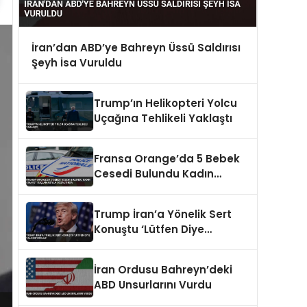
İran’dan ABD’ye Bahreyn Üssü Saldırısı
Şeyh İsa Vuruldu
Trump’ın Helikopteri Yolcu
Uçağına Tehlikeli Yaklaştı
Fransa Orange’da 5 Bebek
Cesedi Bulundu Kadın
Cinayet Suçlamasıyla
Gözaltında
Trump İran’a Yönelik Sert
Konuştu ‘Lütfen Diye
Yalvarıyorlar’
İran Ordusu Bahreyn’deki
ABD Unsurlarını Vurdu