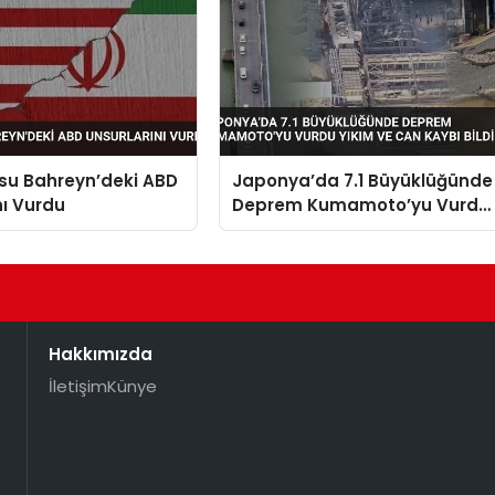
su Bahreyn’deki ABD
Japonya’da 7.1 Büyüklüğünde
nı Vurdu
Deprem Kumamoto’yu Vurdu
Yıkım ve Can Kaybı Bildirildi
Hakkımızda
İletişim
Künye