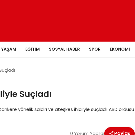
YAŞAM
EĞITIM
SOSYAL HABER
SPOR
EKONOMI
 Suçladı
liyle Suçladı
ankere yönelik saldırı ve ateşkes ihlaliyle suçladı. ABD ordusu
0 Yorum Yapıldı
Paylaş