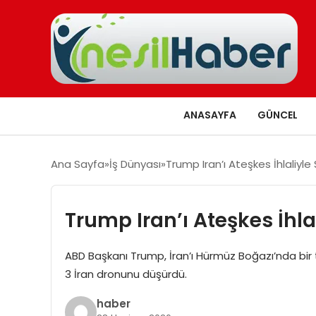
ANASAYFA
GÜNCEL
Ana Sayfa
İş Dünyası
Trump Iran’ı Ateşkes İhlaliyle
Trump Iran’ı Ateşkes İhla
ABD Başkanı Trump, İran’ı Hürmüz Boğazı’nda bir t
3 İran dronunu düşürdü.
haber