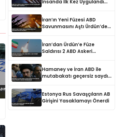
İnsanda İlk Kez Uygulandı
Oxford Umut Veriyor
İran’ın Yeni Füzesi ABD
Savunmasını Aştı Ürdün’deki
Üsse Saldırdı
İran’dan Ürdün’e Füze
Saldırısı 2 ABD Askeri
Hayatını Kaybetti
Hamaney ve İran ABD ile
mutabakatı geçersiz saydı
Trump’ın imzası değersizdir
Estonya Rus Savaşçıların AB
Girişini Yasaklamayı Önerdi
t