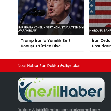
Trump İran’a Yönelik Sert
İran Ordu
Konuştu ‘Lütfen Diye
Unsurları
Yalvarıyorlar’
Nesil Haber Son Dakika Gelişmeleri
Reklam & İşbirliği:
habersonuclari@gmail.com