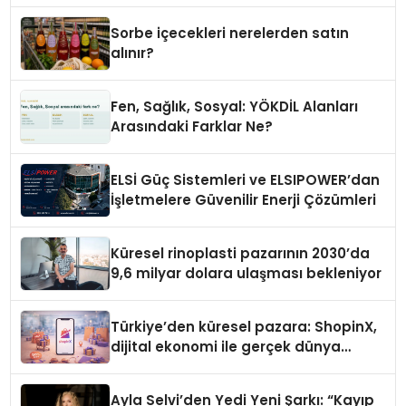
Sorbe içecekleri nerelerden satın
alınır?
Fen, Sağlık, Sosyal: YÖKDİL Alanları
Arasındaki Farklar Ne?
ELSİ Güç Sistemleri ve ELSIPOWER’dan
İşletmelere Güvenilir Enerji Çözümleri
Küresel rinoplasti pazarının 2030’da
9,6 milyar dolara ulaşması bekleniyor
Türkiye’den küresel pazara: ShopinX,
dijital ekonomi ile gerçek dünya
alışverişini bir araya getirmeyi
hedefliyor
Ayla Selvi’den Yedi Yeni Şarkı: “Kayıp