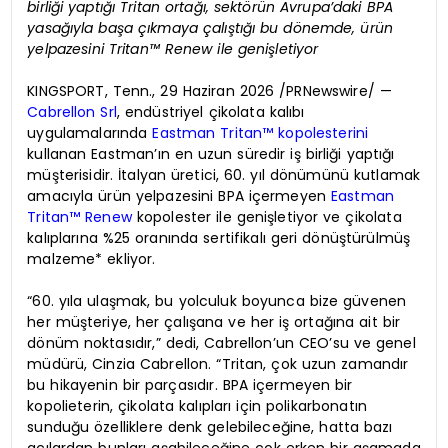
birliği yaptığı Tritan ortağı, sektörün Avrupa’daki BPA
yasağıyla başa çıkmaya çalıştığı bu dönemde, ürün
yelpazesini Tritan™ Renew ile genişletiyor
KINGSPORT, Tenn., 29 Haziran 2026 /PRNewswire/ —
Cabrellon Srl
, endüstriyel çikolata kalıbı
uygulamalarında
Eastman Tritan™ kopolesterini
kullanan Eastman’ın en uzun süredir iş birliği yaptığı
müşterisidir. İtalyan üretici, 60. yıl dönümünü kutlamak
amacıyla ürün yelpazesini BPA içermeyen
Eastman
Tritan™ Renew
kopolester ile genişletiyor ve çikolata
kalıplarına %25 oranında sertifikalı geri dönüştürülmüş
malzeme* ekliyor.
“60. yıla ulaşmak, bu yolculuk boyunca bize güvenen
her müşteriye, her çalışana ve her iş ortağına ait bir
dönüm noktasıdır,” dedi, Cabrellon’un CEO’su ve genel
müdürü, Cinzia Cabrellon. “Tritan, çok uzun zamandır
bu hikayenin bir parçasıdır. BPA içermeyen bir
kopolieterin, çikolata kalıpları için polikarbonatın
sunduğu özelliklere denk gelebileceğine, hatta bazı
açılardan bunları aşabileceğine çok erken bir aşamada