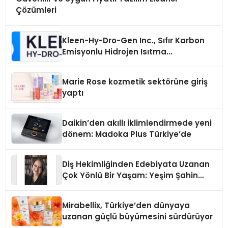
Çözümleri
Kleen-Hy-Dro-Gen Inc., Sıfır Karbon
Emisyonlu Hidrojen Isıtma
Teknolojisinde ISO ve TSSA
Düzenleyici Onaylarını Aldı
Marie Rose kozmetik sektörüne giriş
yaptı
Daikin’den akıllı iklimlendirmede yeni
dönem: Madoka Plus Türkiye’de
Diş Hekimliğinden Edebiyata Uzanan
Çok Yönlü Bir Yaşam: Yeşim Şahin
Yaman
Mirabellix, Türkiye’den dünyaya
uzanan güçlü büyümesini sürdürüyor