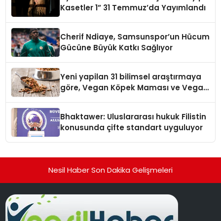
Kasetler 1” 31 Temmuz’da Yayımlandı
Cherif Ndiaye, Samsunspor’un Hücum
Gücüne Büyük Katkı Sağlıyor
Yeni yapilan 31 bilimsel araştırmaya
göre, Vegan Köpek Maması ve Vegan
Kedi Mamasının İyi Sindirildiğini
Ortaya Koydu
Bhaktawer: Uluslararası hukuk Filistin
konusunda çifte standart uyguluyor
Nesil Haber Son Dakika Gelişmeleri