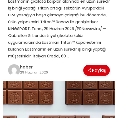
Eastman’ın çikolata kalıpları alanında en uzun süredir
EKONOMI
iş birliği yaptığı Tritan ortağı, sektörün Avrupa’daki
BPA yasağıyla başa çıkmaya çalıştığı bu dönemde,
MAGAZIN
ürün yelpazesini Tritan™ Renew ile genişletiyor
KINGSPORT, Tenn., 29 Haziran 2026 /PRNewswire/ —
TEKNOLOJI
Cabrellon Srl, endüstriyel çikolata kalıbı
uygulamalarında Eastman Tritan™ kopolesterini
kullanan Eastman’ın en uzun süredir iş birliği yaptığı
müşterisidir. İtalyan üretici, 60….
haber
Paylaş
29 Haziran 2026