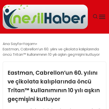
ANASAYFA
Ana Sayfa
Yaşam
Eastman, Cabrellon’un 60. yılını ve çikolata kalıplarında
GÜNCEL
öncü Tritan™ kullanımının 10 yılı aşkın geçmişini kutluyor
YAŞAM
Eastman, Cabrellon’un 60. yılını
EĞITIM
ve çikolata kalıplarında öncü
Tritan™ kullanımının 10 yılı aşkın
SOSYAL HABER
geçmişini kutluyor
SPOR