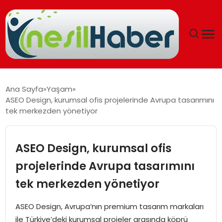
ANASAYFA
Ana Sayfa
Yaşam
ASEO Design, kurumsal ofis projelerinde Avrupa tasarımını
GÜNCEL
tek merkezden yönetiyor
YAŞAM
ASEO Design, kurumsal ofis
EĞITIM
projelerinde Avrupa tasarımını
tek merkezden yönetiyor
SOSYAL HABER
ASEO Design, Avrupa’nın premium tasarım markaları
SPOR
ile Türkiye’deki kurumsal projeler arasında köprü