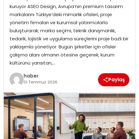
kuruyor ASEO Design, Avrupa’nın premium tasarım
EKONOMI
markalarını Türkiye’deki mimarlık ofisleri, proje
yönetim firmaları ve kurumsal yatırımcılarla
MAGAZIN
buluşturarak; marka seçimi, teknik danışmanlık,
tedarik, lojistik ve uygulama süreçlerini proje bazlı bir
TEKNOLOJI
yaklaşımla yönetiyor. Bugün şirketler için ofisler
çalışma alanı olmanın ötesine geçerek; kurum
kültürünü yansıtan,…
haber
Paylaş
01 Temmuz 2026