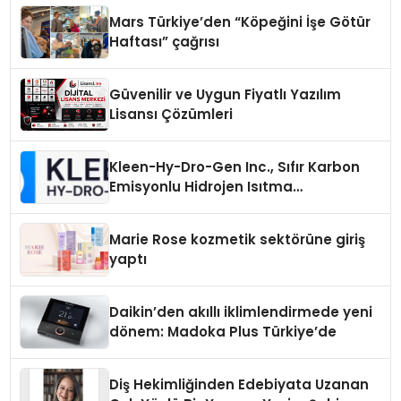
Mars Türkiye’den “Köpeğini İşe Götür
Haftası” çağrısı
Güvenilir ve Uygun Fiyatlı Yazılım
Lisansı Çözümleri
Kleen-Hy-Dro-Gen Inc., Sıfır Karbon
Emisyonlu Hidrojen Isıtma
Teknolojisinde ISO ve TSSA
Düzenleyici Onaylarını Aldı
Marie Rose kozmetik sektörüne giriş
yaptı
Daikin’den akıllı iklimlendirmede yeni
dönem: Madoka Plus Türkiye’de
Diş Hekimliğinden Edebiyata Uzanan