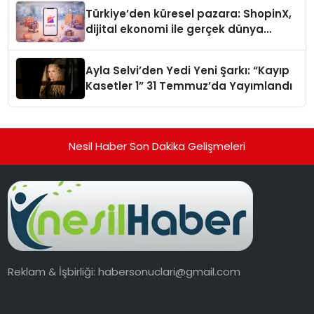
Türkiye’den küresel pazara: ShopinX,
dijital ekonomi ile gerçek dünya
alışverişini bir araya getirmeyi
hedefliyor
Ayla Selvi’den Yedi Yeni Şarkı: “Kayıp
Kasetler 1” 31 Temmuz’da Yayımlandı
Nesil Haber Son Dakika Gelişmeleri
Reklam & İşbirliği:
habersonuclari@gmail.com