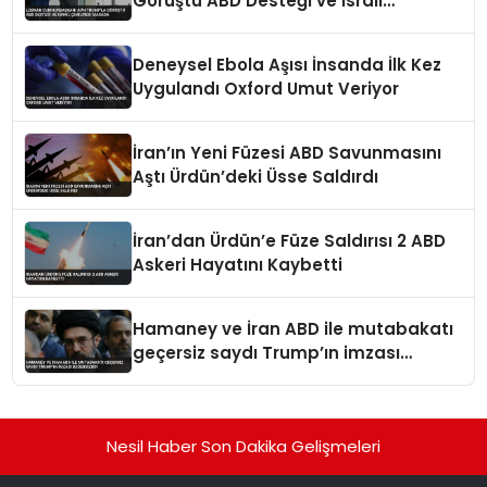
Görüştü ABD Desteği ve İsrail
Çekilmesi Masada
Deneysel Ebola Aşısı İnsanda İlk Kez
Uygulandı Oxford Umut Veriyor
İran’ın Yeni Füzesi ABD Savunmasını
Aştı Ürdün’deki Üsse Saldırdı
İran’dan Ürdün’e Füze Saldırısı 2 ABD
Askeri Hayatını Kaybetti
Hamaney ve İran ABD ile mutabakatı
geçersiz saydı Trump’ın imzası
değersizdir
Nesil Haber Son Dakika Gelişmeleri