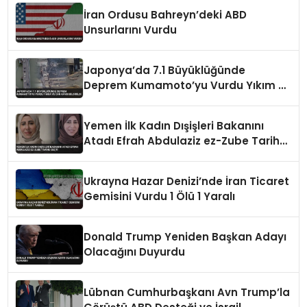
İran Ordusu Bahreyn’deki ABD
Unsurlarını Vurdu
Japonya’da 7.1 Büyüklüğünde
Deprem Kumamoto’yu Vurdu Yıkım ve
Can Kaybı Bildirildi
Yemen İlk Kadın Dışişleri Bakanını
Atadı Efrah Abdulaziz ez-Zube Tarihe
Geçti
Ukrayna Hazar Denizi’nde İran Ticaret
Gemisini Vurdu 1 Ölü 1 Yaralı
Donald Trump Yeniden Başkan Adayı
Olacağını Duyurdu
Lübnan Cumhurbaşkanı Avn Trump’la