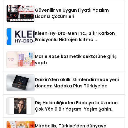
Güvenilir ve Uygun Fiyatlı Yazılım
Lisansı Çözümleri
Kleen-Hy-Dro-Gen Inc., Sıfır Karbon
Emisyonlu Hidrojen Isıtma
Teknolojisinde ISO ve TSSA
Düzenleyici Onaylarını Aldı
Marie Rose kozmetik sektörüne giriş
yaptı
Daikin’den akıllı iklimlendirmede yeni
dönem: Madoka Plus Türkiye’de
Diş Hekimliğinden Edebiyata Uzanan
Çok Yönlü Bir Yaşam: Yeşim Şahin
Yaman
Mirabellix, Türkiye’den dünyaya