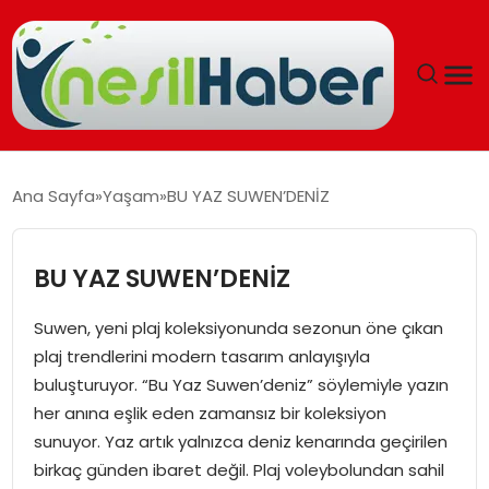
ANASAYFA
Ana Sayfa
Yaşam
BU YAZ SUWEN’DENİZ
GÜNCEL
BU YAZ SUWEN’DENİZ
YAŞAM
Suwen, yeni plaj koleksiyonunda sezonun öne çıkan
EĞITIM
plaj trendlerini modern tasarım anlayışıyla
buluşturuyor. “Bu Yaz Suwen’deniz” söylemiyle yazın
SOSYAL HABER
her anına eşlik eden zamansız bir koleksiyon
sunuyor. Yaz artık yalnızca deniz kenarında geçirilen
SPOR
birkaç günden ibaret değil. Plaj voleybolundan sahil