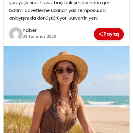
yürüyüşlerine, havuz başı buluşmalarından gün
EKONOMI
batımı davetlerine uzanan yaz temposu, stil
anlayışını da dönüştürüyor. Suwen’in yeni…
MAGAZIN
haber
Paylaş
03 Temmuz 2026
TEKNOLOJI